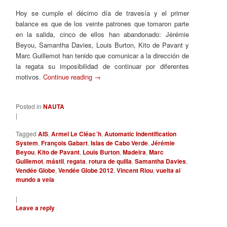
Hoy se cumple el décimo día de travesía y el primer
balance es que de los veinte patrones que tomaron parte
en la salida, cinco de ellos han abandonado: Jérémie
Beyou, Samantha Davies, Louis Burton, Kito de Pavant y
Marc Guillemot han tenido que comunicar a la dirección de
la regata su imposibilidad de continuar por diferentes
motivos.
Continue reading
→
Posted in
NAUTA
|
Tagged
AIS
,
Armel Le Cléac´h
,
Automatic Indentification
System
,
François Gabart
,
Islas de Cabo Verde
,
Jérémie
Beyou
,
Kito de Pavant
,
Louis Burton
,
Madeira
,
Marc
Guillemot
,
mástil
,
regata
,
rotura de quilla
,
Samantha Davies
,
Vendée Globe
,
Vendée Globe 2012
,
Vincent Riou
,
vuelta al
mundo a vela
|
Leave a reply