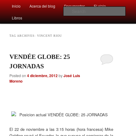
Main
Comentarios sobre aspectos interesantes y sorprendentes del mundo que
Inicio
Acerca del blog
Documentos
El viaje …
Skip
Skip
nos rodea
menu
Sear
Libros
to
to
Afán por saber
primary
secondary
TAG ARCHIVES:
VINCENT RIOU
content
content
VENDÉE GLOBE: 25
JORNADAS
Posted on
4 diciembre, 2012
by
José Luis
Moreno
El 22 de noviembre a las 3:15 horas (hora francesa) Mike
Golding cruzó el Ecuador, lo que supuso el comienzo de la