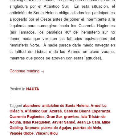
singladura por el Atlántico Sur. En esta situación, el
anticiclón de Santa Helena obliga a todos los participantes
a rodearlo por el Oeste antes de poner el intermitente a la
izquierda para sumergirse hacia los Cuarenta Rugientes
(así llamados, los paralelos 40º del hemisferio sur no
tienen nada que ver con las latitudes equivalentes del
hemisferio Norte. A nadie parece darle miedo navegar en
la latitud de Lisboa o de las Azores en pleno verano,
mientras que pocos se atreven con estas latitudes).
Continue reading
→
Posted in
NAUTA
|
Tagged
abandono
,
anticiclón de Santa Helena
,
Armel Le
Cléac’h
,
Atlántico Sur
,
Azores
,
Cabo de Buena Esperanza
,
Cuarenta Rugientes
,
Gran Sur
,
growlers
,
isla Tristán de
Acuña
,
islas Kerguelen
,
Javier Sansó
,
Jean Le Cam
,
Mike
Golding
,
Neptuno
,
puerta de Agujas
,
puertas de hielo
,
Vendée Globe
,
Vincent Riou