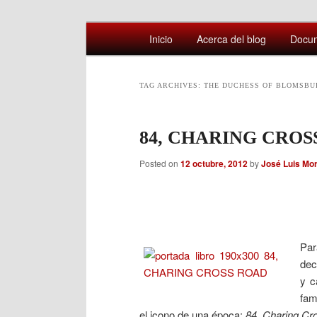
Main
Comentarios sobre aspectos interesa
Inicio
Acerca del blog
Docu
Skip
Skip
menu
Afán por saber
to
to
TAG ARCHIVES:
THE DUCHESS OF BLOMSBU
primary
secondary
84, CHARING CROS
content
content
Posted on
12 octubre, 2012
by
José Luis Mo
Par
dec
y c
fam
el icono de una época:
84, Charing Cr