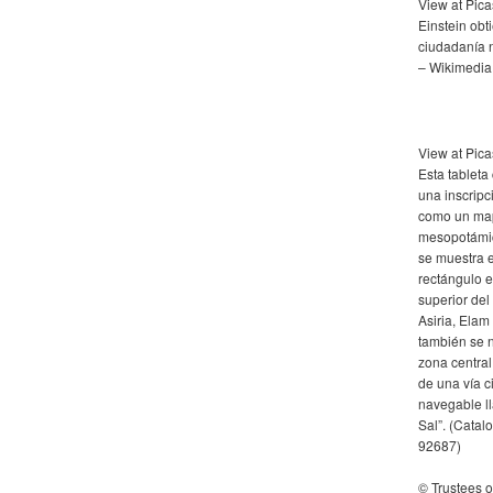
View at Pic
Einstein obt
ciudadanía 
– Wikimedi
View at Pic
Esta tableta
una inscrip
como un ma
mesopotámic
se muestra e
rectángulo e
superior del 
Asiria, Elam
también se 
zona centra
de una vía c
navegable l
Sal”. (Cata
92687)
© Trustees of