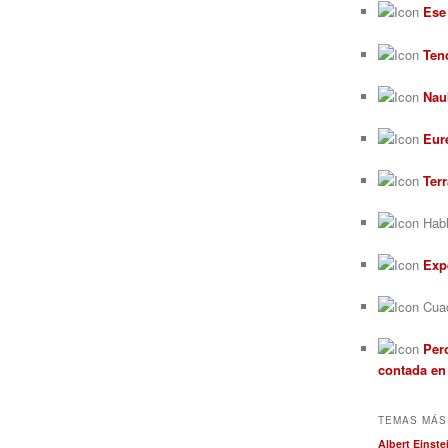
Ese
Ten
Nau
Eur
Ter
Habl
Exp
Cuad
Pero
contada en
TEMAS MÁS
Albert Einste