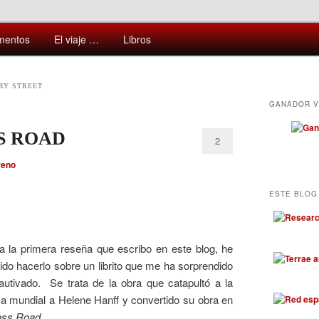
ntes y sorprendentes del mundo que nos rodea
mentos
El viaje …
Libros
RY STREET
GANADOR V
S ROAD
2
reno
ESTE BLOG 
a la primera reseña que escribo en este blog, he
ido hacerlo sobre un librito que me ha sorprendido
autivado. Se trata de la obra que catapultó a la
a mundial a Helene Hanff y convertido su obra en
oss Road
.