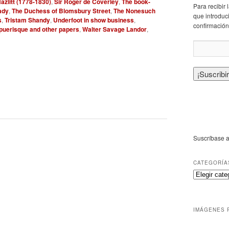
azlitt (1778-1830)
,
Sir Roger de Coverley
,
The book-
Para recibir
lady
,
The Duchess of Blomsbury Street
,
The Nonesuch
que introduci
s
,
Tristam Shandy
,
Underfoot in show business
,
confirmación
 puerisque and other papers
,
Walter Savage Landor
,
Suscríbase a
CATEGORÍA
IMÁGENES 