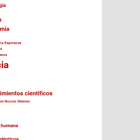
gía
s
omía
na Esperanza
né
aeus
cia
a
imientos científicos
cum Nuncio Sidereo
n humana
i
dénticos