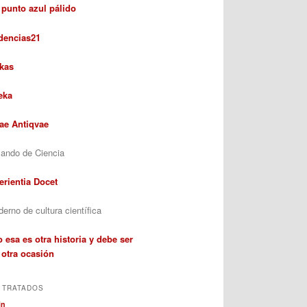
 punto azul pálido
dencias21
kas
eka
rae Antiqvae
ando de Ciencia
erientia Docet
erno de cultura científica
 esa es otra historia y debe ser
 otra ocasión
 TRATADOS
in