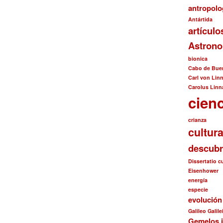
antropolo
Antártida
artículo
Astron
bionica
Cabo de Bue
Carl von Lin
Carolus Linn
cien
crianza
cultur
descubr
Dissertatio 
Eisenhower
energía
especie
evolució
Galileo Galile
Gemelos i