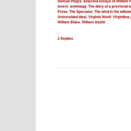
Samuel Pepys
,
Selected essays of William H
lovers´ anthology
,
The diary of a provincial 
Press
,
The Spectator
,
The wind in the willow
Universidad ideal
,
Virginia Woolf
,
Virginibus
William Blake
,
William Hazlitt
|
2
Replies