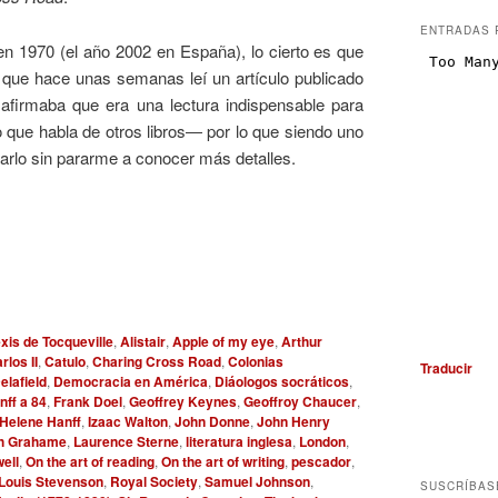
ENTRADAS 
en 1970 (el año 2002 en España), lo cierto es que
 que hace unas semanas leí un artículo publicado
a afirmaba que era una lectura indispensable para
o que habla de otros libros― por lo que siendo uno
arlo sin pararme a conocer más detalles.
xis de Tocqueville
,
Alistair
,
Apple of my eye
,
Arthur
rlos II
,
Catulo
,
Charing Cross Road
,
Colonias
Traducir
elafield
,
Democracia en América
,
Diáologos socráticos
,
nff a 84
,
Frank Doel
,
Geoffrey Keynes
,
Geoffroy Chaucer
,
Helene Hanff
,
Izaac Walton
,
John Donne
,
John Henry
h Grahame
,
Laurence Sterne
,
literatura inglesa
,
London
,
ell
,
On the art of reading
,
On the art of writing
,
pescador
,
Louis Stevenson
,
Royal Society
,
Samuel Johnson
,
SUSCRÍBAS