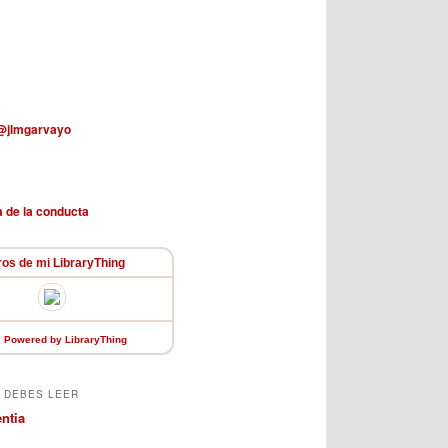
 @jlmgarvayo
ros de mi LibraryThing
Powered
by LibraryThing
 DEBES LEER
entia