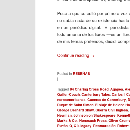
Pese a que se editó por primera vez 
no sabía nada de su existencia hasta
en un periódico digital. El periodist
todo amante de los libros ―es un libr
de mis temas preferidos, decidí compr
Continue reading
→
Posted in
RESEÑAS
|
Tagged
84 Charing Cross Road
,
Agapea
,
Ale
Quiller-Couch
,
Canterbury Tales
,
Carlos I
,
Ca
norteamericanas
,
Cuentos de Canterbury
,
D
Duque de Saint Simon
,
El viaje de Helene Ha
George Bernard Shaw
,
Guerra Civil inglesa
,
Newman
,
Johnson on Shakespeare
,
Kennet
Marks & Co.
,
Nonesuch Press
,
Oliver Cromw
Platón
,
Q
,
Q´s legacy
,
Restauración
,
Robert 