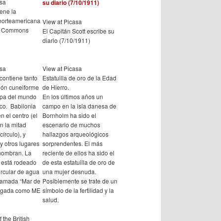
asa
iene la
norteamericana
View at Picasa
a Commons
El Capitán Scott escribe su
diario (7/10/1911)
asa
View at Picasa
 contiene tanto
Estatuilla de oro de la Edad
ción cuneiforme
de Hierro.
pa del mundo
En los últimos años un
o. Babilonia
campo en la isla danesa de
n el centro (el
Bornholm ha sido el
n la mitad
escenario de muchos
círculo), y
hallazgos arqueológicos
 y otros lugares
sorprendentes. El más
nombran. La
reciente de ellos ha sido el
l está rodeado
de esta estatuilla de oro de
ircular de agua
una mujer desnuda.
lamada “Mar de
Posiblemente se trate de un
logada como ME
símbolo de la fertilidad y la
salud.
 the British