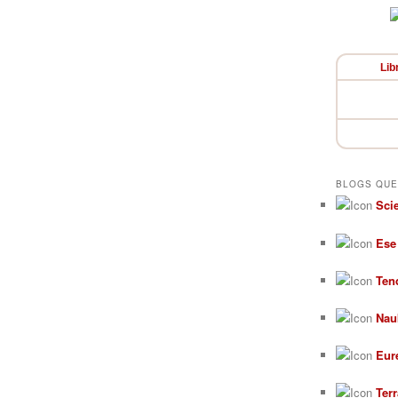
Lib
BLOGS QUE
Sci
Ese
Ten
Nau
Eur
Ter