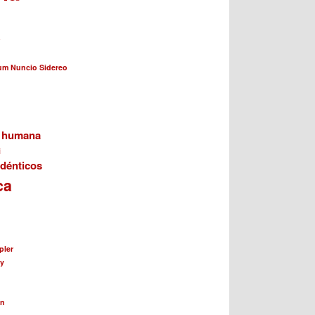
a
cum Nuncio Sidereo
n humana
i
dénticos
ca
pler
ay
ín