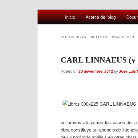
Main
Comentarios sobre aspectos interesa
Inicio
Acerca del blog
Docu
Skip
Skip
menu
Afán por saber
to
to
TAG ARCHIVES:
SIR JAMES EDWARD SMITH
primary
secondary
CARL LINNAEUS (y 
content
content
Posted on
20 noviembre, 2012
by
José Luis
en breves aforismos las bases de la 
obra constituye un anuncio de intencio
de un profundo análisis en otras obras