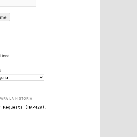
l feed
S
PARA LA HISTORIA