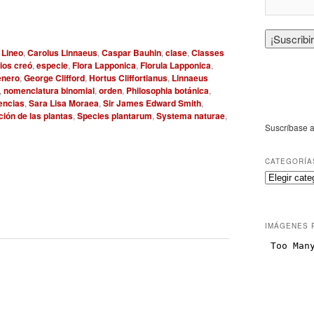
 Lineo
,
Carolus Linnaeus
,
Caspar Bauhin
,
clase
,
Classes
ios creó
,
especie
,
Flora Lapponica
,
Florula Lapponica
,
énero
,
George Clifford
,
Hortus Cliffortianus
,
Linnaeus
,
nomenclatura binomial
,
orden
,
Philosophia botánica
,
encias
,
Sara Lisa Moraea
,
Sir James Edward Smith
,
ción de las plantas
,
Species plantarum
,
Systema naturae
,
Suscríbase a
CATEGORÍA
IMÁGENES 