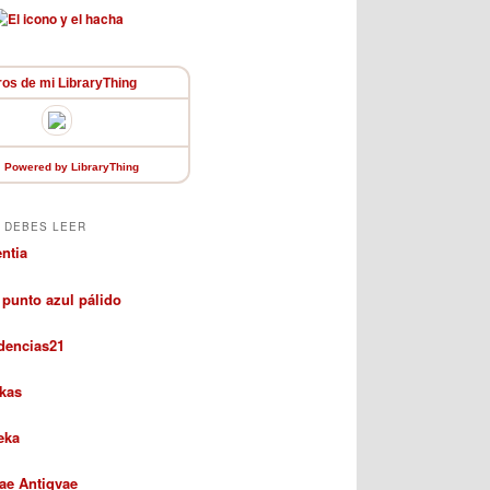
ros de mi LibraryThing
Powered
by LibraryThing
 DEBES LEER
entia
 punto azul pálido
dencias21
kas
eka
rae Antiqvae