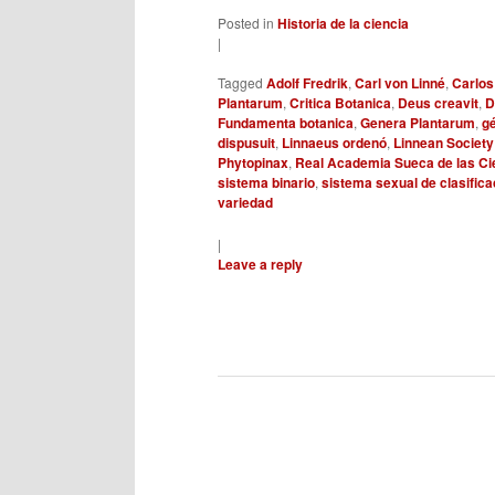
Posted in
Historia de la ciencia
|
Tagged
Adolf Fredrik
,
Carl von Linné
,
Carlos
Plantarum
,
Critica Botanica
,
Deus creavit
,
D
Fundamenta botanica
,
Genera Plantarum
,
g
dispusuit
,
Linnaeus ordenó
,
Linnean Society
Phytopinax
,
Real Academia Sueca de las Ci
sistema binario
,
sistema sexual de clasifica
variedad
|
Leave a reply