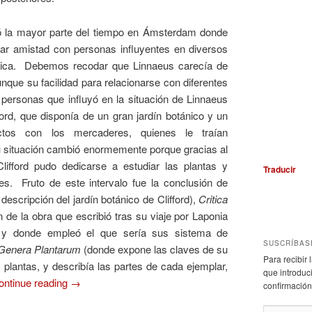
ó la mayor parte del tiempo en Ámsterdam donde
bar amistad con personas influyentes en diversos
nica. Debemos recodar que Linnaeus carecía de
que su facilidad para relacionarse con diferentes
 personas que influyó en la situación de Linnaeus
ord, que disponía de un gran jardín botánico y un
tos con los mercaderes, quienes le traían
situación cambió enormemente porque gracias al
fford pudo dedicarse a estudiar las plantas y
Traducir
es. Fruto de este intervalo fue la conclusión de
descripción del jardín botánico de Clifford),
Critica
 de la obra que escribió tras su viaje por Laponia
y donde empleó el que sería sus sistema de
SUSCRÍBAS
Genera Plantarum
(donde expone las claves de su
Para recibir
 plantas, y describía las partes de cada ejemplar,
que introduci
ontinue reading
→
confirmación