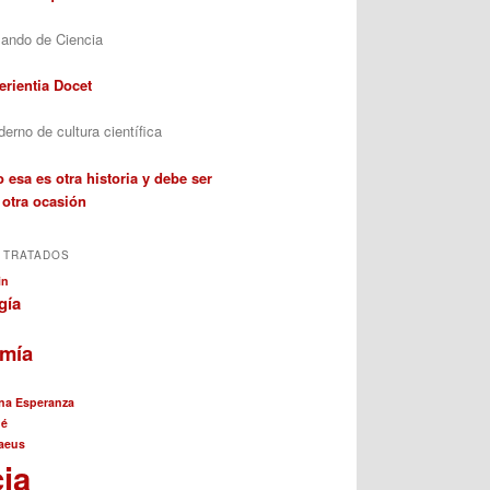
ando de Ciencia
erientia Docet
erno de cultura científica
 esa es otra historia y debe ser
 otra ocasión
 TRATADOS
in
gía
omía
na Esperanza
né
aeus
cia