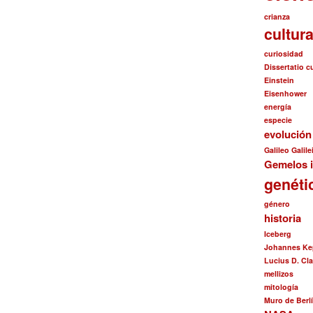
crianza
cultur
curiosidad
Dissertatio 
Einstein
Eisenhower
energía
especie
evolució
Galileo Galile
Gemelos i
genéti
género
historia
Iceberg
Johannes Ke
Lucius D. Cl
mellizos
mitología
Muro de Berl