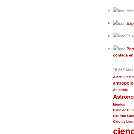
Habl
Exp
Cuad
Pero
contada en
TEMAS MÁS
Albert Einste
antropolo
Antártida
Astron
bionica
Cabo de Bue
Carl von Lin
Carolus Linn
cien