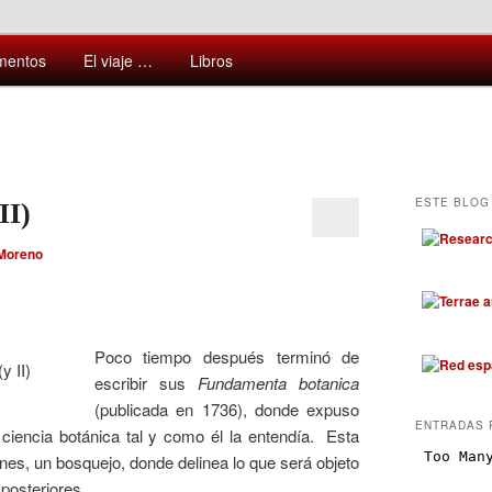
ntes y sorprendentes del mundo que nos rodea
mentos
El viaje …
Libros
ESTE BLOG 
II)
 Moreno
Poco tiempo después terminó de
escribir sus
Fundamenta botanica
(publicada en 1736), donde expuso
ENTRADAS 
ciencia botánica tal y como él la entendía. Esta
nes, un bosquejo, donde delinea lo que será objeto
 posteriores.