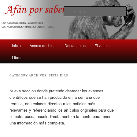
Comentarios sobre aspectos interesantes y sorprendentes del mundo que
nos rodea
Sear
Afán por saber
Main
Inicio
Acerca del blog
Documentos
El viaje …
Skip
Skip
menu
Libros
to
to
primary
secondary
CATEGORY ARCHIVES:
SIETE DÍAS
content
content
Nueva sección donde pretendo destacar los avances
científicos que se han producido en la semana que
termina, con enlaces directos a las noticias más
relevantes y referenciando los artículos originales para que
el lector pueda acudir directamente a la fuente para tener
una información más completa.