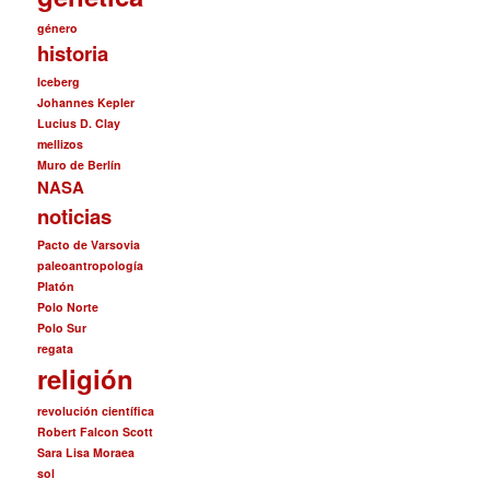
género
historia
Iceberg
Johannes Kepler
Lucius D. Clay
mellizos
Muro de Berlín
NASA
noticias
Pacto de Varsovia
paleoantropología
Platón
Polo Norte
Polo Sur
regata
religión
revolución científica
Robert Falcon Scott
Sara Lisa Moraea
sol