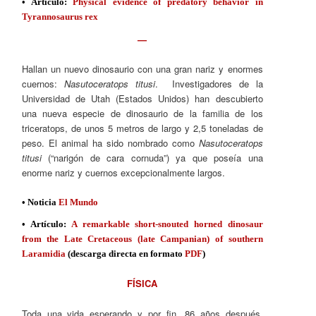
• Artículo:
Physical evidence of predatory behavior in
Tyrannosaurus rex
—
Hallan un nuevo dinosaurio con una gran nariz y enormes
cuernos:
Nasutoceratops titusi
. Investigadores de la
Universidad de Utah (Estados Unidos) han descubierto
una nueva especie de dinosaurio de la familia de los
triceratops, de unos 5 metros de largo y 2,5 toneladas de
peso. El animal ha sido nombrado como
Nasutoceratops
titusi
(“narigón de cara cornuda”) ya que poseía una
enorme nariz y cuernos excepcionalmente largos.
• Noticia
El Mundo
• Artículo:
A remarkable short-snouted horned dinosaur
from the Late Cretaceous (late Campanian) of southern
Laramidia
(descarga directa en formato
PDF
)
FÍSICA
Toda una vida esperando y por fin, 86 años después,