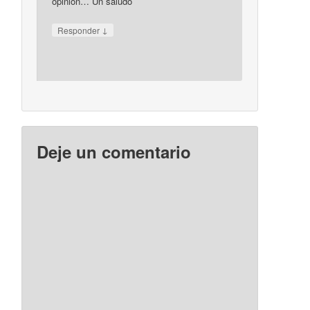
opinión… Un saludo
↓
Responder
Deje un comentario