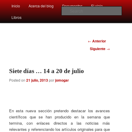
Main
Comentarios sobre aspectos interesantes y sorprendentes del mundo que
Inicio
Acerca del blog
Documentos
El viaje …
Skip
Skip
nos rodea
menu
Sear
Libros
to
to
Afán por saber
primary
secondary
Navegador
←
Anterior
content
content
de
Siguiente
→
artículos
Siete días … 14 a 20 de julio
Posted on
21 julio, 2013
por
jomogar
En esta nueva sección pretendo destacar los avances
científicos que se han producido en la semana que
termina, con enlaces directos a las noticias más
relevantes y referenciando los artículos originales para que