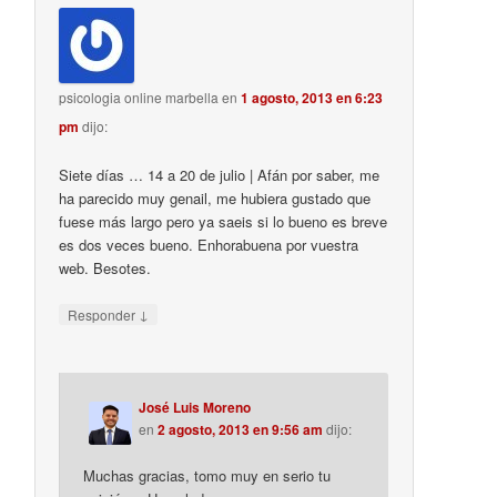
psicologia online marbella
en
1 agosto, 2013 en 6:23
pm
dijo:
Siete días … 14 a 20 de julio | Afán por saber, me
ha parecido muy genail, me hubiera gustado que
fuese más largo pero ya saeis si lo bueno es breve
es dos veces bueno. Enhorabuena por vuestra
web. Besotes.
↓
Responder
José Luis Moreno
en
2 agosto, 2013 en 9:56 am
dijo:
Muchas gracias, tomo muy en serio tu