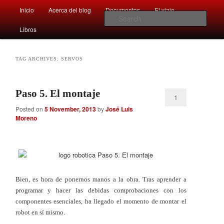
Main
Comentarios sobre aspectos interesantes y sorprendentes del mundo que
Inicio
Acerca del blog
Documentos
El viaje …
Skip
Skip
nos rodea
menu
Sear
Libros
to
to
Afán por saber
primary
secondary
TAG ARCHIVES:
SERVOS
content
content
Paso 5. El montaje
1
Posted on
5 November, 2013
by
José Luis
Moreno
Bien, es hora de ponernos manos a la obra. Tras aprender a
programar y hacer las debidas comprobaciones con los
componentes esenciales, ha llegado el momento de montar el
robot en sí mismo.