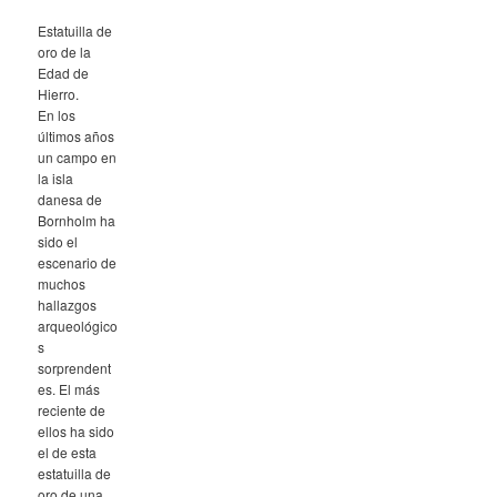
Estatuilla de
oro de la
Edad de
Hierro.
En los
últimos años
un campo en
la isla
danesa de
Bornholm ha
sido el
escenario de
muchos
hallazgos
arqueológico
s
sorprendent
es. El más
reciente de
ellos ha sido
el de esta
estatuilla de
oro de una