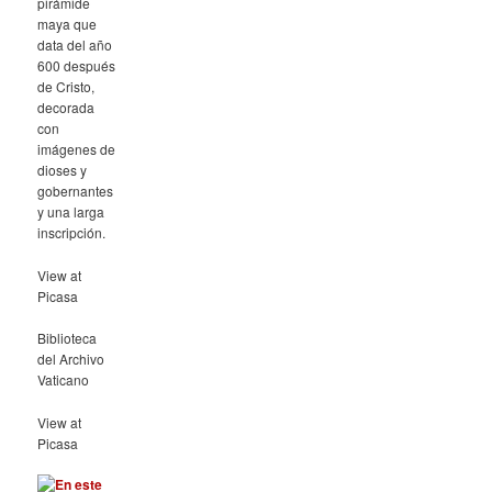
pirámide
maya que
data del año
600 después
de Cristo,
decorada
con
imágenes de
dioses y
gobernantes
y una larga
inscripción.
View at
Picasa
Biblioteca
del Archivo
Vaticano
View at
Picasa