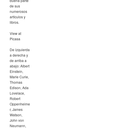
buena parte
de sus
numerosos
artículos y
libros.
View at
Picasa
De izquierda
a derecha y
de arriba a
abajo: Albert
Einstein,
Marie Curie,
Thomas
Edison, Ada
Lovelace,
Robert
Oppenheime
r, James
Watson,
John von
Neumann,