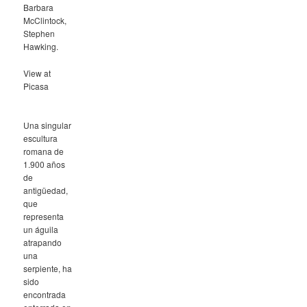
Barbara
McClintock,
Stephen
Hawking.
View at
Picasa
Una singular
escultura
romana de
1.900 años
de
antigüedad,
que
representa
un águila
atrapando
una
serpiente, ha
sido
encontrada