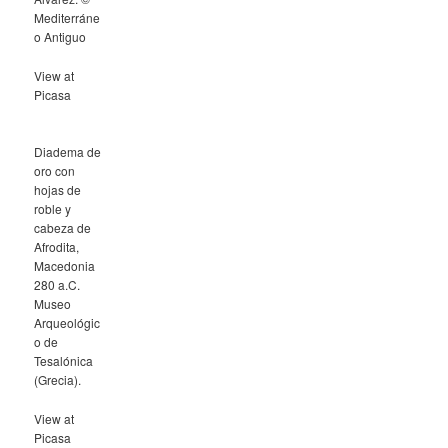
Mediterráne
o Antiguo
View at
Picasa
Diadema de
oro con
hojas de
roble y
cabeza de
Afrodita,
Macedonia
280 a.C.
Museo
Arqueológic
o de
Tesalónica
(Grecia).
View at
Picasa