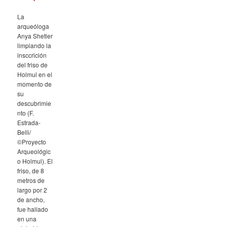
La
arqueóloga
Anya Shetler
limpiando la
insccrición
del friso de
Holmul en el
momento de
su
descubrimie
nto (F.
Estrada-
Belli/
©Proyecto
Arqueológic
o Holmul). El
friso, de 8
metros de
largo por 2
de ancho,
fue hallado
en una