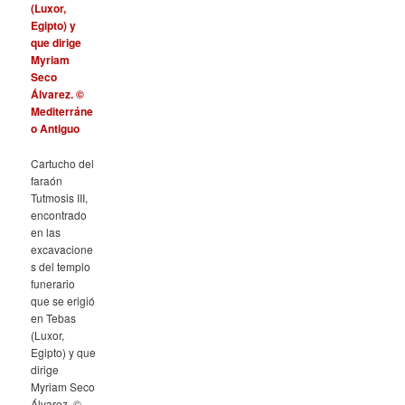
Cartucho del
faraón
Tutmosis III,
encontrado
en las
excavacione
s del templo
funerario
que se erigió
en Tebas
(Luxor,
Egipto) y que
dirige
Myriam Seco
Álvarez. ©