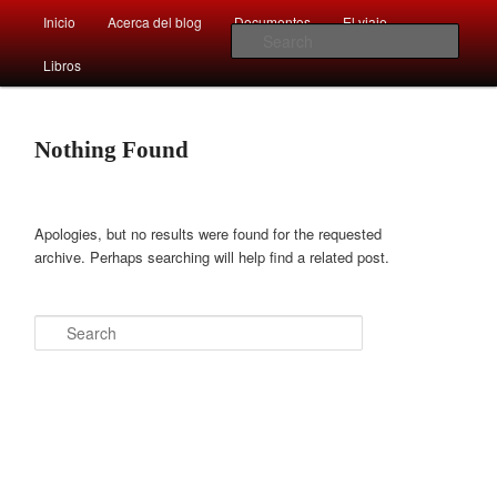
Main
Comentarios sobre aspectos interesantes y sorprendentes del mundo que
Inicio
Acerca del blog
Documentos
El viaje …
Skip
Skip
nos rodea
menu
Sear
Libros
to
to
Afán por saber
primary
secondary
Nothing Found
content
content
Apologies, but no results were found for the requested
archive. Perhaps searching will help find a related post.
Search