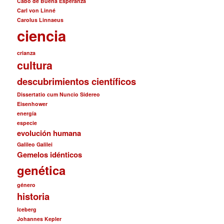
Cabo de Buena Esperanza
Carl von Linné
Carolus Linnaeus
ciencia
crianza
cultura
descubrimientos científicos
Dissertatio cum Nuncio Sidereo
Eisenhower
energía
especie
evolución humana
Galileo Galilei
Gemelos idénticos
genética
género
historia
Iceberg
Johannes Kepler