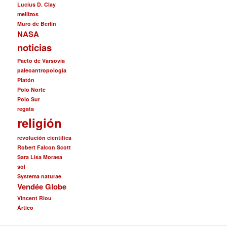
Lucius D. Clay
mellizos
Muro de Berlín
NASA
noticias
Pacto de Varsovia
paleoantropología
Platón
Polo Norte
Polo Sur
regata
religión
revolución científica
Robert Falcon Scott
Sara Lisa Moraea
sol
Systema naturae
Vendée Globe
Vincent Riou
Ártico