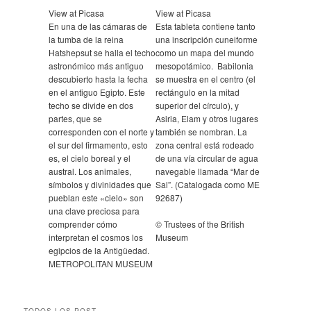
View at Picasa
View at Picasa
En una de las cámaras de
Esta tableta contiene tanto
la tumba de la reina
una inscripción cuneiforme
Hatshepsut se halla el techo
como un mapa del mundo
astronómico más antiguo
mesopotámico. Babilonia
descubierto hasta la fecha
se muestra en el centro (el
en el antiguo Egipto. Este
rectángulo en la mitad
techo se divide en dos
superior del círculo), y
partes, que se
Asiria, Elam y otros lugares
corresponden con el norte y
también se nombran. La
el sur del firmamento, esto
zona central está rodeado
es, el cielo boreal y el
de una vía circular de agua
austral. Los animales,
navegable llamada “Mar de
símbolos y divinidades que
Sal”. (Catalogada como ME
pueblan este «cielo» son
92687)
una clave preciosa para
comprender cómo
© Trustees of the British
interpretan el cosmos los
Museum
egipcios de la Antigüedad.
METROPOLITAN MUSEUM
TODOS LOS POST