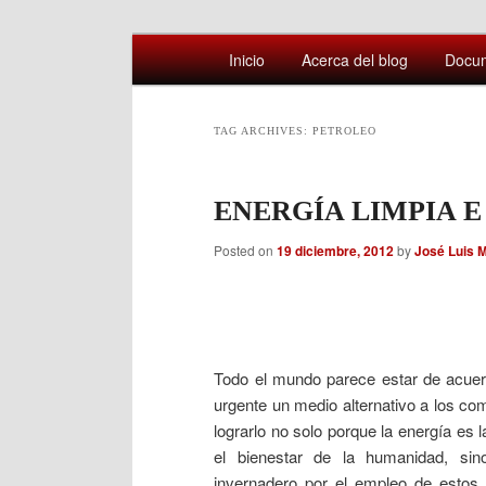
Main
Comentarios sobre aspectos interesa
Inicio
Acerca del blog
Docu
Skip
Skip
menu
Afán por saber
to
to
TAG ARCHIVES:
PETROLEO
primary
secondary
ENERGÍA LIMPIA 
content
content
Posted on
19 diciembre, 2012
by
José Luis 
Todo el mundo parece estar de acuer
urgente un medio alternativo a los c
lograrlo no solo porque la energía es
el bienestar de la humanidad, si
invernadero por el empleo de estos 