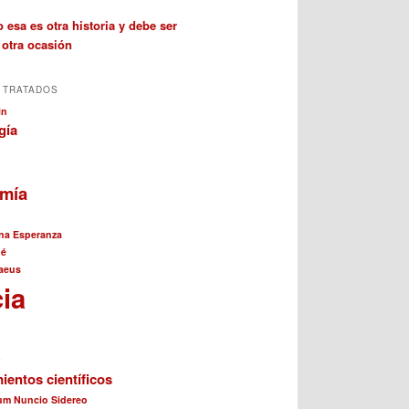
 esa es otra historia y debe ser
 otra ocasión
 TRATADOS
in
gía
omía
na Esperanza
né
aeus
cia
a
ientos científicos
cum Nuncio Sidereo