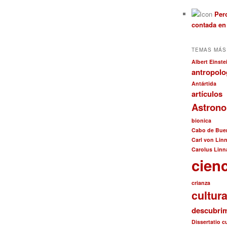
Pero
contada en
TEMAS MÁS
Albert Einste
antropolo
Antártida
artículos
Astron
bionica
Cabo de Bue
Carl von Lin
Carolus Linn
cien
crianza
cultur
descubrim
Dissertatio 