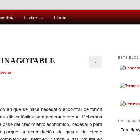
ntes y sorprendentes del mundo que nos rodea
mentos
El viaje …
Libros
ESTE BLOG 
E INAGOTABLE
7
Moreno
do en que se hace necesario encontrar de forma
ombustibles fósiles para generar energía. Debemos
ENTRADAS 
 la base del crecimiento económico, necesario para
no porque la acumulación de gases de efecto
combustibles (petróleo, carbón y gas natural en