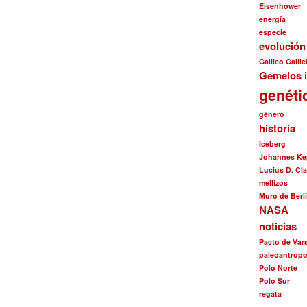
Eisenhower
energía
especie
evolució
Galileo Galile
Gemelos i
genéti
género
historia
Iceberg
Johannes Ke
Lucius D. Cl
mellizos
Muro de Berl
NASA
noticias
Pacto de Var
paleoantropo
Polo Norte
Polo Sur
regata