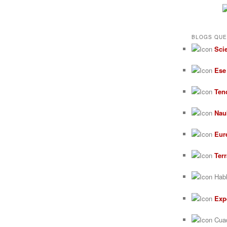
BLOGS QUE
Sci
Ese
Ten
Nau
Eur
Ter
Habl
Exp
Cuad