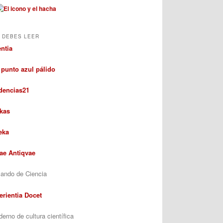
 DEBES LEER
entia
 punto azul pálido
dencias21
kas
eka
rae Antiqvae
ando de Ciencia
erientia Docet
erno de cultura científica