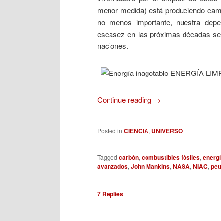
menor medida) está produciendo cambi
no menos importante, nuestra depe
escasez en las próximas décadas ser
naciones.
Continue reading
→
Posted in
CIENCIA
,
UNIVERSO
|
Tagged
carbón
,
combustibles fósiles
,
energ
avanzados
,
John Mankins
,
NASA
,
NIAC
,
pet
|
7
Replies