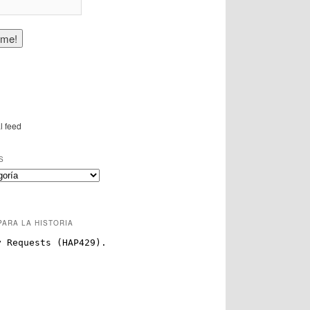
l feed
S
PARA LA HISTORIA