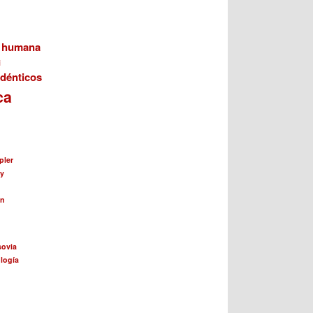
n humana
i
dénticos
ca
pler
ay
ín
sovia
logía