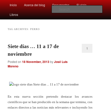
Main
Comentarios sobre aspectos interesantes y sorprendentes del mundo que
Inicio
Acerca del blog
Documentos
El viaje …
Skip
Skip
nos rodea
menu
Sear
Libros
to
to
Afán por saber
primary
secondary
TAG ARCHIVES:
PERRO
content
content
Siete días … 11 a 17 de
1
noviembre
Posted on
18 November, 2013
by
José Luis
Moreno
En esta nueva sección pretendo destacar los avances
científicos que se han producido en la semana que termina, con
enlaces directos a las noticias más relevantes e incluyendo los