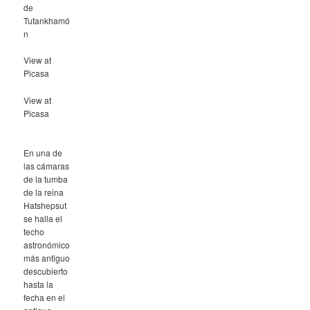
de
Tutankhamó
n
View at
Picasa
View at
Picasa
En una de
las cámaras
de la tumba
de la reina
Hatshepsut
se halla el
techo
astronómico
más antiguo
descubierto
hasta la
fecha en el