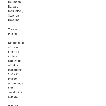
Neumann,
Barbara
McClintock,
Stephen
Hawking.
View at
Picasa
Diadema de
oro con
hojas de
roble y
cabeza de
Afrodita,
Macedonia
280 a.C.
Museo
Arqueológic
o de
Tesalónica
(Grecia).
View at