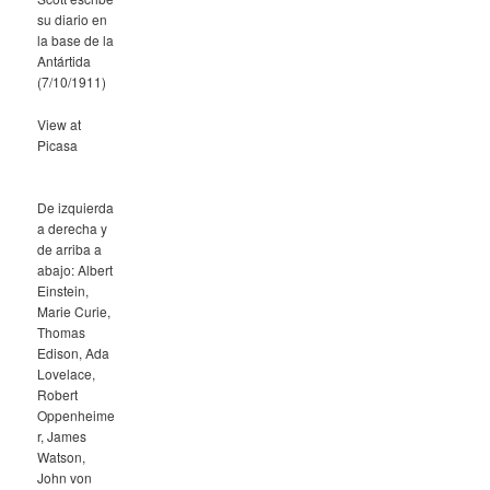
su diario en
la base de la
Antártida
(7/10/1911)
View at
Picasa
De izquierda
a derecha y
de arriba a
abajo: Albert
Einstein,
Marie Curie,
Thomas
Edison, Ada
Lovelace,
Robert
Oppenheime
r, James
Watson,
John von