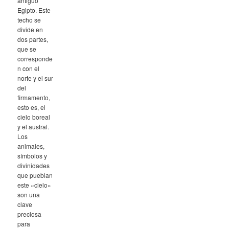
antiguo
Egipto. Este
techo se
divide en
dos partes,
que se
corresponde
n con el
norte y el sur
del
firmamento,
esto es, el
cielo boreal
y el austral.
Los
animales,
símbolos y
divinidades
que pueblan
este «cielo»
son una
clave
preciosa
para