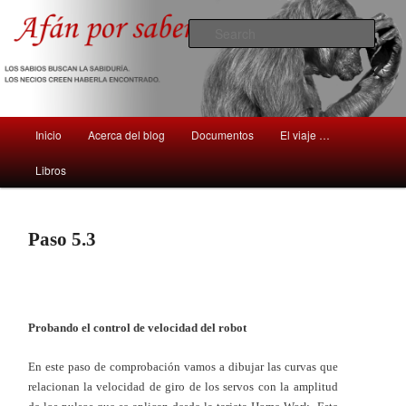
Comentarios sobre aspectos interesantes y sorprendentes del mundo que
nos rodea
Sear
Afán por saber
Main
Inicio
Acerca del blog
Documentos
El viaje …
Skip
Skip
menu
Libros
to
to
primary
secondary
Paso 5.3
content
content
Probando el control de velocidad del robot
En este paso de comprobación vamos a dibujar las curvas que
relacionan la velocidad de giro de los servos con la amplitud