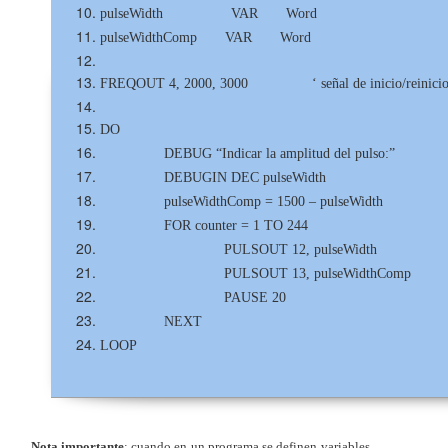
pulseWidth VAR Word
pulseWidthComp VAR Word
FREQOUT 4, 2000, 3000 ‘ señal de inicio/reinici
DO
DEBUG “Indicar la amplitud del pulso:”
DEBUGIN DEC pulseWidth
pulseWidthComp = 1500 – pulseWidth
FOR counter = 1 TO 244
PULSOUT 12, pulseWidth
PULSOUT 13, pulseWidthComp
PAUSE 20
NEXT
LOOP
Nota importante
: cuando en un programa se definen variables,