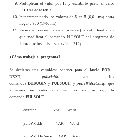
Multiplicar el valor por 10 y escribirlo junto al valor
1310 ms de la tabla.
Ir incrementando los valores de 5 en 5 (0,01 ms) hasta
llegar a 850 (1700 ms).
Repetir el proceso para el otro servo (para ello tendremos
que modificar el comando PULSOUT del programa de
forma que los pulsos se envíen a P12).
¿Cómo trabaja el programa?
Se declaran tres variables:
counter
para el bucle
FOR…
NEXT
,
pulseWidth
para los
comandos
DEBUGIN
y
PULSOUT
, y
pulseWidthComp
, que
almacena un valor que se usa en un segundo
comando
PULSOUT
.
counter VAR Word
pulseWidth VAR Word
pulseWidthComp VAR Word