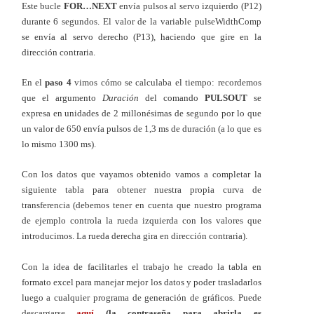
Este bucle
FOR…NEXT
envía pulsos al servo izquierdo (P12)
durante 6 segundos. El valor de la variable pulseWidthComp
se envía al servo derecho (P13), haciendo que gire en la
dirección contraria.
En el
paso 4
vimos cómo se calculaba el tiempo: recordemos
que el argumento
Duración
del comando
PULSOUT
se
expresa en unidades de 2 millonésimas de segundo por lo que
un valor de 650 envía pulsos de 1,3 ms de duración (a lo que es
lo mismo 1300 ms).
Con los datos que vayamos obtenido vamos a completar la
siguiente tabla para obtener nuestra propia curva de
transferencia (debemos tener en cuenta que nuestro programa
de ejemplo controla la rueda izquierda con los valores que
introducimos. La rueda derecha gira en dirección contraria).
Con la idea de facilitarles el trabajo he creado la tabla en
formato excel para manejar mejor los datos y poder trasladarlos
luego a cualquier programa de generación de gráficos. Puede
descargarse
aquí
(la contraseña para abrirla es