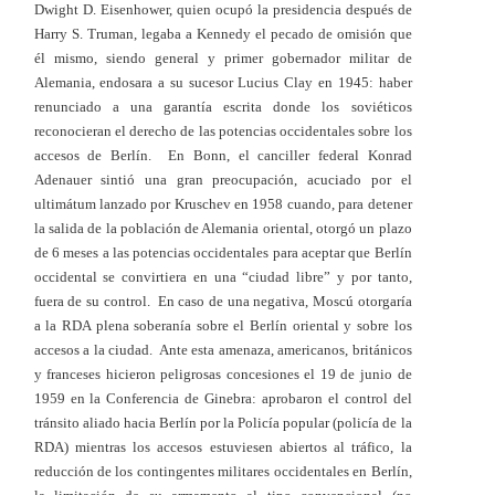
Dwight D. Eisenhower, quien ocupó la presidencia después de
Harry S. Truman, legaba a Kennedy el pecado de omisión que
él mismo, siendo general y primer gobernador militar de
Alemania, endosara a su sucesor Lucius Clay en 1945: haber
renunciado a una garantía escrita donde los soviéticos
reconocieran el derecho de las potencias occidentales sobre los
accesos de Berlín. E
n Bonn, el canciller federal Konrad
Adenauer sintió una gran preocupación, acuciado por el
ultimátum lanzado por Kruschev en 1958 cuando, para detener
la salida de la población de Alemania oriental, otorgó un plazo
de 6 meses a las potencias occidentales para aceptar que Berlín
occidental se convirtiera en una “ciudad libre” y por tanto,
fuera de su control. En caso de una negativa, Moscú otorgaría
a la RDA plena soberanía sobre el Berlín oriental y sobre los
accesos a la ciudad. Ante esta amenaza, americanos, británicos
y franceses hicieron peligrosas concesiones el 19 de junio de
1959 en la Conferencia de Ginebra: aprobaron el control del
tránsito aliado hacia Berlín por la Policía popular (policía de la
RDA) mientras los accesos estuviesen abiertos al tráfico, la
reducción de los contingentes militares occidentales en Berlín,