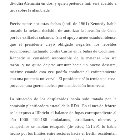
dividirá Alemania en dos, y quien pretenda huir será abatido a
tiros sobre la alambrada”.
Precisamente por estas fechas (abril de 1961) Kennedy había
tomado la nefasta decisión de autorizar la invasión de Cuba
por los exiliados cubanos. Sin el apoyo aéreo estadounidense,
que el presidente creyó obligado negarles, los rebeldes
sucumbieron luchando contra Castro en la bahía de Cochinos.
Kennedy se consideró responsable de la matanza –no sin
razón- y no quiso dejarse arrastrar hacia un nuevo desastre,
máxime cuando esta vez podría conducir al enfrentamiento
con una potencia universal. El presidente sólo temía una cosa:
provocar una guerra nuclear por una decisión incorrecta.
La situación de los desplazados había sido tratada por la
comisión planificadora estatal de la RDA. En el mes de febrero
se le expuso a Ulbricht el balance de fugas correspondiente al
año 1960: 199.188 ciudadanos, estudiantes, obreros y
campesinos se habían escapado (de estos, 151.291 lo había
hecho por los límites entre sectores hacia el Berlín occidental,