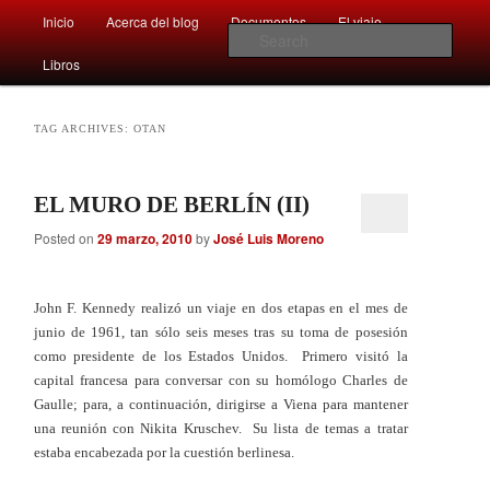
Main
Comentarios sobre aspectos interesantes y sorprendentes del mundo que
Inicio
Acerca del blog
Documentos
El viaje …
Skip
Skip
nos rodea
menu
Sear
Libros
to
to
Afán por saber
primary
secondary
TAG ARCHIVES:
OTAN
content
content
EL MURO DE BERLÍN (II)
Posted on
29 marzo, 2010
by
José Luis Moreno
John F. Kennedy realizó un viaje en dos etapas en el mes de
junio de 1961, tan sólo seis meses tras su toma de posesión
como presidente de los Estados Unidos. Primero visitó la
capital francesa para conversar con su homólogo Charles de
Gaulle; para, a continuación, dirigirse a Viena para mantener
una reunión con Nikita Kruschev. Su lista de temas a tratar
estaba encabezada por la cuestión berlinesa.