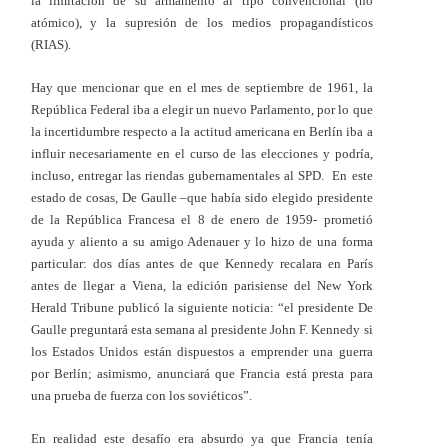
la limitación de su armamento al tipo convencional (no
atómico), y la supresión de los medios propagandísticos
(RIAS).
Hay que mencionar que en el mes de septiembre de 1961, la
República Federal iba a elegir un nuevo Parlamento, por lo que
la incertidumbre respecto a la actitud americana en Berlín iba a
influir necesariamente en el curso de las elecciones y podría,
incluso, entregar las riendas gubernamentales al SPD. En este
estado de cosas, De Gaulle –que había sido elegido presidente
de la República Francesa el 8 de enero de 1959- prometió
ayuda y aliento a su amigo Adenauer y lo hizo de una forma
particular: dos días antes de que Kennedy recalara en París
antes de llegar a Viena, la edición parisiense del New York
Herald Tribune publicó la siguiente noticia: “el presidente De
Gaulle preguntará esta semana al presidente John F. Kennedy si
los Estados Unidos están dispuestos a emprender una guerra
por Berlín; asimismo, anunciará que Francia está presta para
una prueba de fuerza con los soviéticos”.
En realidad este desafío era absurdo ya que Francia tenía