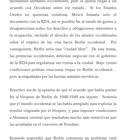
militaristas alemanes occidentales, pero él quería llegar a un
acuerdo con Occidente sobre ese tratado. Si los Estados
Unidos no quisieran colaborar, Moscú firmaría solo el
documento con la RDA, así se pondría fin al estado de guerra y
desaparecerían todos los derechos y obligaciones inherentes a
la ocupación, incluido el derecho de los aliados occidentales
sobre el empleo de las vías hacia Berlín occidental. Por
consiguiente, Berlín sería una “ciudad libre”. De esta forma,
las potencias occidentales deberían negociar con el gobierno
de la RDA para regularizar sus visitas a la ciudad. Bajo ciertas
condiciones podrían estacionar tropas en Berlín occidental…
pero acompañadas por las fuerzas armadas soviéticas.
Kruschev era de la opinión de que el acuerdo que había puesto
fin al bloqueo de Berlín de 1948-1949 era injusto. Sostenía
que el mundo occidental se las había arreglado para explotar la
tensión originada por el bloqueo, y para imponer condiciones
a Alemania oriental que resultaban mucho más restrictivas que
las acordadas en el convenio de Postdam.
Kennedy respondió que Berlín constituía un problema vital