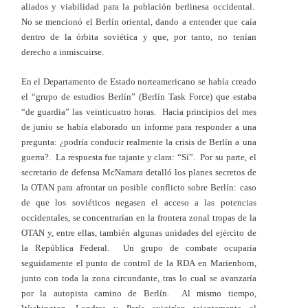
aliados y viabilidad para la población berlinesa occidental.
No se mencionó el Berlín oriental, dando a entender que caía
dentro de la órbita soviética y que, por tanto, no tenían
derecho a inmiscuirse.
En el Departamento de Estado norteamericano se había creado
el “grupo de estudios Berlín” (Berlín Task Force) que estaba
“de guardia” las veinticuatro horas. Hacia principios del mes
de junio se había elaborado un informe para responder a una
pregunta: ¿podría conducir realmente la crisis de Berlín a una
guerra?. La respuesta fue tajante y clara: “Sí”. Por su parte, el
secretario de defensa McNamara detalló los planes secretos de
la OTAN para afrontar un posible conflicto sobre Berlín: caso
de que los soviéticos negasen el acceso a las potencias
occidentales, se concentrarían en la frontera zonal tropas de la
OTAN y, entre ellas, también algunas unidades del ejército de
la República Federal. Un grupo de combate ocuparía
seguidamente el punto de control de la RDA en Marienborn,
junto con toda la zona circundante, tras lo cual se avanzaría
por la autopista camino de Berlín. Al mismo tiempo,