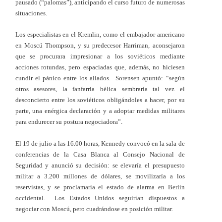
pausado (“palomas”), anticipando el curso futuro de numerosas
situaciones.
Los especialistas en el Kremlin, como el embajador americano
en Moscú Thompson, y su predecesor Harriman, aconsejaron
que se procurara impresionar a los soviéticos mediante
acciones rotundas, pero espaciadas que, además, no hiciesen
cundir el pánico entre los aliados. Sorensen apuntó: “según
otros asesores, la fanfarria bélica sembraría tal vez el
desconcierto entre los soviéticos obligándoles a hacer, por su
parte, una enérgica declaración y a adoptar medidas militares
para endurecer su postura negociadora”.
El 19 de julio a las 16.00 horas, Kennedy convocó en la sala de
conferencias de la Casa Blanca al Consejo Nacional de
Seguridad y anunció su decisión: se elevaría el presupuesto
militar a 3.200 millones de dólares, se movilizaría a los
reservistas, y se proclamaría el estado de alarma en Berlín
occidental. Los Estados Unidos seguirían dispuestos a
negociar con Moscú, pero cuadrándose en posición militar.