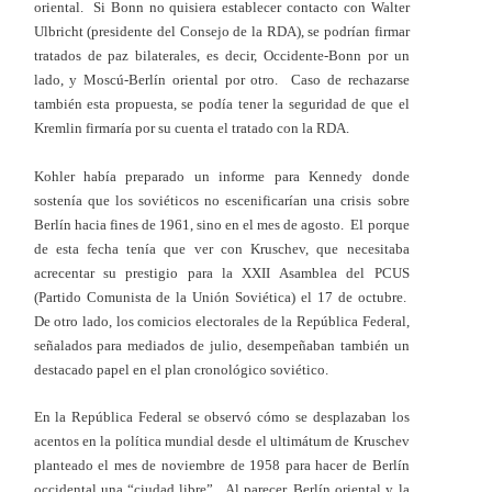
oriental. Si Bonn no quisiera establecer contacto con Walter
Ulbricht (presidente del Consejo de la RDA), se podrían firmar
tratados de paz bilaterales, es decir, Occidente-Bonn por un
lado, y Moscú-Berlín oriental por otro. Caso de rechazarse
también esta propuesta, se podía tener la seguridad de que el
Kremlin firmaría por su cuenta el tratado con la RDA.
Kohler había preparado un informe para Kennedy donde
sostenía que los soviéticos no escenificarían una crisis sobre
Berlín hacia fines de 1961, sino en el mes de agosto. El porque
de esta fecha tenía que ver con Kruschev, que necesitaba
acrecentar su prestigio para la XXII Asamblea del PCUS
(Partido Comunista de la Unión Soviética) el 17 de octubre.
De otro lado, los comicios electorales de la República Federal,
señalados para mediados de julio, desempeñaban también un
destacado papel en el plan cronológico soviético.
En la República Federal se observó cómo se desplazaban los
acentos en la política mundial desde el ultimátum de Kruschev
planteado el mes de noviembre de 1958 para hacer de Berlín
occidental una “ciudad libre”. Al parecer, Berlín oriental y la