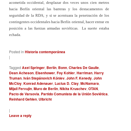
acometida occidental, desplazar dos veces unos cien metros
hacia Berlín oriental las barreras y los destacamentos de
seguridad de la RDA; y si se acentuara la penetración de los
contingentes occidentales hacia Berlín oriental, hacer entrar en
posición a las fuerzas armadas soviéticas. La suerte estaba
echada.
Posted in
Historia contemporánea
|
Tagged
Axel Springer
,
Berlín
,
Bonn
,
Charles De Gaulle
,
Dean Acheson
,
Eisenhower
,
Foy Kohler
,
Harriman
,
Harry
Truman
,
Iván Stepánovich Kóniev
,
John F. Kenedy
,
John
McCloy
,
Konrad Adenauer
,
Lucius D. Clay
,
McNamara
,
Mijail Fervujin
,
Muro de Berlín
,
Nikita Kruschev
,
OTAN
,
Pacto de Varsovia
,
Partido Comunista de la Unión Soviética
,
Reinhard Gehlen
,
Ulbricht
|
Leave a reply