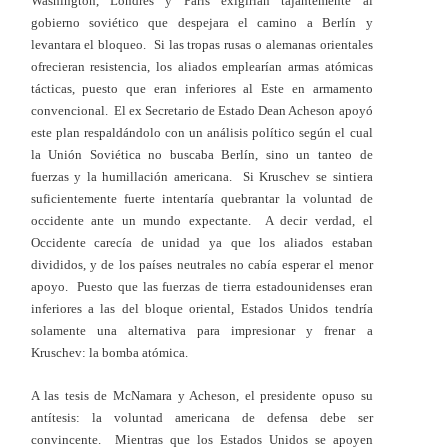
Washington, Londres y París exigirían tajantemente al
gobierno soviético que despejara el camino a Berlín y
levantara el bloqueo. Si las tropas rusas o alemanas orientales
ofrecieran resistencia, los aliados emplearían armas atómicas
tácticas, puesto que eran inferiores al Este en armamento
convencional. El ex Secretario de Estado Dean Acheson apoyó
este plan respaldándolo con un análisis político según el cual
la Unión Soviética no buscaba Berlín, sino un tanteo de
fuerzas y la humillación americana. Si Kruschev se sintiera
suficientemente fuerte intentaría quebrantar la voluntad de
occidente ante un mundo expectante. A decir verdad, el
Occidente carecía de unidad ya que los aliados estaban
divididos, y de los países neutrales no cabía esperar el menor
apoyo. Puesto que las fuerzas de tierra estadounidenses eran
inferiores a las del bloque oriental, Estados Unidos tendría
solamente una alternativa para impresionar y frenar a
Kruschev: la bomba atómica.
A las tesis de McNamara y Acheson, el presidente opuso su
antítesis: la voluntad americana de defensa debe ser
convincente. Mientras que los Estados Unidos se apoyen