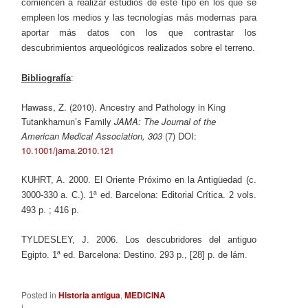
comiencen a realizar estudios de este tipo en los que se
empleen los medios y las tecnologías más modernas para
aportar más datos con los que contrastar los
descubrimientos arqueológicos realizados sobre el terreno.
Bibliografía
:
Hawass, Z. (2010). Ancestry and Pathology in King
Tutankhamun’s Family
JAMA: The Journal of the
American Medical Association, 303
(7) DOI:
10.1001/jama.2010.121
KUHRT, A. 2000. El Oriente Próximo en la Antigüedad (c.
3000-330 a. C.). 1ª ed. Barcelona: Editorial Crítica. 2 vols.
493 p. ; 416 p.
TYLDESLEY, J. 2006. Los descubridores del antiguo
Egipto. 1ª ed. Barcelona: Destino. 293 p., [28] p. de lám.
Posted in
Historia antigua
,
MEDICINA
|