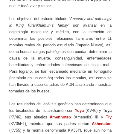
que le tocó vivir y reinar.
Los objetivos del estudio titulado “
Ancestry and pathology
in King Tutankhamun´s family
” son avanzar en la
egiptología molecular y médica, con la intención de
determinar las posibles relaciones familiares entre 11
momias reales del periodo estudiado (Imperio Nuevo), así
como buscar rasgos patológicos que puedan determinar la
causa de la muerte, consanguinidad, enfermedades
hereditarias y enfermedades infecciosas del linaje real.
Para lograrlo, se han escaneado mediante un tomógrafo
(instalado en un camión) todas las momias, así como se
han llevado a cabo estudios de ADN analizando muestras
tomadas de los huesos.
Los resultados del análisis genético han determinado que
los bisabuelos de Tutankhamón son
Yuya
(KV46) y
Tuya
(KV46), sus abuelos
Amenhotep
(Amenofis) III y
Tiy
(KV35EL), mientras que sus padres serían
Akhenatón
(KV55) y la momia denominada KV35YL (que aún no ha