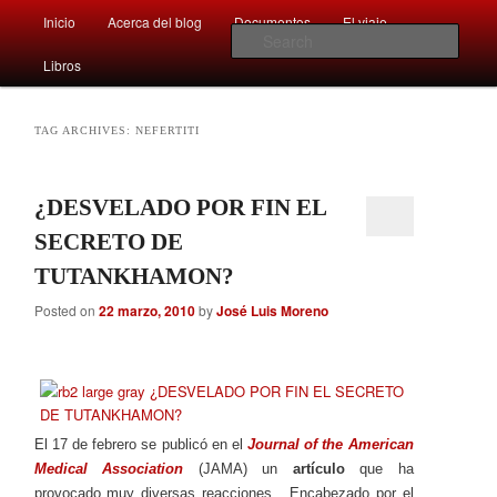
Main
Comentarios sobre aspectos interesantes y sorprendentes del mundo que
Inicio
Acerca del blog
Documentos
El viaje …
Skip
Skip
nos rodea
menu
Sear
Libros
to
to
Afán por saber
primary
secondary
TAG ARCHIVES:
NEFERTITI
content
content
¿DESVELADO POR FIN EL
SECRETO DE
TUTANKHAMON?
Posted on
22 marzo, 2010
by
José Luis Moreno
El 17 de febrero se publicó en el
Journal of the American
Medical Association
(JAMA) un
artículo
que ha
provocado muy diversas reacciones. Encabezado por el