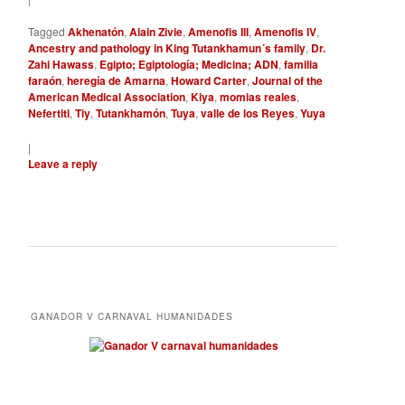
Tagged
Akhenatón
,
Alain Zivie
,
Amenofis III
,
Amenofis IV
,
Ancestry and pathology in King Tutankhamun´s family
,
Dr.
Zahi Hawass
,
Egipto; Egiptología; Medicina; ADN
,
familia
faraón
,
heregía de Amarna
,
Howard Carter
,
Journal of the
American Medical Association
,
Kiya
,
momias reales
,
Nefertiti
,
Tiy
,
Tutankhamón
,
Tuya
,
valle de los Reyes
,
Yuya
|
Leave a reply
GANADOR V CARNAVAL HUMANIDADES