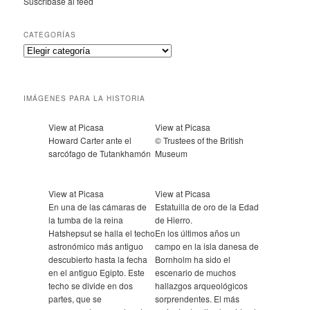
Suscríbase al feed
CATEGORÍAS
IMÁGENES PARA LA HISTORIA
View at Picasa
View at Picasa
Howard Carter ante el
© Trustees of the British
sarcófago de Tutankhamón
Museum
View at Picasa
View at Picasa
En una de las cámaras de
Estatuilla de oro de la Edad
la tumba de la reina
de Hierro.
Hatshepsut se halla el techo
En los últimos años un
astronómico más antiguo
campo en la isla danesa de
descubierto hasta la fecha
Bornholm ha sido el
en el antiguo Egipto. Este
escenario de muchos
techo se divide en dos
hallazgos arqueológicos
partes, que se
sorprendentes. El más