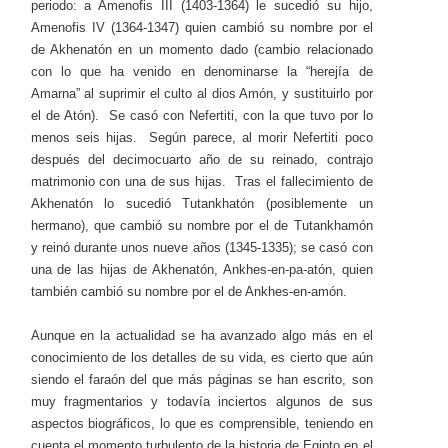
periodo: a Amenofis III (1403-1364) le sucedió su hijo,
Amenofis IV (1364-1347) quien cambió su nombre por el
de Akhenatón en un momento dado (cambio relacionado
con lo que ha venido en denominarse la “herejía de
Amarna” al suprimir el culto al dios Amón, y sustituirlo por
el de Atón). Se casó con Nefertiti, con la que tuvo por lo
menos seis hijas. Según parece, al morir Nefertiti poco
después del decimocuarto año de su reinado, contrajo
matrimonio con una de sus hijas. Tras el fallecimiento de
Akhenatón lo sucedió Tutankhatón (posiblemente un
hermano), que cambió su nombre por el de Tutankhamón
y reinó durante unos nueve años (1345-1335); se casó con
una de las hijas de Akhenatón, Ankhes-en-pa-atón, quien
también cambió su nombre por el de Ankhes-en-amón.
Aunque en la actualidad se ha avanzado algo más en el
conocimiento de los detalles de su vida, es cierto que aún
siendo el faraón del que más páginas se han escrito, son
muy fragmentarios y todavía inciertos algunos de sus
aspectos biográficos, lo que es comprensible, teniendo en
cuenta el momento turbulento de la historia de Egipto en el