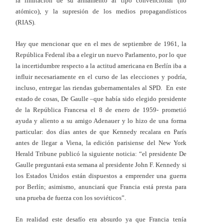
la limitación de su armamento al tipo convencional (no
atómico), y la supresión de los medios propagandísticos
(RIAS).
Hay que mencionar que en el mes de septiembre de 1961, la
República Federal iba a elegir un nuevo Parlamento, por lo que
la incertidumbre respecto a la actitud americana en Berlín iba a
influir necesariamente en el curso de las elecciones y podría,
incluso, entregar las riendas gubernamentales al SPD. En este
estado de cosas, De Gaulle –que había sido elegido presidente
de la República Francesa el 8 de enero de 1959- prometió
ayuda y aliento a su amigo Adenauer y lo hizo de una forma
particular: dos días antes de que Kennedy recalara en París
antes de llegar a Viena, la edición parisiense del New York
Herald Tribune publicó la siguiente noticia: “el presidente De
Gaulle preguntará esta semana al presidente John F. Kennedy si
los Estados Unidos están dispuestos a emprender una guerra
por Berlín; asimismo, anunciará que Francia está presta para
una prueba de fuerza con los soviéticos”.
En realidad este desafío era absurdo ya que Francia tenía