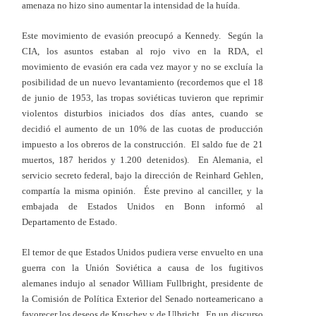
amenaza no hizo sino aumentar la intensidad de la huída.
Este movimiento de evasión preocupó a Kennedy. Según la
CIA, los asuntos estaban al rojo vivo en la RDA, el
movimiento de evasión era cada vez mayor y no se excluía la
posibilidad de un nuevo levantamiento (recordemos que el 18
de junio de 1953, las tropas soviéticas tuvieron que reprimir
violentos disturbios iniciados dos días antes, cuando se
decidió el aumento de un 10% de las cuotas de producción
impuesto a los obreros de la construcción. El saldo fue de 21
muertos, 187 heridos y 1.200 detenidos). En Alemania, el
servicio secreto federal, bajo la dirección de Reinhard Gehlen,
compartía la misma opinión. Éste previno al canciller, y la
embajada de Estados Unidos en Bonn informó al
Departamento de Estado.
El temor de que Estados Unidos pudiera verse envuelto en una
guerra con la Unión Soviética a causa de los fugitivos
alemanes indujo al senador William Fullbright, presidente de
la Comisión de Política Exterior del Senado norteamericano a
favorecer los deseos de Kruschev y de Ulbricht. En un discurso