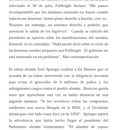
televisado el 30 de julio, Fullbright declaró: “Me parece
incomprensible que los alemanes orientales no hayan cerrado
todavía sus fronteras; tienen pleno derecho a hacerlo, creo yo.
Nosotros sin embargo, no tenemos derecho a pedirles que
autoricen la salida de los fugitivos”. Cuando se solicitó del
presidente su opinión sobre las manifestaciones del senador,
Kennedy no lo contradijo: “Nada puedo decir sobre el cierre de
las fronteras zonales propuesto por Fullbright. El gobierno no
está interesado en ese problema”. Más contemporización.
El editor alemán Axel Springer confesó a Ed Murrow que se
acusaba de no haber intervenido con la diligencia necesaria
para evitar el genocidio de 6 millones de judíos y los
subsiguientes cargos contra el pueblo alemán. Ahora no quería
tener que reprocharse otra vez su tardía denuncia de una
segunda matanza: “Si los soviéticos echan las compuertas,
tendremos una nueva Hungría en la RDA; y el Occidente
mirará para otro lado como hizo ya en 1956”. Springer repitió
la advertencia que había hecho llegar al presidente del
Parlamento alemán Gerstenmaier: “El alambre de espino