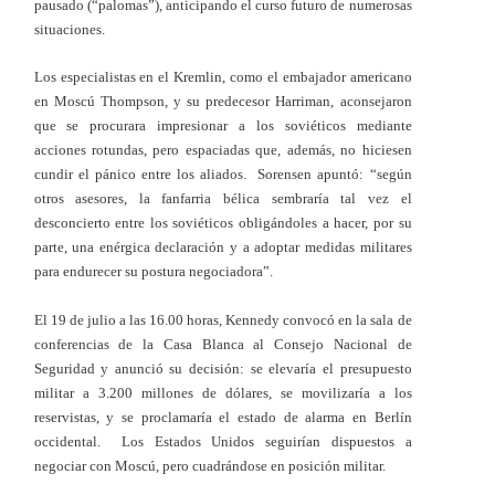
pausado (“palomas”), anticipando el curso futuro de numerosas
situaciones.
Los especialistas en el Kremlin, como el embajador americano
en Moscú Thompson, y su predecesor Harriman, aconsejaron
que se procurara impresionar a los soviéticos mediante
acciones rotundas, pero espaciadas que, además, no hiciesen
cundir el pánico entre los aliados. Sorensen apuntó: “según
otros asesores, la fanfarria bélica sembraría tal vez el
desconcierto entre los soviéticos obligándoles a hacer, por su
parte, una enérgica declaración y a adoptar medidas militares
para endurecer su postura negociadora”.
El 19 de julio a las 16.00 horas, Kennedy convocó en la sala de
conferencias de la Casa Blanca al Consejo Nacional de
Seguridad y anunció su decisión: se elevaría el presupuesto
militar a 3.200 millones de dólares, se movilizaría a los
reservistas, y se proclamaría el estado de alarma en Berlín
occidental. Los Estados Unidos seguirían dispuestos a
negociar con Moscú, pero cuadrándose en posición militar.