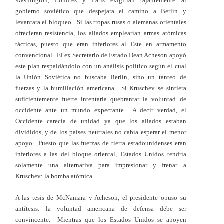
Washington, Londres y París exigirían tajantemente al
gobierno soviético que despejara el camino a Berlín y
levantara el bloqueo. Si las tropas rusas o alemanas orientales
ofrecieran resistencia, los aliados emplearían armas atómicas
tácticas, puesto que eran inferiores al Este en armamento
convencional. El ex Secretario de Estado Dean Acheson apoyó
este plan respaldándolo con un análisis político según el cual
la Unión Soviética no buscaba Berlín, sino un tanteo de
fuerzas y la humillación americana. Si Kruschev se sintiera
suficientemente fuerte intentaría quebrantar la voluntad de
occidente ante un mundo expectante. A decir verdad, el
Occidente carecía de unidad ya que los aliados estaban
divididos, y de los países neutrales no cabía esperar el menor
apoyo. Puesto que las fuerzas de tierra estadounidenses eran
inferiores a las del bloque oriental, Estados Unidos tendría
solamente una alternativa para impresionar y frenar a
Kruschev: la bomba atómica.
A las tesis de McNamara y Acheson, el presidente opuso su
antítesis: la voluntad americana de defensa debe ser
convincente. Mientras que los Estados Unidos se apoyen