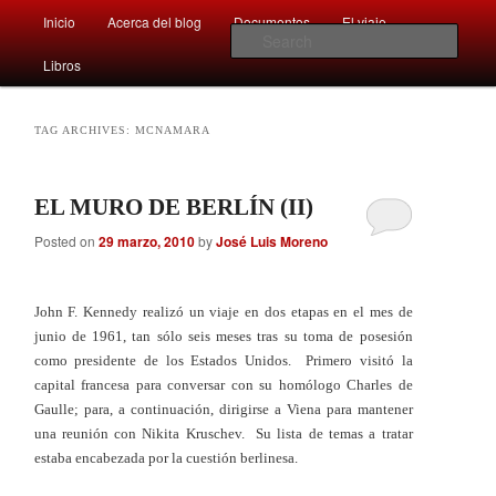
Main
Comentarios sobre aspectos interesantes y sorprendentes del mundo que
Inicio
Acerca del blog
Documentos
El viaje …
Skip
Skip
nos rodea
menu
Sear
Libros
to
to
Afán por saber
primary
secondary
TAG ARCHIVES:
MCNAMARA
content
content
EL MURO DE BERLÍN (II)
Posted on
29 marzo, 2010
by
José Luis Moreno
John F. Kennedy realizó un viaje en dos etapas en el mes de
junio de 1961, tan sólo seis meses tras su toma de posesión
como presidente de los Estados Unidos. Primero visitó la
capital francesa para conversar con su homólogo Charles de
Gaulle; para, a continuación, dirigirse a Viena para mantener
una reunión con Nikita Kruschev. Su lista de temas a tratar
estaba encabezada por la cuestión berlinesa.