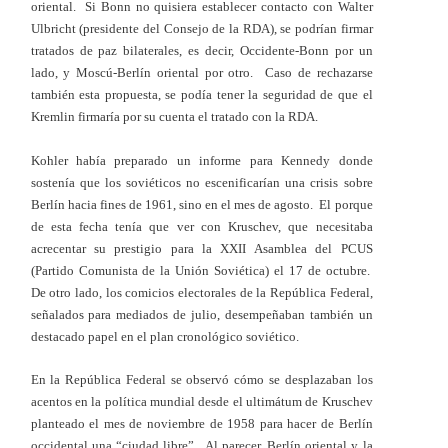
oriental. Si Bonn no quisiera establecer contacto con Walter
Ulbricht (presidente del Consejo de la RDA), se podrían firmar
tratados de paz bilaterales, es decir, Occidente-Bonn por un
lado, y Moscú-Berlín oriental por otro. Caso de rechazarse
también esta propuesta, se podía tener la seguridad de que el
Kremlin firmaría por su cuenta el tratado con la RDA.
Kohler había preparado un informe para Kennedy donde
sostenía que los soviéticos no escenificarían una crisis sobre
Berlín hacia fines de 1961, sino en el mes de agosto. El porque
de esta fecha tenía que ver con Kruschev, que necesitaba
acrecentar su prestigio para la XXII Asamblea del PCUS
(Partido Comunista de la Unión Soviética) el 17 de octubre.
De otro lado, los comicios electorales de la República Federal,
señalados para mediados de julio, desempeñaban también un
destacado papel en el plan cronológico soviético.
En la República Federal se observó cómo se desplazaban los
acentos en la política mundial desde el ultimátum de Kruschev
planteado el mes de noviembre de 1958 para hacer de Berlín
occidental una “ciudad libre”. Al parecer, Berlín oriental y la