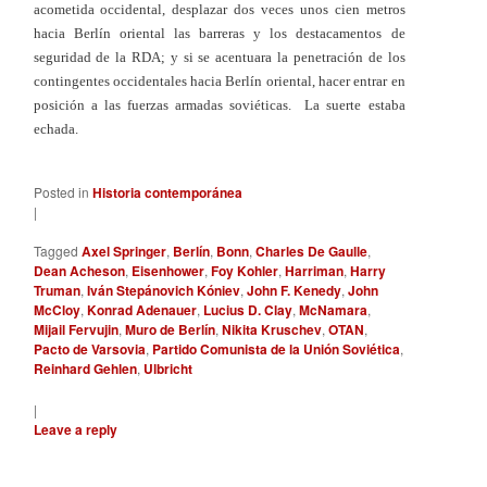
acometida occidental, desplazar dos veces unos cien metros
hacia Berlín oriental las barreras y los destacamentos de
seguridad de la RDA; y si se acentuara la penetración de los
contingentes occidentales hacia Berlín oriental, hacer entrar en
posición a las fuerzas armadas soviéticas. La suerte estaba
echada.
Posted in
Historia contemporánea
|
Tagged
Axel Springer
,
Berlín
,
Bonn
,
Charles De Gaulle
,
Dean Acheson
,
Eisenhower
,
Foy Kohler
,
Harriman
,
Harry
Truman
,
Iván Stepánovich Kóniev
,
John F. Kenedy
,
John
McCloy
,
Konrad Adenauer
,
Lucius D. Clay
,
McNamara
,
Mijail Fervujin
,
Muro de Berlín
,
Nikita Kruschev
,
OTAN
,
Pacto de Varsovia
,
Partido Comunista de la Unión Soviética
,
Reinhard Gehlen
,
Ulbricht
|
Leave a reply