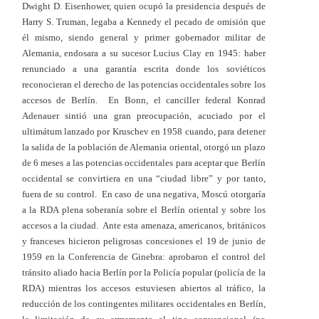
Dwight D. Eisenhower, quien ocupó la presidencia después de
Harry S. Truman, legaba a Kennedy el pecado de omisión que
él mismo, siendo general y primer gobernador militar de
Alemania, endosara a su sucesor Lucius Clay en 1945: haber
renunciado a una garantía escrita donde los soviéticos
reconocieran el derecho de las potencias occidentales sobre los
accesos de Berlín. E
n Bonn, el canciller federal Konrad
Adenauer sintió una gran preocupación, acuciado por el
ultimátum lanzado por Kruschev en 1958 cuando, para detener
la salida de la población de Alemania oriental, otorgó un plazo
de 6 meses a las potencias occidentales para aceptar que Berlín
occidental se convirtiera en una “ciudad libre” y por tanto,
fuera de su control. En caso de una negativa, Moscú otorgaría
a la RDA plena soberanía sobre el Berlín oriental y sobre los
accesos a la ciudad. Ante esta amenaza, americanos, británicos
y franceses hicieron peligrosas concesiones el 19 de junio de
1959 en la Conferencia de Ginebra: aprobaron el control del
tránsito aliado hacia Berlín por la Policía popular (policía de la
RDA) mientras los accesos estuviesen abiertos al tráfico, la
reducción de los contingentes militares occidentales en Berlín,