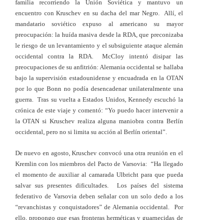
familia recorriendo la Unión Soviética y mantuvo un
encuentro con Kruschev en su dacha del mar Negro. Allí, el
mandatario soviético expuso al americano su mayor
preocupación: la huída masiva desde la RDA, que preconizaba
le riesgo de un levantamiento y el subsiguiente ataque alemán
occidental contra la RDA. McCloy intentó disipar las
preocupaciones de su anfitrión: Alemania occidental se hallaba
bajo la supervisión estadounidense y encuadrada en la OTAN
por lo que Bonn no podía desencadenar unilateralmente una
guerra. Tras su vuelta a Estados Unidos, Kennedy escuchó la
crónica de este viaje y comentó: “Yo puedo hacer intervenir a
la OTAN si Kruschev realiza alguna maniobra contra Berlín
occidental, pero no si limita su acción al Berlín oriental”.
De nuevo en agosto, Kruschev convocó una otra reunión en el
Kremlin con los miembros del Pacto de Varsovia: “Ha llegado
el momento de auxiliar al camarada Ulbricht para que pueda
salvar sus presentes dificultades. Los países del sistema
federativo de Varsovia deben señalar con un solo dedo a los
“revanchistas y conquistadores” de Alemania occidental. Por
ello, propongo que esas fronteras herméticas y guarnecidas de