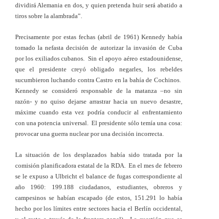
dividirá Alemania en dos, y quien pretenda huir será abatido a
tiros sobre la alambrada”.
Precisamente por estas fechas (abril de 1961) Kennedy había
tomado la nefasta decisión de autorizar la invasión de Cuba
por los exiliados cubanos. Sin el apoyo aéreo estadounidense,
que el presidente creyó obligado negarles, los rebeldes
sucumbieron luchando contra Castro en la bahía de Cochinos.
Kennedy se consideró responsable de la matanza –no sin
razón- y no quiso dejarse arrastrar hacia un nuevo desastre,
máxime cuando esta vez podría conducir al enfrentamiento
con una potencia universal. El presidente sólo temía una cosa:
provocar una guerra nuclear por una decisión incorrecta.
La situación de los desplazados había sido tratada por la
comisión planificadora estatal de la RDA. En el mes de febrero
se le expuso a Ulbricht el balance de fugas correspondiente al
año 1960: 199.188 ciudadanos, estudiantes, obreros y
campesinos se habían escapado (de estos, 151.291 lo había
hecho por los límites entre sectores hacia el Berlín occidental,