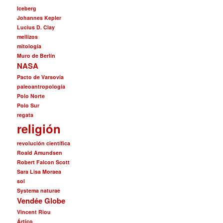
Iceberg
Johannes Kepler
Lucius D. Clay
mellizos
mitología
Muro de Berlín
NASA
Pacto de Varsovia
paleoantropología
Polo Norte
Polo Sur
regata
religión
revolución científica
Roald Amundsen
Robert Falcon Scott
Sara Lisa Moraea
sol
Systema naturae
Vendée Globe
Vincent Riou
Ártico