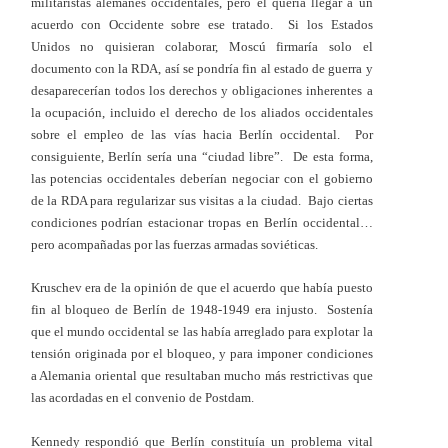
militaristas alemanes occidentales, pero él quería llegar a un
acuerdo con Occidente sobre ese tratado. Si los Estados
Unidos no quisieran colaborar, Moscú firmaría solo el
documento con la RDA, así se pondría fin al estado de guerra y
desaparecerían todos los derechos y obligaciones inherentes a
la ocupación, incluido el derecho de los aliados occidentales
sobre el empleo de las vías hacia Berlín occidental. Por
consiguiente, Berlín sería una “ciudad libre”. De esta forma,
las potencias occidentales deberían negociar con el gobierno
de la RDA para regularizar sus visitas a la ciudad. Bajo ciertas
condiciones podrían estacionar tropas en Berlín occidental…
pero acompañadas por las fuerzas armadas soviéticas.
Kruschev era de la opinión de que el acuerdo que había puesto
fin al bloqueo de Berlín de 1948-1949 era injusto. Sostenía
que el mundo occidental se las había arreglado para explotar la
tensión originada por el bloqueo, y para imponer condiciones
a Alemania oriental que resultaban mucho más restrictivas que
las acordadas en el convenio de Postdam.
Kennedy respondió que Berlín constituía un problema vital