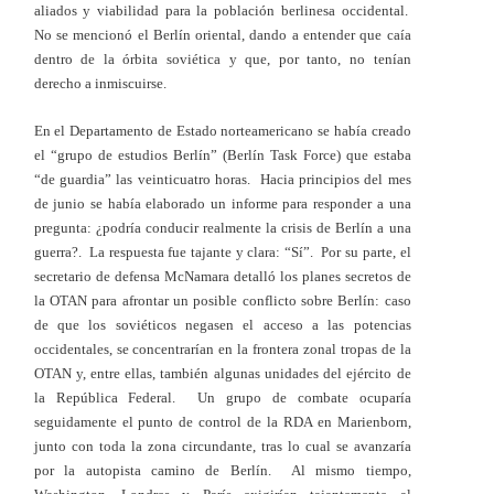
aliados y viabilidad para la población berlinesa occidental.
No se mencionó el Berlín oriental, dando a entender que caía
dentro de la órbita soviética y que, por tanto, no tenían
derecho a inmiscuirse.
En el Departamento de Estado norteamericano se había creado
el “grupo de estudios Berlín” (Berlín Task Force) que estaba
“de guardia” las veinticuatro horas. Hacia principios del mes
de junio se había elaborado un informe para responder a una
pregunta: ¿podría conducir realmente la crisis de Berlín a una
guerra?. La respuesta fue tajante y clara: “Sí”. Por su parte, el
secretario de defensa McNamara detalló los planes secretos de
la OTAN para afrontar un posible conflicto sobre Berlín: caso
de que los soviéticos negasen el acceso a las potencias
occidentales, se concentrarían en la frontera zonal tropas de la
OTAN y, entre ellas, también algunas unidades del ejército de
la República Federal. Un grupo de combate ocuparía
seguidamente el punto de control de la RDA en Marienborn,
junto con toda la zona circundante, tras lo cual se avanzaría
por la autopista camino de Berlín. Al mismo tiempo,