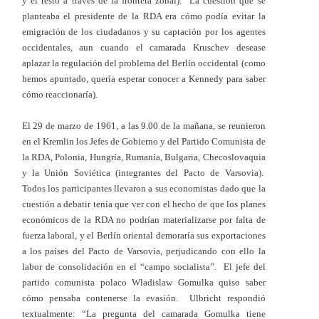
y el resto a través de la frontera zonal). La cuestión que se
planteaba el presidente de la RDA era cómo podía evitar la
emigración de los ciudadanos y su captación por los agentes
occidentales, aun cuando el camarada Kruschev desease
aplazar la regulación del problema del Berlín occidental (como
hemos apuntado, quería esperar conocer a Kennedy para saber
cómo reaccionaría).
El 29 de marzo de 1961, a las 9.00 de la mañana, se reunieron
en el Kremlin los Jefes de Gobierno y del Partido Comunista de
la RDA, Polonia, Hungría, Rumanía, Bulgaria, Checoslovaquia
y la Unión Soviética (integrantes del Pacto de Varsovia).
Todos los participantes llevaron a sus economistas dado que la
cuestión a debatir tenía que ver con el hecho de que los planes
económicos de la RDA no podrían materializarse por falta de
fuerza laboral, y el Berlín oriental demoraría sus exportaciones
a los países del Pacto de Varsovia, perjudicando con ello la
labor de consolidación en el “campo socialista”. El jefe del
partido comunista polaco Wladislaw Gomulka quiso saber
cómo pensaba contenerse la evasión. Ulbricht respondió
textualmente: “La pregunta del camarada Gomulka tiene