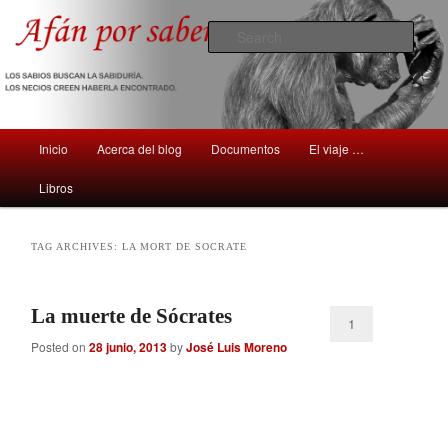
Comentarios sobre aspectos interesantes y sorprendentes del mundo que
nos rodea
Sear
Afán por saber
Main
Inicio
Acerca del blog
Documentos
El viaje …
Skip
Skip
menu
Libros
to
to
primary
secondary
TAG ARCHIVES:
LA MORT DE SOCRATE
content
content
La muerte de Sócrates
1
Posted on
28 junio, 2013
by
José Luis Moreno