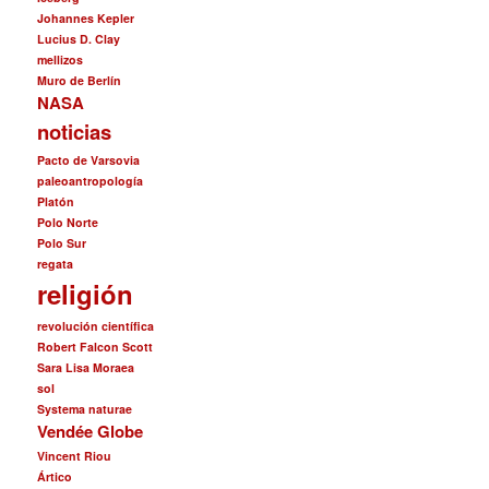
Johannes Kepler
Lucius D. Clay
mellizos
Muro de Berlín
NASA
noticias
Pacto de Varsovia
paleoantropología
Platón
Polo Norte
Polo Sur
regata
religión
revolución científica
Robert Falcon Scott
Sara Lisa Moraea
sol
Systema naturae
Vendée Globe
Vincent Riou
Ártico