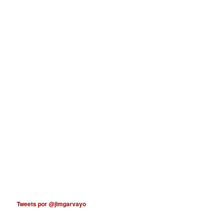
Tweets por @jlmgarvayo