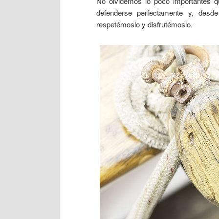
No olvidemos lo poco importantes 
defenderse perfectamente y, desd
respetémoslo y disfrutémoslo.