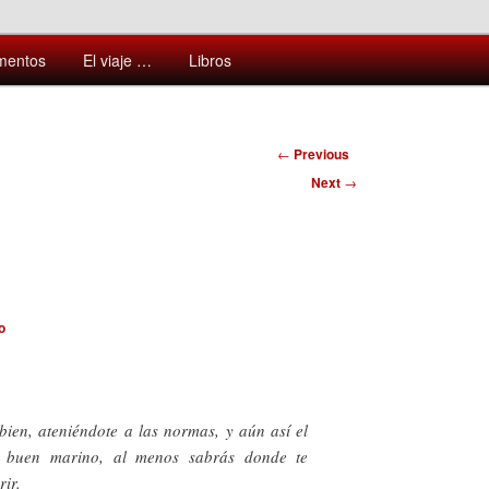
ntes y sorprendentes del mundo que nos rodea
mentos
El viaje …
Libros
Post
←
Previous
navigation
Next
→
o
ien, ateniéndote a las normas, y aún así el
 buen marino, al menos sabrás donde te
ir.