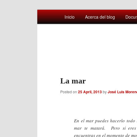
Main
Comentarios sobre aspectos interesa
Inicio
Acerca del blog
Docu
Skip
Skip
menu
Afán por saber
to
to
primary
secondary
content
content
La mar
Posted on
25 April, 2013
by
José Luis Moren
En el mar puedes hacerlo todo b
mar te matará. Pero si eres
encuentras en el momento de mor