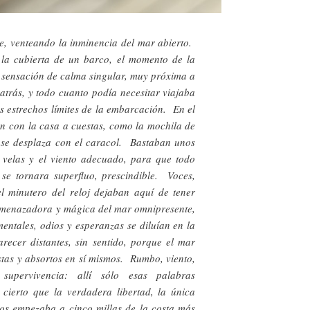
te, venteando la inminencia del mar abierto.
 la cubierta de un barco, el momento de la
 sensación de calma singular, muy próxima a
atrás, y todo cuanto podía necesitar viajaba
os estrechos límites de la embarcación. En el
n con la casa a cuestas, como la mochila de
 se desplaza con el caracol. Bastaban unos
s velas y el viento adecuado, para que todo
 se tornara superfluo, prescindible. Voces,
del minutero del reloj dejaban aquí de tener
 amenazadora y mágica del mar omnipresente,
mentales, odios y esperanzas se diluían en la
recer distantes, sin sentido, porque el mar
stas y absortos en sí mismos. Rumbo, viento,
, supervivencia: allí sólo esas palabras
cierto que la verdadera libertad, la única
ios empezaba a cinco millas de la costa más