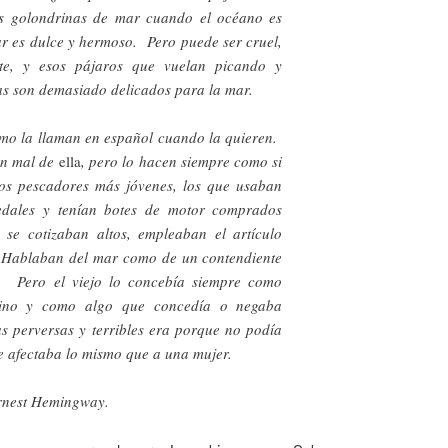
as golondrinas de mar cuando el océano es
r es dulce y hermoso. Pero puede ser cruel,
nte, y esos pájaros que vuelan picando y
las son demasiado delicados para la mar.
omo la llaman en español cuando la quieren.
an mal de
ella
, pero lo hacen siempre como si
os pescadores más jóvenes, los que usaban
edales y tenían botes de motor comprados
 se cotizaban altos, empleaban el artículo
 Hablaban del mar como de un contendiente
. Pero el viejo lo concebía siempre como
enino y como algo que concedía o negaba
as perversas y terribles era porque no podía
e afectaba lo mismo que a una mujer.
st Hemingway.