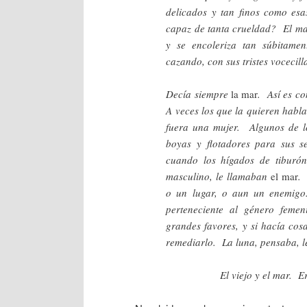
delicados y tan finos como es
capaz de tanta crueldad? El ma
y se encoleriza tan súbitame
cazando, con sus tristes vocecil
Decía siempre
la mar
. Así es c
A veces los que la quieren habl
fuera una mujer. Algunos de l
boyas y flotadores para sus s
cuando los hígados de tiburón
masculino, le llamaban
el mar
.
o un lugar, o aun un enemigo
perteneciente al género fem
grandes favores, y si hacía cos
remediarlo. La luna, pensaba, l
El viejo y el mar. Erne