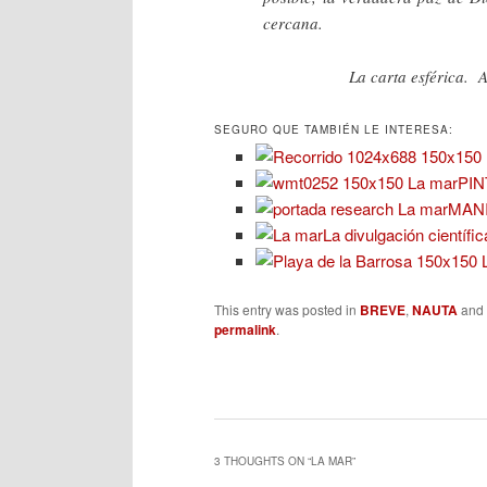
cercana.
La carta esférica. Artur
SEGURO QUE TAMBIÉN LE INTERESA:
PI
MAN
La divulgación científ
This entry was posted in
BREVE
,
NAUTA
and
permalink
.
3 THOUGHTS ON “
LA MAR
”