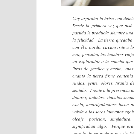
Coy aspiraba la brisa con delei
Desde la primera vez que pisó
partida le producía siempre una
la felicidad. La tierra quedaba 
con él a bordo, circunscrito a l
mar, pensaba, los hombres viaja
un explorador o la concha que
litros de gasóleo y aceite, una
cuanto la tierra firme contenía
ruidos, gente, olores, tiranía 
sentido. Frente a la presencia
dolores, anhelos, vínculos senti
estela, amortiguándose hasta pa
volvía a los seres humanos egoí
oleaje, posición, singladura
significaban algo. Porque era 
posible, la verdadera paz de D