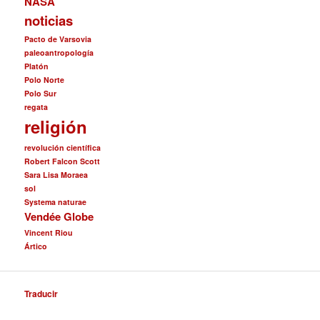
NASA
noticias
Pacto de Varsovia
paleoantropología
Platón
Polo Norte
Polo Sur
regata
religión
revolución científica
Robert Falcon Scott
Sara Lisa Moraea
sol
Systema naturae
Vendée Globe
Vincent Riou
Ártico
Traducir