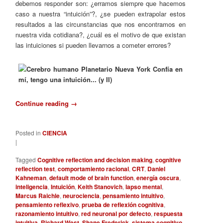
debemos responder son: ¿erramos siempre que hacemos
caso a nuestra “intuición”?, ¿se pueden extrapolar estos
resultados a las circunstancias que nos encontramos en
nuestra vida cotidiana?, ¿cuál es el motivo de que existan
las intuiciones si pueden llevarnos a cometer errores?
Continue reading
→
Posted in
CIENCIA
|
Tagged
Cognitive reflection and decision making
,
cognitive
reflection test
,
comportamiento racional
,
CRT
,
Daniel
Kahneman
,
default mode of brain function
,
energía oscura
,
inteligencia
,
Intuición
,
Keith Stanovich
,
lapso mental
,
Marcus Raichle
,
neurociencia
,
pensamiento intuitivo
,
pensamiento reflexivo
,
prueba de reflexión cognitiva
,
razonamiento intuitivo
,
red neuronal por defecto
,
respuesta
intuitiva
,
Richard West
,
Shane Frederick
,
sistema cognitivo