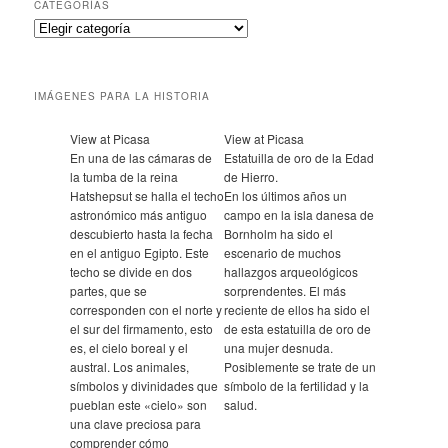
CATEGORÍAS
IMÁGENES PARA LA HISTORIA
View at Picasa
View at Picasa
En una de las cámaras de
Estatuilla de oro de la Edad
la tumba de la reina
de Hierro.
Hatshepsut se halla el techo
En los últimos años un
astronómico más antiguo
campo en la isla danesa de
descubierto hasta la fecha
Bornholm ha sido el
en el antiguo Egipto. Este
escenario de muchos
techo se divide en dos
hallazgos arqueológicos
partes, que se
sorprendentes. El más
corresponden con el norte y
reciente de ellos ha sido el
el sur del firmamento, esto
de esta estatuilla de oro de
es, el cielo boreal y el
una mujer desnuda.
austral. Los animales,
Posiblemente se trate de un
símbolos y divinidades que
símbolo de la fertilidad y la
pueblan este «cielo» son
salud.
una clave preciosa para
comprender cómo