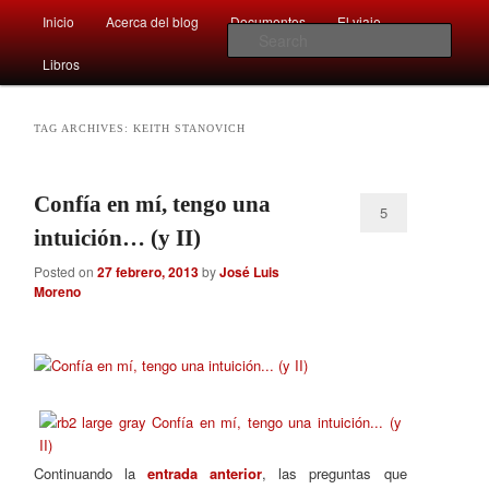
Main
Comentarios sobre aspectos interesantes y sorprendentes del mundo que
Inicio
Acerca del blog
Documentos
El viaje …
Skip
Skip
nos rodea
menu
Sear
Libros
to
to
Afán por saber
primary
secondary
TAG ARCHIVES:
KEITH STANOVICH
content
content
Confía en mí, tengo una
5
intuición… (y II)
Posted on
27 febrero, 2013
by
José Luis
Moreno
Continuando la
entrada anterior
, las preguntas que