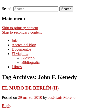
Search
Comentarios sobre aspectos interesantes y
Afán por saber
Main menu
Skip to primary content
Skip to secondary content
Inicio
Acerca del blog
Documentos
El viaje …
Glosario
Bibliografía
Libros
Tag Archives:
John F. Kenedy
EL MURO DE BERLÍN (II)
Posted on
29 marzo, 2010
by
José Luis Moreno
Reply