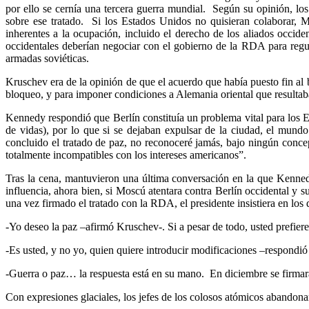
por ello se cernía una tercera guerra mundial. Según su opinión, los 
sobre ese tratado. Si los Estados Unidos no quisieran colaborar, 
inherentes a la ocupación, incluido el derecho de los aliados occide
occidentales deberían negociar con el gobierno de la RDA para regul
armadas soviéticas.
Kruschev era de la opinión de que el acuerdo que había puesto fin al 
bloqueo, y para imponer condiciones a Alemania oriental que resulta
Kennedy respondió que Berlín constituía un problema vital para los E
de vidas), por lo que si se dejaban expulsar de la ciudad, el mundo
concluido el tratado de paz, no reconoceré jamás, bajo ningún conc
totalmente incompatibles con los intereses americanos”.
Tras la cena, mantuvieron una última conversación en la que Kenned
influencia, ahora bien, si Moscú atentara contra Berlín occidental y 
una vez firmado el tratado con la RDA, el presidente insistiera en los 
-Yo deseo la paz –afirmó Kruschev-. Si a pesar de todo, usted prefiere
-Es usted, y no yo, quien quiere introducir modificaciones –respondi
-Guerra o paz… la respuesta está en su mano. En diciembre se firmar
Con expresiones glaciales, los jefes de los colosos atómicos abandon