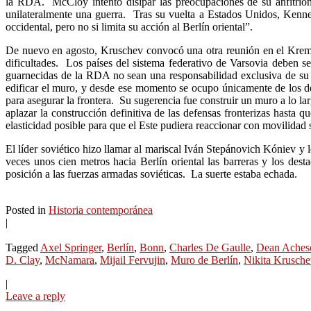
la RDA. McCloy intentó disipar las preocupaciones de su anfitrió
unilateralmente una guerra. Tras su vuelta a Estados Unidos, Kenn
occidental, pero no si limita su acción al Berlín oriental”.
De nuevo en agosto, Kruschev convocó una otra reunión en el Kreml
dificultades. Los países del sistema federativo de Varsovia deben s
guarnecidas de la RDA no sean una responsabilidad exclusiva de su 
edificar el muro, y desde ese momento se ocupo únicamente de los de
para asegurar la frontera. Su sugerencia fue construir un muro a lo la
aplazar la construcción definitiva de las defensas fronterizas hasta
elasticidad posible para que el Este pudiera reaccionar con movilidad 
El líder soviético hizo llamar al mariscal Iván Stepánovich Kóniev y 
veces unos cien metros hacia Berlín oriental las barreras y los dest
posición a las fuerzas armadas soviéticas. La suerte estaba echada.
Posted in
Historia contemporánea
|
Tagged
Axel Springer
,
Berlín
,
Bonn
,
Charles De Gaulle
,
Dean Aches
D. Clay
,
McNamara
,
Mijail Fervujin
,
Muro de Berlín
,
Nikita Krusche
|
Leave a reply