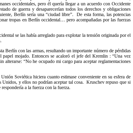
lemanes occidentales, pero él quería llegar a un acuerdo con Occidente
stado de guerra y desaparecerían todos los derechos y obligaciones
uiente, Berlín sería una “ciudad libre”. De esta forma, las potencias
cionar tropas en Berlín occidental… pero acompañadas por las fuerzas
ental se las había arreglado para explotar la tensión originada por el
.
sta Berlín con las armas, resultando un importante número de pérdidas
del papel mojado.
Entonces se acaloró el jefe del Kremlin : “Una vez
in alterarse: “No he ocupado mi cargo para aceptar reglamentaciones
Unión Soviética hiciera cuanto estimase conveniente en su esfera de
os Unidos, y ellos no podrían aceptar tal cosa. Kruschev repuso que si
 respondería a la fuerza con la fuerza.