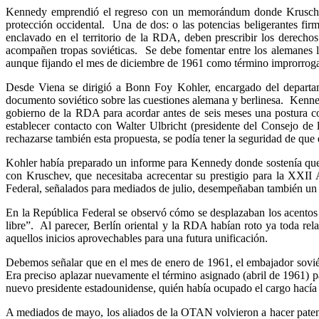
Kennedy emprendió el regreso con un memorándum donde Kruschev hab
protección occidental. Una de dos: o las potencias beligerantes fi
enclavado en el territorio de la RDA, deben prescribir los derecho
acompañen tropas soviéticas. Se debe fomentar entre los alemanes la
aunque fijando el mes de diciembre de 1961 como término improrroga
Desde Viena se dirigió a Bonn Foy Kohler, encargado del departam
documento soviético sobre las cuestiones alemana y berlinesa. Kennedy
gobierno de la RDA para acordar antes de seis meses una postura c
establecer contacto con Walter Ulbricht (presidente del Consejo de
rechazarse también esta propuesta, se podía tener la seguridad de que
Kohler había preparado un informe para Kennedy donde sostenía que lo
con Kruschev, que necesitaba acrecentar su prestigio para la XXII
Federal, señalados para mediados de julio, desempeñaban también un d
En la República Federal se observó cómo se desplazaban los acentos
libre”. Al parecer, Berlín oriental y la RDA habían roto ya toda rel
aquellos inicios aprovechables para una futura unificación.
Debemos señalar que en el mes de enero de 1961, el embajador soviéti
Era preciso aplazar nuevamente el término asignado (abril de 1961) pa
nuevo presidente estadounidense, quién había ocupado el cargo hací
A mediados de mayo, los aliados de la OTAN volvieron a hacer patente