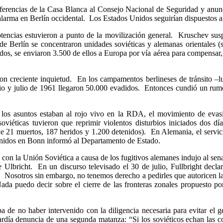
ferencias de la Casa Blanca al Consejo Nacional de Seguridad y anunció
de alarma en Berlín occidental. Los Estados Unidos seguirían dispuestos
otencias estuvieron a punto de la movilización general. Kruschev susp
r de Berlín se concentraron unidades soviéticas y alemanas orientale
ados, se enviaron 3.500 de ellos a Europa por vía aérea para compensar,
con creciente inquietud. En los campamentos berlineses de tránsito –
nio y julio de 1961 llegaron 50.000 evadidos. Entonces cundió un rumo
s asuntos estaban al rojo vivo en la RDA, el movimiento de evasi
oviéticas tuvieron que reprimir violentos disturbios iniciados dos 
e 21 muertos, 187 heridos y 1.200 detenidos). En Alemania, el servici
 Unidos en Bonn informó al Departamento de Estado.
on la Unión Soviética a causa de los fugitivos alemanes indujo al sena
Ulbricht. En un discurso televisado el 30 de julio, Fullbright decl
o. Nosotros sin embargo, no tenemos derecho a pedirles que autoricen la 
Nada puedo decir sobre el cierre de las fronteras zonales propuesto p
e no haber intervenido con la diligencia necesaria para evitar el ge
tardía denuncia de una segunda matanza: “Si los soviéticos echan las