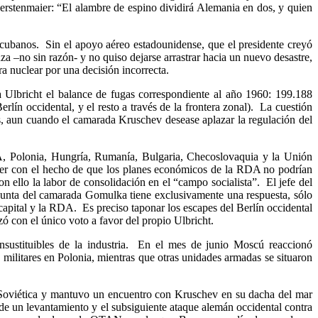
erstenmaier: “El alambre de espino dividirá Alemania en dos, y quien
 cubanos. Sin el apoyo aéreo estadounidense, que el presidente creyó
 –no sin razón- y no quiso dejarse arrastrar hacia un nuevo desastre,
a nuclear por una decisión incorrecta.
a Ulbricht el balance de fugas correspondiente al año 1960: 199.188
rlín occidental, y el resto a través de la frontera zonal). La cuestión
s, aun cuando el camarada Kruschev desease aplazar la regulación del
A, Polonia, Hungría, Rumanía, Bulgaria, Checoslovaquia y la Unión
e ver con el hecho de que los planes económicos de la RDA no podrían
on ello la labor de consolidación en el “campo socialista”. El jefe del
unta del camarada Gomulka tiene exclusivamente una respuesta, sólo
apital y la RDA. Es preciso taponar los escapes del Berlín occidental
zó con el único voto a favor del propio Ulbricht.
nsustituibles de la industria. En el mes de junio Moscú reaccionó
militares en Polonia, mientras que otras unidades armadas se situaron
 Soviética y mantuvo un encuentro con Kruschev en su dacha del mar
e un levantamiento y el subsiguiente ataque alemán occidental contra