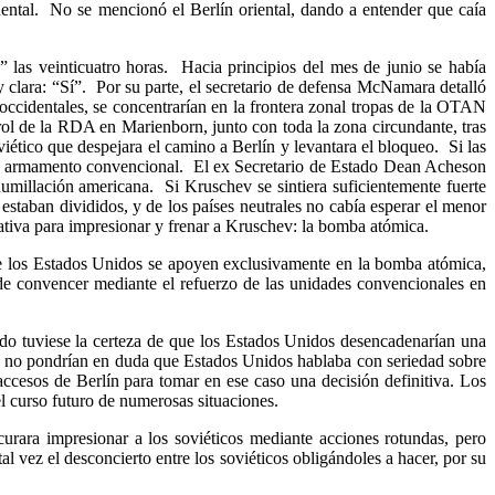
cidental. No se mencionó el Berlín oriental, dando a entender que caía
 las veinticuatro horas. Hacia principios del mes de junio se había
y clara: “Sí”. Por su parte, el secretario de defensa McNamara detalló
 occidentales, se concentrarían en la frontera zonal tropas de la OTAN
rol de la RDA en Marienborn, junto con toda la zona circundante, tras
iético que despejara el camino a Berlín y levantara el bloqueo. Si las
te en armamento convencional. El ex Secretario de Estado Dean Acheson
humillación americana. Si Kruschev se sintiera suficientemente fuerte
estaban divididos, y de los países neutrales no cabía esperar el menor
nativa para impresionar y frenar a Kruschev: la bomba atómica.
ue los Estados Unidos se apoyen exclusivamente en la bomba atómica,
de convencer mediante el refuerzo de las unidades convencionales en
o tuviese la certeza de que los Estados Unidos desencadenarían una
cos no pondrían en duda que Estados Unidos hablaba con seriedad sobre
ccesos de Berlín para tomar en ese caso una decisión definitiva.
Los
l curso futuro de numerosas situaciones.
ara impresionar a los soviéticos mediante acciones rotundas, pero
al vez el desconcierto entre los soviéticos obligándoles a hacer, por su