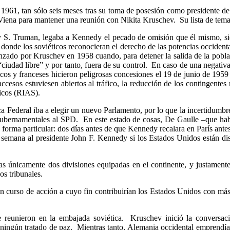
 1961, tan sólo seis meses tras su toma de posesión como presidente de 
Viena para mantener una reunión con Nikita Kruschev. Su lista de temas 
 S. Truman, legaba a Kennedy el pecado de omisión que él mismo, sie
donde los soviéticos reconocieran el derecho de las potencias occident
nzado por Kruschev en 1958 cuando, para detener la salida de la poblac
 “ciudad libre” y por tanto, fuera de su control. En caso de una negativ
cos y franceses hicieron peligrosas concesiones el 19 de junio de 1959 
ccesos estuviesen abiertos al tráfico, la reducción de los contingentes 
ticos (RIAS).
Federal iba a elegir un nuevo Parlamento, por lo que la incertidumbre r
as gubernamentales al SPD. En este estado de cosas, De Gaulle –que hab
forma particular: dos días antes de que Kennedy recalara en París antes
sta semana al presidente John F. Kennedy si los Estados Unidos están d
s únicamente dos divisiones equipadas en el continente, y justamente 
os tribunales.
n curso de acción a cuyo fin contribuirían los Estados Unidos con más
se reunieron en la embajada soviética. Kruschev inició la conversac
ía ningún tratado de paz. Mientras tanto, Alemania occidental empren