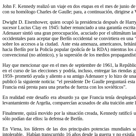
John F. Kennedy realizó un viaje en dos etapas en el mes de junio de
con su homólogo Charles de Gaulle; para, a continuación, dirigirse a 
Dwight D. Eisenhower, quien ocupó la presidencia después de Harry
sucesor Lucius Clay en 1945: haber renunciado a una garantía escrita 
Adenauer sintió una gran preocupación, acuciado por el ultimátum la
occidentales para aceptar que Berlín occidental se convirtiera en una
sobre los accesos a la ciudad. Ante esta amenaza, americanos, británi
hacia Berlín por la Policía popular (policía de la RDA) mientras los a
convencional (no atómico), y la supresión de los medios propagandís
Hay que mencionar que en el mes de septiembre de 1961, la República 
en el curso de las elecciones y podría, incluso, entregar las riend
1959- prometió ayuda y aliento a su amigo Adenauer y lo hizo de una 
publicó la siguiente noticia: “el presidente De Gaulle preguntará e
Francia está presta para una prueba de fuerza con los soviéticos”.
En realidad este desafío era absurdo ya que Francia tenía desplegada
levantamiento de Argelia, comparecían acusados de alta traición ante l
Finalmente, quizá movido por la situación creada, Kennedy ratificó u
sólo podían dar ellos: la defensa de Berlín.
En Viena, los líderes de las dos principales potencias mundiales 
intolerable. Habían transcurrido 16 años desde la guerra y no exist