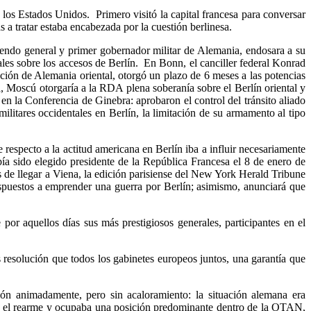
los Estados Unidos. Primero visitó la capital francesa para conversar
a tratar estaba encabezada por la cuestión berlinesa.
ndo general y primer gobernador militar de Alemania, endosara a su
ales sobre los accesos de Berlín. E
n Bonn, el canciller federal Konrad
ión de Alemania oriental, otorgó un plazo de 6 meses a las potencias
a, Moscú otorgaría a la RDA plena soberanía sobre el Berlín oriental y
en la Conferencia de Ginebra: aprobaron el control del tránsito aliado
militares occidentales en Berlín, la limitación de su armamento al tipo
especto a la actitud americana en Berlín iba a influir necesariamente
ía sido elegido presidente de la República Francesa el 8 de enero de
 de llegar a Viena, la edición parisiense del New York Herald Tribune
ispuestos a emprender una guerra por Berlín; asimismo, anunciará que
por aquellos días sus más prestigiosos generales, participantes en el
 resolución que todos los gabinetes europeos juntos, una garantía que
ión animadamente, pero sin acaloramiento: la situación alemana era
día el rearme y ocupaba una posición predominante dentro de la OTAN,