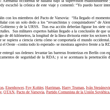
n: Alemania occidental se hallaba bajo la supervisión estadounide
edy escuchó la crónica de este viaje y comentó: “Yo puedo hacer inte
in con los miembros del Pacto de Varsovia: “Ha llegado el momento de
eñalar con un solo dedo a los “revanchistas y conquistadores” de Ale
Gobierno y de la URSS. Tras esa acción deberían figurar los siete co
talles. Sus militares expertos habían llegado a la conclusión de que u
rgo de 46 kilómetros, la longitud de la línea divisoria entre los sector
 que se supiera a ciencia cierta cómo se comportaría el mundo occiden
si el Oeste –contra todo lo esperado- se mostrara agresivo frente a la 
le entregó sus órdenes: levantar las barreras fronterizas en Berlín con
acamentos de seguridad de la RDA; y si se acentuara la penetración de
on
,
Eisenhower
,
Foy Kohler
,
Harriman
,
Harry Truman
,
Iván Stepánovi
v
,
OTAN
,
Pacto de Varsovia
,
Partido Comunista de la Unión Soviética