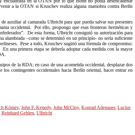
nse y encuadrada en la OTAN por lo que Bonn no podía desencadenar
rvenir a la OTAN si Kruschev realiza alguna maniobra contra Berlín
 auxiliar al camarada Ulbricht para que pueda salvar sus presentes
mania occidental. Por ello, propongo que esas fronteras herméticas y
nfederados”. De esta forma, Ulbricht consiguió su autorización para
na alambrada –como se determinó en un principio- no sería suficiente
es berlineses. Pese a todo, Kruschev sugirió una fórmula de compromiso:
tal. En una primera etapa se debería adoptar cada medida con la mayor
RDA.
 equipos de la RDA; en caso de una acometida occidental, desplazar dos
 los contingentes occidentales hacia Berlín oriental, hacer entrar en
ch Kóniev
,
John F. Kenedy
,
John McCloy
,
Konrad Adenauer
,
Lucius
,
Reinhard Gehlen
,
Ulbricht