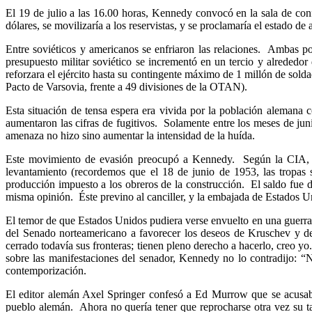
El 19 de julio a las 16.00 horas, Kennedy convocó en la sala de con
dólares, se movilizaría a los reservistas, y se proclamaría el estado 
Entre soviéticos y americanos se enfriaron las relaciones. Ambas p
presupuesto militar soviético se incrementó en un tercio y alrededo
reforzara el ejército hasta su contingente máximo de 1 millón de sold
Pacto de Varsovia, frente a 49 divisiones de la OTAN).
Esta situación de tensa espera era vivida por la población alemana 
aumentaron las cifras de fugitivos. Solamente entre los meses de ju
amenaza no hizo sino aumentar la intensidad de la huída.
Este movimiento de evasión preocupó a Kennedy. Según la CIA, lo
levantamiento (recordemos que el 18 de junio de 1953, las tropas s
producción impuesto a los obreros de la construcción. El saldo fue d
misma opinión. Éste previno al canciller, y la embajada de Estados
El temor de que Estados Unidos pudiera verse envuelto en una guerra c
del Senado norteamericano a favorecer los deseos de Kruschev y de 
cerrado todavía sus fronteras; tienen pleno derecho a hacerlo, creo y
sobre las manifestaciones del senador, Kennedy no lo contradijo: “
contemporización.
El editor alemán Axel Springer confesó a Ed Murrow que se acusaba d
pueblo alemán. Ahora no quería tener que reprocharse otra vez su 