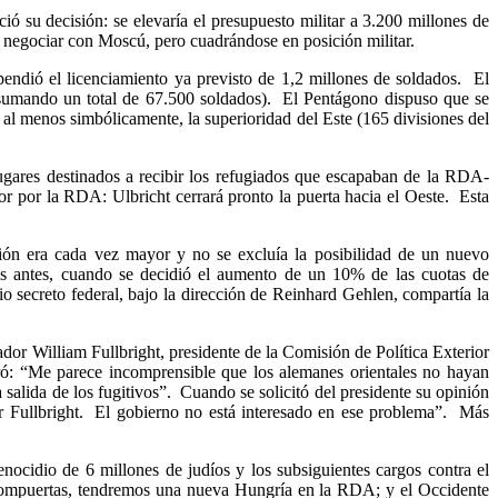
 su decisión: se elevaría el presupuesto militar a 3.200 millones de
 a negociar con Moscú, pero cuadrándose en posición militar.
endió el licenciamiento ya previsto de 1,2 millones de soldados. El
s (sumando un total de 67.500 soldados). El Pentágono dispuso que se
 al menos simbólicamente, la superioridad del Este (165 divisiones del
lugares destinados a recibir los refugiados que escapaban de la RDA-
r por la RDA: Ulbricht cerrará pronto la puerta hacia el Oeste. Esta
ón era cada vez mayor y no se excluía la posibilidad de un nuevo
días antes, cuando se decidió el aumento de un 10% de las cuotas de
o secreto federal, bajo la dirección de Reinhard Gehlen, compartía la
dor William Fullbright, presidente de la Comisión de Política Exterior
aró: “Me parece incomprensible que los alemanes orientales no hayan
salida de los fugitivos”. Cuando se solicitó del presidente su opinión
or Fullbright. El gobierno no está interesado en ese problema”. Más
nocidio de 6 millones de judíos y los subsiguientes cargos contra el
 compuertas, tendremos una nueva Hungría en la RDA; y el Occidente