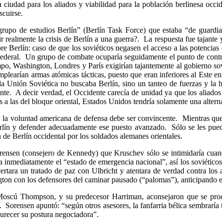
 la ciudad para los aliados y viabilidad para la población berlinesa oc
scuirse.
upo de estudios Berlín” (Berlín Task Force) que estaba “de guardia”
realmente la crisis de Berlín a una guerra?. La respuesta fue tajante 
re Berlín: caso de que los soviéticos negasen el acceso a las potencias
a Federal. Un grupo de combate ocuparía seguidamente el punto de cont
po, Washington, Londres y París exigirían tajantemente al gobierno sov
os emplearían armas atómicas tácticas, puesto que eran inferiores al Es
 la Unión Soviética no buscaba Berlín, sino un tanteo de fuerzas y la 
te. A decir verdad, el Occidente carecía de unidad ya que los aliados 
s a las del bloque oriental, Estados Unidos tendría solamente una alter
s: la voluntad americana de defensa debe ser convincente. Mientras q
 Berlín y defender adecuadamente ese puesto avanzado. Sólo se les pue
 de Berlín occidental por los soldados alemanes orientales.
rensen (consejero de Kennedy) que Kruschev sólo se intimidaría cuand
ra inmediatamente el “estado de emergencia nacional”, así los soviéti
tara un tratado de paz con Ulbricht y atentara de verdad contra los a
ngton con los defensores del caminar pausado (“palomas”), anticipando e
Moscú Thompson, y su predecesor Harriman, aconsejaron que se procur
 Sorensen apuntó: “según otros asesores, la fanfarria bélica sembraría t
durecer su postura negociadora”.