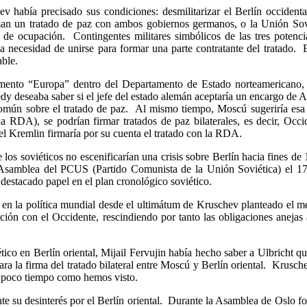
ía precisado sus condiciones: desmilitarizar el Berlín occidental p
rman un tratado de paz con ambos gobiernos germanos, o la Unión Sov
s de ocupación. Contingentes militares simbólicos de las tres potenci
 necesidad de unirse para formar una parte contratante del tratado. 
ble.
ento “Europa” dentro del Departamento de Estado norteamericano, pa
 deseaba saber si el jefe del estado alemán aceptaría un encargo de Am
omún sobre el tratado de paz. Al mismo tiempo, Moscú sugeriría esa c
 la RDA), se podrían firmar tratados de paz bilaterales, es decir, Oc
 el Kremlin firmaría por su cuenta el tratado con la RDA.
s soviéticos no escenificarían una crisis sobre Berlín hacia fines de 
 Asamblea del PCUS (Partido Comunista de la Unión Soviética) el 17 
estacado papel en el plan cronológico soviético.
 en la política mundial desde el ultimátum de Kruschev planteado el m
ación con el Occidente, rescindiendo por tanto las obligaciones aneja
co en Berlín oriental, Mijail Fervujin había hecho saber a Ulbricht qu
ra la firma del tratado bilateral entre Moscú y Berlín oriental. Krusc
a poco tiempo como hemos visto.
 su desinterés por el Berlín oriental. Durante la Asamblea de Oslo for