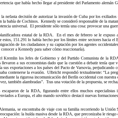
vertencia que había hecho llegar al presidente del Parlamento alemán G
la nefasta decisión de autorizar la invasión de Cuba por los exiliados
n la bahía de Cochinos. Kennedy se consideró responsable de la matanza
encia universal. El presidente sólo temía una cosa: provocar una guerr
 planificadora estatal de la RDA. En el mes de febrero se le expuso 
stos, 151.291 lo había hecho por los límites entre sectores hacia el Be
migración de los ciudadanos y su captación por los agentes occidentale
r conocer a Kennedy para saber cómo reaccionaría).
 el Kremlin los Jefes de Gobierno y del Partido Comunista de la RD
tes llevaron a sus economistas dado que la cuestión a debatir tenía qu
aría sus exportaciones a los países del Pacto de Varsovia, perjudicando c
ba contenerse la evasión. Ulbricht respondió textualmente: “La preg
mediante la rigurosa incomunicación del Berlín occidental con nuestra c
l vez, también alambradas”. Tras una votación de la propuesta, se recha
escaparon de la RDA, figurando entre ellos muchos especialistas i
 enviados a Europa, el alto mando soviético destacó nuevas formaciones 
Alemania, se encontraba de viaje con su familia recorriendo la Unión
reocupación: la huída masiva desde la RDA, que preconizaba le riesgo d