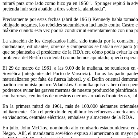
mirará para otro lado como hizo ya en 1956”. Springer repitió la ad
pretenda huir será abatido a tiros sobre la alambrada”.
Precisamente por estas fechas (abril de 1961) Kennedy había tomado 
obligado negarles, los rebeldes sucumbieron luchando contra Castro e
máxime cuando esta vez podría conducir al enfrentamiento con una pot
La situación de los desplazados había sido tratada por la comisión
ciudadanos, estudiantes, obreros y campesinos se habían escapado (de e
que se planteaba el presidente de la RDA era cómo podía evitar la e
problema del Berlín occidental (como hemos apuntado, quería espera
El 29 de marzo de 1961, a las 9.00 de la mañana, se reunieron en
Soviética (integrantes del Pacto de Varsovia). Todos los participan
materializarse por falta de fuerza laboral, y el Berlín oriental demor
partido comunista polaco Wladislaw Gomulka quiso saber cómo pensa
podremos evitar las graves mermas de nuestra producción planificada 
con barreras, centinelas de nuestros cuerpos armados fronterizos y, ta
En la primera mitad de 1961, más de 100.000 alemanes orientales 
militarmente. Con el pretexto de equilibrar los refuerzos americanos
en viaductos, centrales eléctricas, embalses y almacenes de la RDA.
En julio, John McCloy, nombrado alto comisario estadounidense en 
Negro. Allí, el mandatario soviético expuso al americano su mayor p