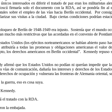
únicos interesados en diferir el tratado de paz eran los militaristas a
Moscú firmaría solo el documento con la RDA, así se pondría fin al e
ntales sobre el empleo de las vías hacia Berlín occidental. Por consig
arizar sus visitas a la ciudad. Bajo ciertas condiciones podrían esta
bloqueo de Berlín de 1948-1949 era injusto. Sostenía que el mundo occid
ban mucho más restrictivas que las acordadas en el convenio de Postdam
stados Unidos (los ejércitos norteamericanos se habían abierto paso ha
 atribuiría a todas las promesas y obligaciones americanas el valor 
epto, los derechos americanos en Berlín occidental”. Kennedy repuso s
y afirmó que los Estados Unidos no podían ni querían impedir que la 
sus vías de comunicación, dañaría los intereses y derechos de los Estad
derechos de ocupación y vulnerara las fronteras de Alemania oriental, se
 la guerra, eso es cosa suya.
ó Kennedy.
á el tratado con la RDA.
aron la embajada.