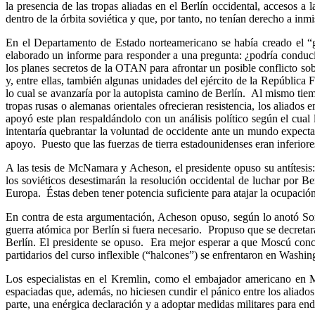
la presencia de las tropas aliadas en el Berlín occidental, accesos a
dentro de la órbita soviética y que, por tanto, no tenían derecho a inmi
En el Departamento de Estado norteamericano se había creado el “gr
elaborado un informe para responder a una pregunta: ¿podría conducir 
los planes secretos de la OTAN para afrontar un posible conflicto sob
y, entre ellas, también algunas unidades del ejército de la Repúblic
lo cual se avanzaría por la autopista camino de Berlín. Al mismo tiem
tropas rusas o alemanas orientales ofrecieran resistencia, los aliad
apoyó este plan respaldándolo con un análisis político según el cual
intentaría quebrantar la voluntad de occidente ante un mundo expectan
apoyo. Puesto que las fuerzas de tierra estadounidenses eran inferiore
A las tesis de McNamara y Acheson, el presidente opuso su antítesi
los soviéticos desestimarán la resolución occidental de luchar por
Europa. Éstas deben tener potencia suficiente para atajar la ocupación
En contra de esta argumentación, Acheson opuso, según lo anotó So
guerra atómica por Berlín si fuera necesario. Propuso que se decreta
Berlín.
El presidente se opuso. Era mejor esperar a que Moscú concer
partidarios del curso inflexible (“halcones”) se enfrentaron en Washi
Los especialistas en el Kremlin, como el embajador americano en 
espaciadas que, además, no hiciesen cundir el pánico entre los aliados.
parte, una enérgica declaración y a adoptar medidas militares para en