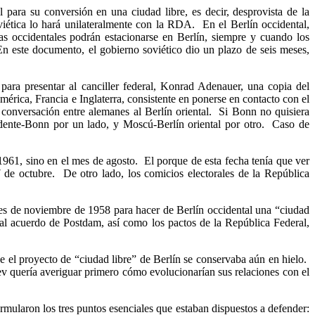
ara su conversión en una ciudad libre, es decir, desprovista de la
iética lo hará unilateralmente con la RDA. En el Berlín occidental,
as occidentales podrán estacionarse en Berlín, siempre y cuando los
En este documento, el gobierno soviético dio un plazo de seis meses,
ra presentar al canciller federal, Konrad Adenauer, una copia del
érica, Francia e Inglaterra, consistente en ponerse en contacto con el
onversación entre alemanes al Berlín oriental. Si Bonn no quisiera
cidente-Bonn por un lado, y Moscú-Berlín oriental por otro. Caso de
1961, sino en el mes de agosto. El porque de esta fecha tenía que ver
de octubre. De otro lado, los comicios electorales de la República
es de noviembre de 1958 para hacer de Berlín occidental una “ciudad
s al acuerdo de Postdam, así como los pactos de la República Federal,
e el proyecto de “ciudad libre” de Berlín se conservaba aún en hielo.
hev quería averiguar primero cómo evolucionarían sus relaciones con el
mularon los tres puntos esenciales que estaban dispuestos a defender: