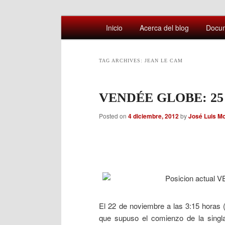
Main
Comentarios sobre aspectos interesa
Inicio
Acerca del blog
Docu
Skip
Skip
menu
Afán por saber
to
to
TAG ARCHIVES:
JEAN LE CAM
primary
secondary
VENDÉE GLOBE: 2
content
content
Posted on
4 diciembre, 2012
by
José Luis M
El 22 de noviembre a las 3:15 horas 
que supuso el comienzo de la singla