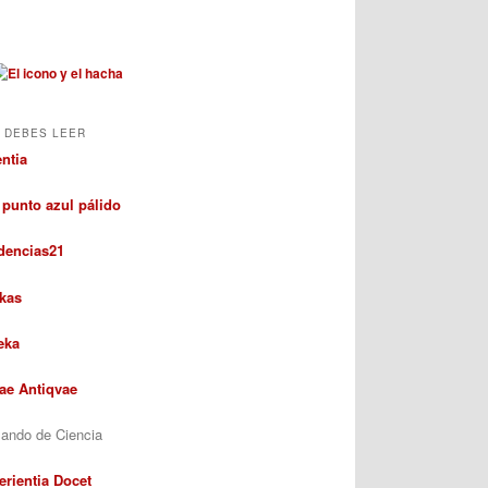
 DEBES LEER
entia
 punto azul pálido
dencias21
kas
eka
rae Antiqvae
ando de Ciencia
erientia Docet