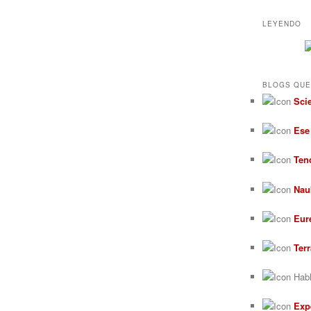
LEYENDO
BLOGS QUE
Sci
Ese
Ten
Nau
Eur
Ter
Habl
Exp