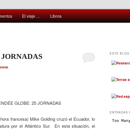
ntes y sorprendentes del mundo que nos rodea
mentos
El viaje …
Libros
ESTE BLOG 
5 JORNADAS
oreno
ENTRADAS 
(hora francesa) Mike Golding cruzó el Ecuador, lo
dura por el Atlántico Sur. En esta situación, el