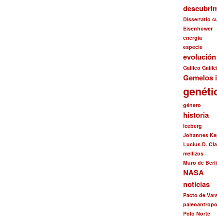
descubrim
Dissertatio 
Eisenhower
energía
especie
evolució
Galileo Galile
Gemelos i
genéti
género
historia
Iceberg
Johannes Ke
Lucius D. Cl
mellizos
Muro de Berl
NASA
noticias
Pacto de Var
paleoantropo
Polo Norte