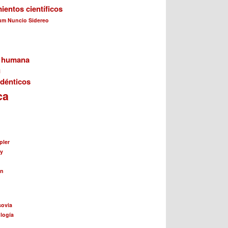
ientos científicos
cum Nuncio Sidereo
n humana
i
dénticos
ca
pler
ay
ín
sovia
logía