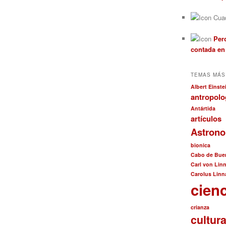
Cuad
Pero
contada en
TEMAS MÁS
Albert Einste
antropolo
Antártida
artículos
Astron
bionica
Cabo de Bue
Carl von Lin
Carolus Linn
cien
crianza
cultur