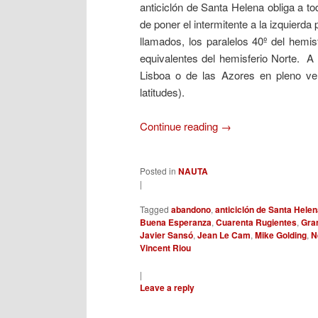
anticiclón de Santa Helena obliga a to
de poner el intermitente a la izquierd
llamados, los paralelos 40º del hemis
equivalentes del hemisferio Norte. A 
Lisboa o de las Azores en pleno ve
latitudes).
Continue reading
→
Posted in
NAUTA
|
Tagged
abandono
,
anticiclón de Santa Hele
Buena Esperanza
,
Cuarenta Rugientes
,
Gra
Javier Sansó
,
Jean Le Cam
,
Mike Golding
,
N
Vincent Riou
|
Leave a reply