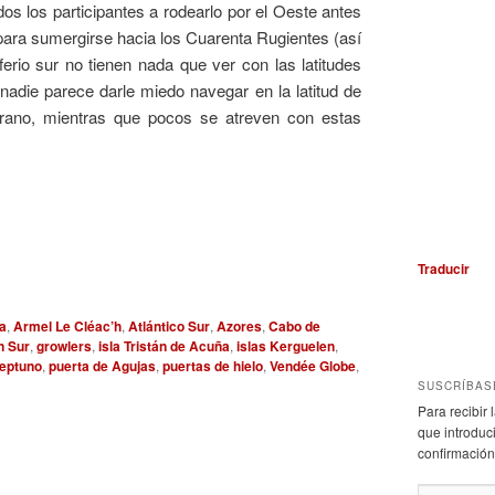
dos los participantes a rodearlo por el Oeste antes
a para sumergirse hacia los Cuarenta Rugientes (así
ferio sur no tienen nada que ver con las latitudes
nadie parece darle miedo navegar en la latitud de
rano, mientras que pocos se atreven con estas
Traducir
na
,
Armel Le Cléac’h
,
Atlántico Sur
,
Azores
,
Cabo de
n Sur
,
growlers
,
isla Tristán de Acuña
,
islas Kerguelen
,
eptuno
,
puerta de Agujas
,
puertas de hielo
,
Vendée Globe
,
SUSCRÍBAS
Para recibir
que introduci
confirmación