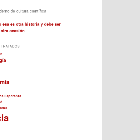
erno de cultura científica
 esa es otra historia y debe ser
 otra ocasión
 TRATADOS
in
gía
omía
na Esperanza
né
aeus
cia
a