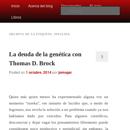
Main
Comentarios sobre aspectos interesantes y sorprendentes del mundo que
Inicio
Acerca del blog
Documentos
El viaje …
Skip
Skip
nos rodea
menu
Sear
Libros
to
to
Afán por saber
primary
secondary
ARCHIVO DE LA ETIQUETA:
INSULINA
content
content
La deuda de la genética con
3
Thomas D. Brock
Posted on
1 octubre, 2014
por
jomogar
Quien más quien menos ha experimentado alguna vez un
momento “eureka”, ese instante de lucidez que, a modo de
fogonazo, nos revela la solución a un problema cuando ya nos
habíamos dado por vencidos. Para algunos científicos,
desconectar y dejar vagar los pensamientos libremente puede
considerarse poco productivo y perjudicial, sin embargo, la