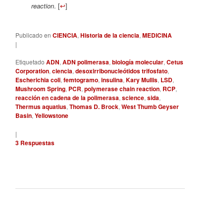
reaction
. [
↩
]
Publicado en
CIENCIA
,
Historia de la ciencia
,
MEDICINA
|
Etiquetado
ADN
,
ADN polimerasa
,
biología molecular
,
Cetus
Corporation
,
ciencia
,
desoxirribonucleótidos trifosfato
,
Escherichia coli
,
femtogramo
,
insulina
,
Kary Mullis
,
LSD
,
Mushroom Spring
,
PCR
,
polymerase chain reaction
,
RCP
,
reacción en cadena de la polimerasa
,
science
,
sida
,
Thermus aquatius
,
Thomas D. Brock
,
West Thumb Geyser
Basin
,
Yellowstone
|
3
Respuestas