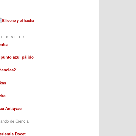
 DEBES LEER
entia
 punto azul pálido
dencias21
kas
eka
rae Antiqvae
ando de Ciencia
erientia Docet