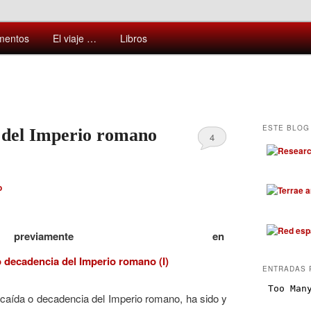
ntes y sorprendentes del mundo que nos rodea
mentos
El viaje …
Libros
ESTE BLOG 
 del Imperio romano
4
o
previamente en
ENTRADAS 
a caída o decadencia del Imperio romano, ha sido y