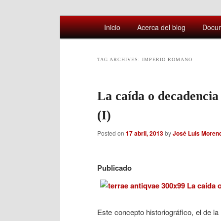
Main
Comentarios sobre aspectos interesa
Inicio
Acerca del blog
Docu
Skip
Skip
menu
Afán por saber
to
to
TAG ARCHIVES:
IMPERIO ROMANO
primary
secondary
La caída o decadencia
content
content
(I)
Posted on
17 abril, 2013
by
José Luis Moren
Publicado 
Este concepto historiográfico, el de l