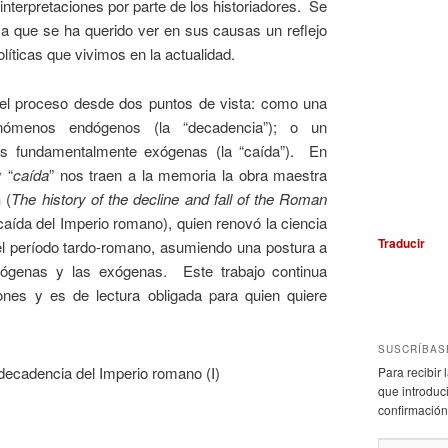
 interpretaciones por parte de los historiadores. Se
a que se ha querido ver en sus causas un reflejo
líticas que vivimos en la actualidad.
 el proceso desde dos puntos de vista: como una
enómenos endógenos (la “decadencia”); o un
as fundamentalmente exógenas (la “caída”). En
y
“
caída
” nos traen a la memoria la obra maestra
n
(
The history of the decline and fall of the Roman
caída del Imperio romano), quien renovó la ciencia
Traducir
 del período tardo-romano, asumiendo una postura a
ógenas y las exógenas. Este trabajo continua
nes y es de lectura obligada para quien quiere
SUSCRÍBAS
Para recibir
que introduci
confirmación