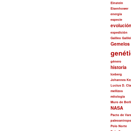
Einstein
Eisenhower
energía
especie
evolució
expedición
Galileo Galile
Gemelos 
genét
género
historia
Iceberg
Johannes Ke
Lucius D. Cl
mellizos
mitología
Muro de Berl
NASA
Pacto de Var
paleoantropo
Polo Norte