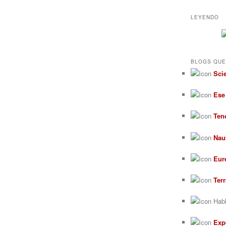
LEYENDO
BLOGS QUE
Sci
Ese
Ten
Nau
Eur
Ter
Habl
Exp