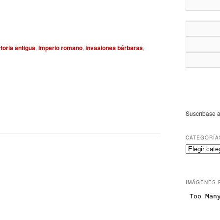
storia antigua
,
Imperio romano
,
invasiones bárbaras
,
Suscríbase a
CATEGORÍA
IMÁGENES 