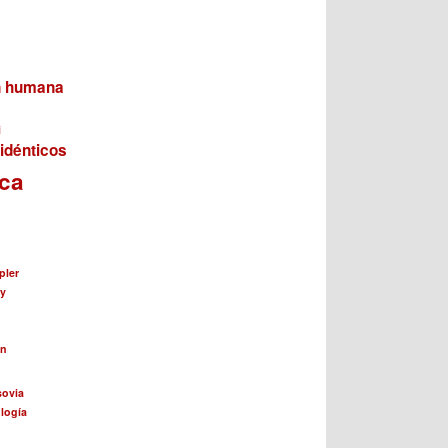
n humana
i
idénticos
ica
pler
ay
ín
sovia
logía