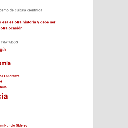
erno de cultura científica
 esa es otra historia y debe ser
 otra ocasión
 TRATADOS
gía
omía
na Esperanza
né
aeus
cia
cum Nuncio Sidereo