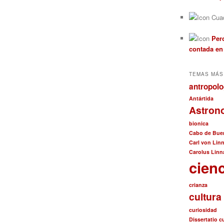
Cuad
Pero
contada en
TEMAS MÁS
antropolo
Antártida
Astron
bionica
Cabo de Bue
Carl von Lin
Carolus Linn
cien
crianza
cultura
curiosidad
Dissertatio 