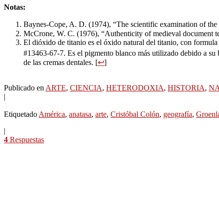
Notas:
Baynes-Cope, A. D. (1974), “The scientific examination of th
McCrone, W. C. (1976), “Authenticity of medieval document tes
El dióxido de titanio es el óxido natural del titanio, con formul
#13463-67-7. Es el pigmento blanco más utilizado debido a su bri
de las cremas dentales. [
↩
]
Publicado en
ARTE
,
CIENCIA
,
HETERODOXIA
,
HISTORIA
,
N
|
Etiquetado
América
,
anatasa
,
arte
,
Cristóbal Colón
,
geografía
,
Groenl
|
4
Respuestas