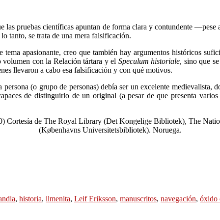
ue las pruebas científicas apuntan de forma clara y contundente —pese a
o tanto, se trata de una mera falsificación.
este tema apasionante, creo que también hay argumentos históricos sufi
 volumen con la Relación tártara y el
Speculum historiale
, sino que s
ienes llevaron a cabo esa falsificación y con qué motivos.
persona (o grupo de personas) debía ser un excelente medievalista, do
apaces de distinguirlo de un original (a pesar de que presenta varios
) Cortesía de The Royal Library (Det Kongelige Bibliotek), The Natio
(Københavns Universitetsbibliotek). Noruega.
andia
,
historia
,
ilmenita
,
Leif Eriksson
,
manuscritos
,
navegación
,
óxido 