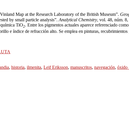
e Vinland Map at the Research Laboratory of the British Museum”.
Geog
ted by small particle analysis”.
Analytical Chemistry
, vol. 48, núm. 8
a química TiO
. Entre los pigmentos actuales aparece referenciado co
2
llo e índice de refracción alto. Se emplea en pinturas, recubrimientos 
AUTA
andia
,
historia
,
ilmenita
,
Leif Eriksson
,
manuscritos
,
navegación
,
óxido 