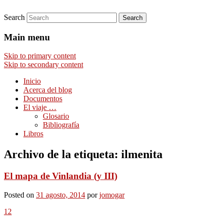
Search
Comentarios sobre aspectos interesantes y
Afán por saber
Main menu
Skip to primary content
Skip to secondary content
Inicio
Acerca del blog
Documentos
El viaje …
Glosario
Bibliografía
Libros
Archivo de la etiqueta:
ilmenita
El mapa de Vinlandia (y III)
Posted on
31 agosto, 2014
por
jomogar
12