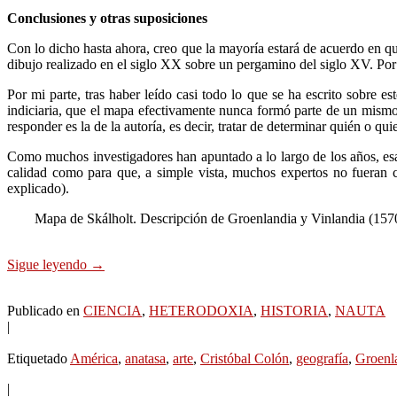
Conclusiones y otras suposiciones
Con lo dicho hasta ahora, creo que la mayoría estará de acuerdo en q
dibujo realizado en el siglo XX sobre un pergamino del siglo XV. Por l
Por mi parte, tras haber leído casi todo lo que se ha escrito sobre 
indiciaria, que el mapa efectivamente nunca formó parte de un mismo
responder es la de la autoría, es decir, tratar de determinar quién o qu
Como muchos investigadores han apuntado a lo largo de los años, esa 
calidad como para que, a simple vista, muchos expertos no fueran c
explicado).
Mapa de Skálholt. Descripción de Groenlandia y Vinlandia (1570
Sigue leyendo
→
Publicado en
CIENCIA
,
HETERODOXIA
,
HISTORIA
,
NAUTA
|
Etiquetado
América
,
anatasa
,
arte
,
Cristóbal Colón
,
geografía
,
Groenl
|