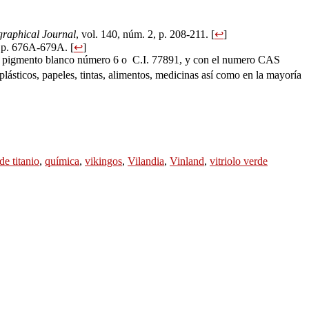
raphical Journal
, vol. 140, núm. 2, p. 208-211. [
↩
]
, p. 676A-679A. [
↩
]
mo pigmento blanco número 6 o C.I. 77891, y con el numero CAS
plásticos, papeles, tintas, alimentos, medicinas así como en la mayoría
de titanio
,
química
,
vikingos
,
Vilandia
,
Vinland
,
vitriolo verde