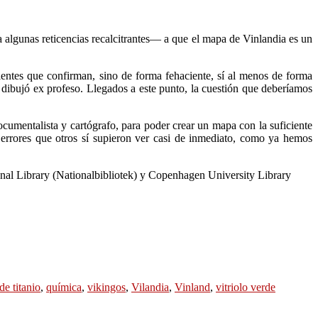
 algunas reticencias recalcitrantes— a que el mapa de Vinlandia es un
cientes que confirman, sino de forma fehaciente, sí al menos de forma
e dibujó ex profeso. Llegados a este punto, la cuestión que deberíamos
cumentalista y cartógrafo, para poder crear un mapa con la suficiente
 errores que otros sí supieron ver casi de inmediato, como ya hemos
nal Library (Nationalbibliotek) y Copenhagen University Library
de titanio
,
química
,
vikingos
,
Vilandia
,
Vinland
,
vitriolo verde