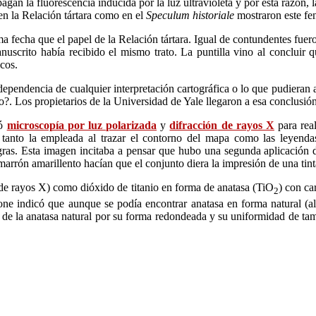
agan la fluorescencia inducida por la luz ultravioleta y por esta razón, la
 en la Relación tártara como en el
Speculum historiale
mostraron este fen
a fecha que el papel de la Relación tártara. Igual de contundentes fuer
uscrito había recibido el mismo trato. La puntilla vino al concluir que
cos.
pendencia de cualquier interpretación cartográfica o lo que pudieran ap
?. Los propietarios de la Universidad de Yale llegaron a esa conclusión
eó
microscopía por luz polarizada
y
difracción de rayos X
para rea
a, tanto la empleada al trazar el contorno del mapa como las leyend
gras. Esta imagen incitaba a pensar que hubo una segunda aplicación 
r marrón amarillento hacían que el conjunto diera la impresión de una t
n de rayos X) como dióxido de titanio en forma de anatasa (TiO
) con ca
2
indicó que aunque se podía encontrar anatasa en forma natural (algo 
e de la anatasa natural por su forma redondeada y su uniformidad de ta