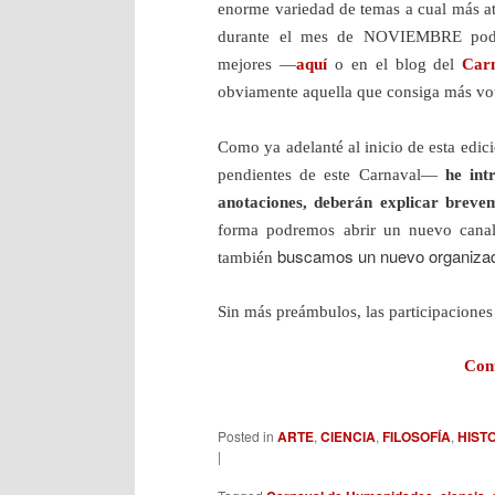
enorme variedad de temas a cual más atr
durante el mes de NOVIEMBRE pod
mejores —
aquí
o en el blog del
Car
obviamente aquella que consiga más vo
Como ya adelanté al inicio de esta edic
pendientes de este Carnaval―
he int
anotaciones, deberán explicar brevem
forma podremos abrir un nuevo canal
buscamos un nuevo organizad
también
Sin más preámbulos, las participaciones 
Con
Posted in
ARTE
,
CIENCIA
,
FILOSOFÍA
,
HIST
|