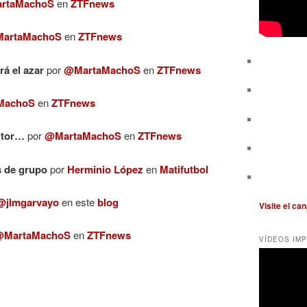
rtaMachoS
en
ZTFnews
artaMachoS
en
ZTFnews
á el azar
por
@MartaMachoS
en
ZTFnews
MachoS
en
ZTFnews
itor…
por
@MartaMachoS
en
ZTFnews
s de grupo
por
Herminio López
en
Matifutbol
@jlmgarvayo
en este
blog
Visite el ca
@MartaMachoS
en
ZTFnews
VÍDEOS IM