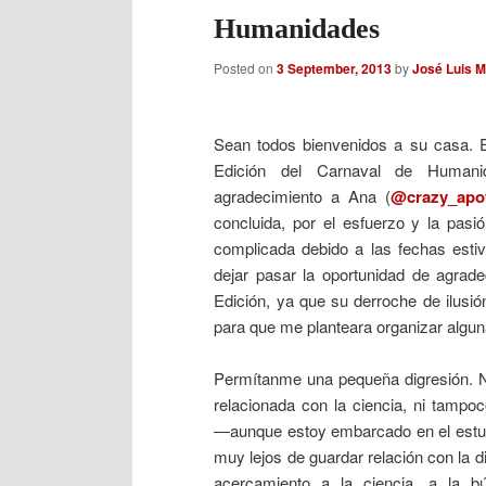
Humanidades
Posted on
3 September, 2013
by
José Luis 
Sean todos bienvenidos a su casa. Es
Edición del Carnaval de Humani
agradecimiento a Ana (
@crazy_apo
concluida, por el esfuerzo y la pas
complicada debido a las fechas esti
dejar pasar la oportunidad de agrade
Edición, ya que su derroche de ilusió
para que me planteara organizar alguna
Permítanme una pequeña digresión. No
relacionada con la ciencia, ni tampoco
―aunque estoy embarcado en el estud
muy lejos de guardar relación con la di
acercamiento a la ciencia, a la b