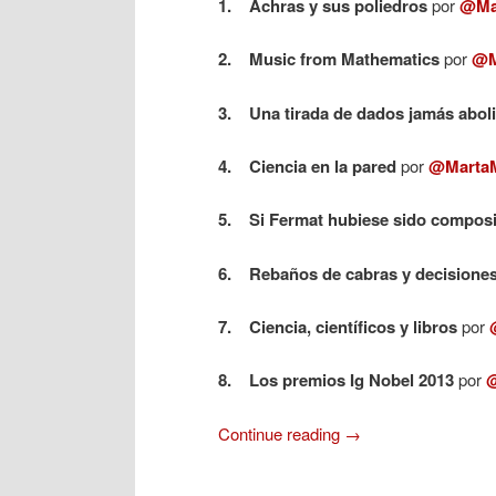
1.
Achras y sus poliedros
por
@Ma
2. Music from Mathematics
por
@M
3. Una tirada de dados jamás abolir
4. Ciencia en la pared
por
@Marta
5. Si Fermat hubiese sido compos
6. Rebaños de cabras y decisione
7. Ciencia, científicos y libros
por
8. Los premios Ig Nobel 2013
por
Continue reading
→