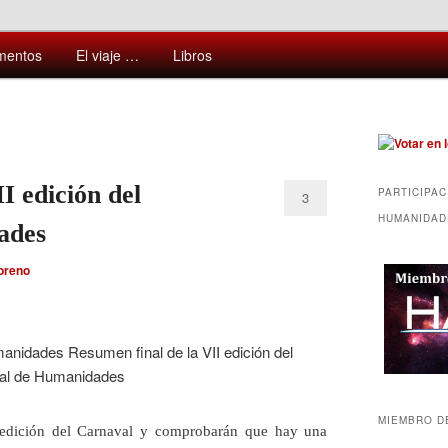
ntes y sorprendentes del mundo que nos rodea
mentos
El viaje …
Libros
I edición del
PARTICIPAC
3
HUMANIDAD
ades
oreno
MIEMBRO D
 edición del Carnaval y comprobarán que hay una