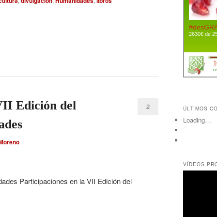
cultura
,
divulgación
,
Humanidades
,
libros
VII Edición del
2
ÚLTIMOS C
Loading…
ades
 Moreno
VÍDEOS PR