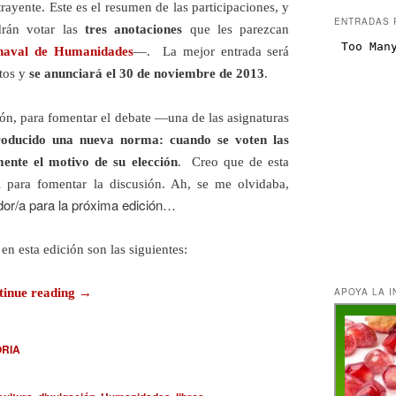
ayente. Este es el resumen de las participaciones, y
ENTRADAS 
rán votar las
tres anotaciones
que les parezcan
naval de Humanidades
—. La mejor entrada será
tos y
se anunciará el 30 de noviembre de 2013
.
ión, para fomentar el debate ―una de las asignaturas
roducido una nueva norma: cuando se voten las
ente el motivo de su elección
. Creo que de esta
 para fomentar la discusión. Ah, se me olvidaba,
or/a para la próxima edición…
en esta edición son las siguientes:
APOYA LA I
tinue reading
→
ORIA