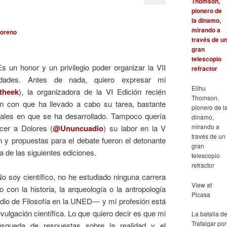
Moreno
 un honor y un privilegio poder organizar la VII
dades. Antes de nada, quiero expresar mi
Elihu
theek
), la organizadora de la VI Edición recién
Thomson,
ión con que ha llevado a cabo su tarea, bastante
pionero de l
vales en que se ha desarrollado. Tampoco quería
dinamo,
mirando a
cer a Dolores (
@Ununcuadio
) su labor en la V
través de un
n y propuestas para el debate fueron el detonante
gran
 de las siguientes ediciones.
telescopio
refractor
 soy científico, no he estudiado ninguna carrera
View at
 con la historia, la arqueología o la antropología
Picasa
io de Filosofía en la UNED― y mi profesión está
vulgación científica. Lo que quiero decir es que mi
La batalla d
Trafalgar por
úsqueda de respuestas sobre la realidad y el