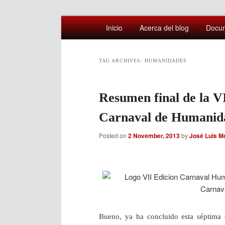
Main
Comentarios sobre aspectos interesa
Inicio
Acerca del blog
Docu
Skip
Skip
menu
Afán por saber
to
to
TAG ARCHIVES:
HUMANIDADES
primary
secondary
Resumen final de la VI
content
content
Carnaval de Humanid
Posted on
2 November, 2013
by
José Luis M
Bueno, ya ha concluido esta séptima