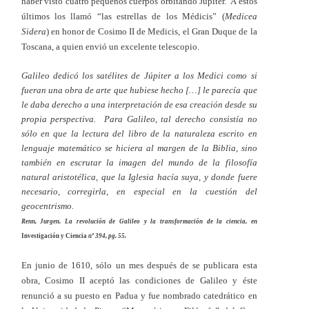
haber visto cuatro pequeños cuerpos orbitando Júpiter. A estos
últimos los llamó “las estrellas de los Médicis” (
Medicea
Sidera
) en honor de Cosimo II de Medicis, el Gran Duque de la
Toscana, a quien envió un excelente telescopio.
Galileo dedicó los satélites de Júpiter a los Medici como si
fueran una obra de arte que hubiese hecho […] le parecía que
le daba derecho a una interpretación de esa creación desde su
propia perspectiva. Para Galileo, tal derecho consistía no
sólo en que la lectura del libro de la naturaleza escrito en
lenguaje matemático se hiciera al margen de la Biblia, sino
también en escrutar la imagen del mundo de la filosofía
natural aristotélica, que la Iglesia hacía suya, y donde fuere
necesario, corregirla, en especial en la cuestión del
geocentrismo.
Renn, Jurgen. La revolución de Galileo y la transformación de la ciencia, en
Investigación y Ciencia
nº 394, pg. 55.
En junio de 1610, sólo un mes después de se publicara esta
obra, Cosimo II aceptó las condiciones de Galileo y éste
renunció a su puesto en Padua y fue nombrado catedrático en