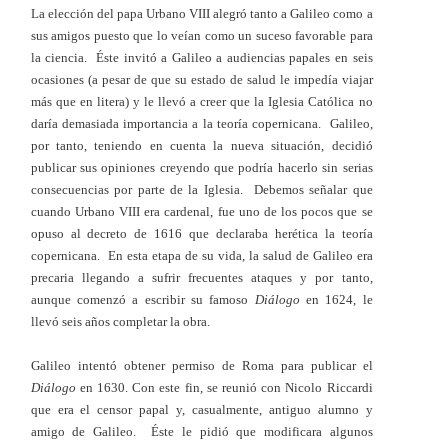
La elección del papa Urbano VIII alegró tanto a Galileo como a
sus amigos puesto que lo veían como un suceso favorable para
la ciencia. Éste invitó a Galileo a audiencias papales en seis
ocasiones (a pesar de que su estado de salud le impedía viajar
más que en litera) y le llevó a creer que la Iglesia Católica no
daría demasiada importancia a la teoría copernicana. Galileo,
por tanto, teniendo en cuenta la nueva situación, decidió
publicar sus opiniones creyendo que podría hacerlo sin serias
consecuencias por parte de la Iglesia. Debemos señalar que
cuando Urbano VIII era cardenal, fue uno de los pocos que se
opuso al decreto de 1616 que declaraba herética la teoría
copernicana. En esta etapa de su vida, la salud de Galileo era
precaria llegando a sufrir frecuentes ataques y por tanto,
aunque comenzó a escribir su famoso
Diálogo
en 1624, le
llevó seis años completar la obra.
Galileo intentó obtener permiso de Roma para publicar el
Diálogo
en 1630. Con este fin, se reunió con Nicolo Riccardi
que era el censor papal y, casualmente, antiguo alumno y
amigo de Galileo. Éste le pidió que modificara algunos