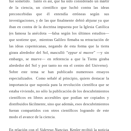
fue sometido. Tanto es así, que ha sido considerado un mártir
de la ciencia, un científico que luchó contra las ideas
preconcebidas que él entendía erróneas según sus
investigaciones, y de las que finalmente debió abjurar ya que
iban en contra de la doctrina impuesta por la Iglesia Católica
(es famosa la anécdota —falsa según los últimos estudios—
que sostiene que, mientras Galileo firmaba su retractación de
las ideas copernicanas, negando de esta forma que la tierra
girara alrededor del Sol, masculló “
eppur si muove
” —y sin
embargo, se mueve— en referencia a que la Tierra giraba
alrededor del Sol y por tanto no era el centro del Universo).
Sobre este tema se han publicado numerosos ensayos
especializados. Como señalé al principio, quiero destacar la
importancia que suponía para la revolución científica que se
estaba viviendo, no sólo la publicación de los descubrimientos
científicos en libros accesibles que podían ser copiados y
distribuidos fácilmente, sino que además, esos descubrimientos
fueran compartidos con otros científicos logrando de este
modo el avance de la ciencia.
En relación con el
Sidereus Nuncius
, Kepler recibió la noticia