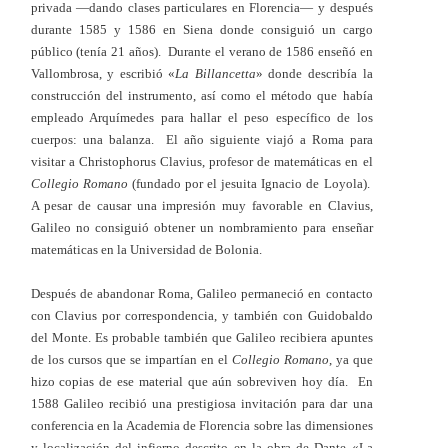
privada —dando clases particulares en Florencia— y después
durante 1585 y 1586 en Siena donde consiguió un cargo
público (tenía 21 años). Durante el verano de 1586 enseñó en
Vallombrosa, y escribió «
La Billancetta
»
donde describía la
construcción del instrumento, así como el método que había
empleado Arquímedes para hallar el peso específico de los
cuerpos: una balanza. El año siguiente viajó a Roma para
visitar a Christophorus Clavius, profesor de matemáticas en el
Collegio Romano
(fundado por el jesuita Ignacio de Loyola).
A pesar de causar una impresión muy favorable en Clavius,
Galileo no consiguió obtener un nombramiento para enseñar
matemáticas en la Universidad de Bolonia.
Después de abandonar Roma, Galileo permaneció en contacto
con Clavius por correspondencia, y también con Guidobaldo
del Monte. Es probable también que Galileo recibiera apuntes
de los cursos que se impartían en el
Collegio Romano
, ya que
hizo copias de ese material que aún sobreviven hoy día. En
1588 Galileo recibió una prestigiosa invitación para dar una
conferencia en la Academia de Florencia sobre las dimensiones
y localización del infierno descrito en la obra de Dante «La