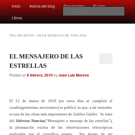
Main
Comentarios sobre aspectos interesantes y sorprendentes del mundo que
Inicio
Acerca del blog
Documentos
El viaje …
Skip
Skip
nos rodea
menu
Sear
Libros
to
to
Afán por saber
primary
secondary
TAG ARCHIVES:
GRAN DUQUESA DE TOSCANA
content
content
EL MENSAJERO DE LAS
ESTRELLAS
Posted on
6 febrero, 2010
by
José Luis Moreno
El 12 de marzo de 1610 (en unos días se cumplirá el
cuadringentésimo aniversario) se publicó la que, a mi entender,
es una de las obras más importantes de Galileo Galilei. Se trata
del
Sidereus Nuncius
(“Mensajero o mensaje de las estrellas”),
la plasmación escrita de las observaciones telescópicas
realizadas por el científico pisano. Sin ánimo de ser