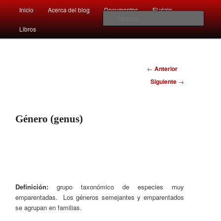
Main
Comentarios sobre aspectos interesantes y sorprendentes del mundo que
Inicio
Acerca del blog
Documentos
El viaje …
Skip
Skip
nos rodea
menu
Sear
Libros
to
to
Afán por saber
primary
secondary
Navegador
←
Anterior
content
content
de
Siguiente
→
artículos
Género (genus)
Definición:
grupo taxonómico de especies muy
emparentadas. Los géneros semejantes y emparentados
se agrupan en familias.