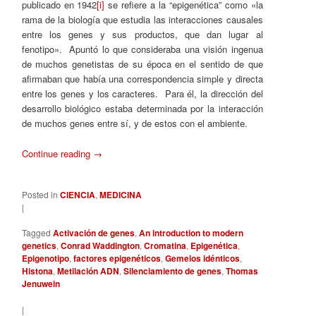
publicado en 1942
[i]
se refiere a la “epigenética” como «la
rama de la biología que estudia las interacciones causales
entre los genes y sus productos, que dan lugar al
fenotipo». Apuntó lo que consideraba una visión ingenua
de muchos genetistas de su época en el sentido de que
afirmaban que había una correspondencia simple y directa
entre los genes y los caracteres. Para él, la dirección del
desarrollo biológico estaba determinada por la interacción
de muchos genes entre sí, y de estos con el ambiente.
Continue reading
→
Posted in
CIENCIA
,
MEDICINA
|
Tagged
Activación de genes
,
An introduction to modern
genetics
,
Conrad Waddington
,
Cromatina
,
Epigenética
,
Epigenotipo
,
factores epigenéticos
,
Gemelos idénticos
,
Histona
,
Metilación ADN
,
Silenciamiento de genes
,
Thomas
Jenuwein
|