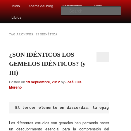
Main
Comentarios sobre aspectos interesantes y sorprendentes del mundo que
Inicio
Acerca del blog
Documentos
El viaje …
Skip
Skip
nos rodea
menu
Sear
Libros
to
to
Afán por saber
primary
secondary
TAG ARCHIVES:
EPIGENÉTICA
content
content
¿SON IDÉNTICOS LOS
GEMELOS IDÉNTICOS? (y
III)
Posted on
19 septiembre, 2012
by
José Luis
Moreno
El tercer elemento en discordia: la epigenética
Los diferentes estudios con gemelos han permitido hacer
un descubrimiento esencial para la comprensión del