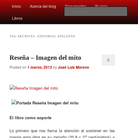
Main
Comentarios sobre aspectos interesantes y sorprendentes del mundo que
Inicio
Acerca del blog
Documentos
El viaje …
Skip
Skip
nos rodea
menu
Sear
Libros
to
to
Afán por saber
primary
secondary
TAG ARCHIVES:
EDITORIAL ATALANTA
content
content
Reseña – Imagen del mito
5
Posted on
1 marzo, 2013
by
José Luis Moreno
El libro como soporte
Lo primero que nos llama la atención al sostener en las
manos esta obra es su tamaño (20,8 x 27 centímetros) y