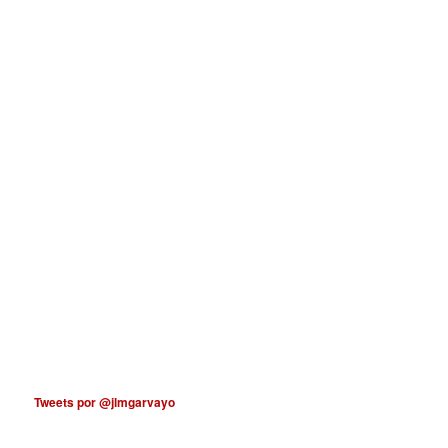
Tweets por @jlmgarvayo