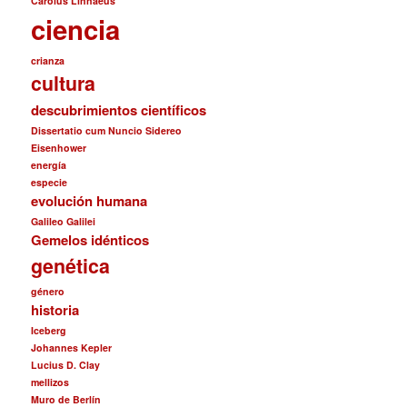
Carolus Linnaeus
ciencia
crianza
cultura
descubrimientos científicos
Dissertatio cum Nuncio Sidereo
Eisenhower
energía
especie
evolución humana
Galileo Galilei
Gemelos idénticos
genética
género
historia
Iceberg
Johannes Kepler
Lucius D. Clay
mellizos
Muro de Berlín