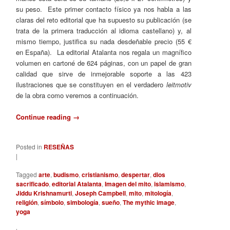
su peso. Este primer contacto físico ya nos habla a las
claras del reto editorial que ha supuesto su publicación (se
trata de la primera traducción al idioma castellano) y, al
mismo tiempo, justifica su nada desdeñable precio (55 €
en España). La editorial Atalanta nos regala un magnífico
volumen en cartoné de 624 páginas, con un papel de gran
calidad que sirve de inmejorable soporte a las 423
ilustraciones que se constituyen en el verdadero
leitmotiv
de la obra como veremos a continuación.
Continue reading
→
Posted in
RESEÑAS
|
Tagged
arte
,
budismo
,
cristianismo
,
despertar
,
dios
sacrificado
,
editorial Atalanta
,
Imagen del mito
,
islamismo
,
Jiddu Krishnamurti
,
Joseph Campbell
,
mito
,
mitología
,
religión
,
símbolo
,
simbología
,
sueño
,
The mythic image
,
yoga