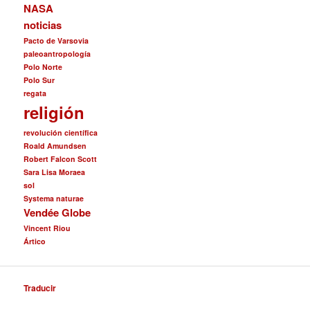
NASA
noticias
Pacto de Varsovia
paleoantropología
Polo Norte
Polo Sur
regata
religión
revolución científica
Roald Amundsen
Robert Falcon Scott
Sara Lisa Moraea
sol
Systema naturae
Vendée Globe
Vincent Riou
Ártico
Traducir