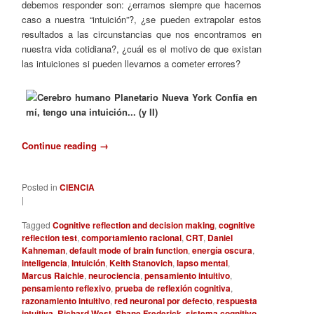
debemos responder son: ¿erramos siempre que hacemos
caso a nuestra “intuición”?, ¿se pueden extrapolar estos
resultados a las circunstancias que nos encontramos en
nuestra vida cotidiana?, ¿cuál es el motivo de que existan
las intuiciones si pueden llevarnos a cometer errores?
Continue reading
→
Posted in
CIENCIA
|
Tagged
Cognitive reflection and decision making
,
cognitive
reflection test
,
comportamiento racional
,
CRT
,
Daniel
Kahneman
,
default mode of brain function
,
energía oscura
,
inteligencia
,
Intuición
,
Keith Stanovich
,
lapso mental
,
Marcus Raichle
,
neurociencia
,
pensamiento intuitivo
,
pensamiento reflexivo
,
prueba de reflexión cognitiva
,
razonamiento intuitivo
,
red neuronal por defecto
,
respuesta
intuitiva
,
Richard West
,
Shane Frederick
,
sistema cognitivo