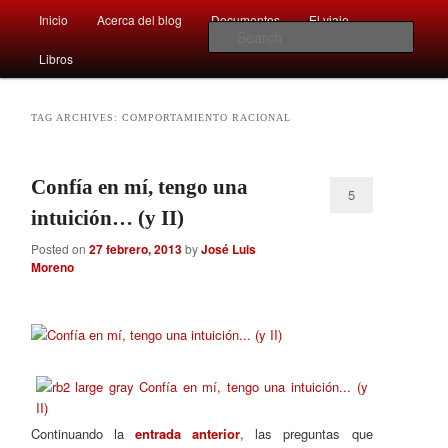
Main
Comentarios sobre aspectos interesantes y sorprendentes del mundo que
Inicio
Acerca del blog
Documentos
El viaje …
Skip
Skip
nos rodea
menu
Sear
Libros
to
to
Afán por saber
primary
secondary
TAG ARCHIVES:
COMPORTAMIENTO RACIONAL
content
content
Confía en mí, tengo una
5
intuición… (y II)
Posted on
27 febrero, 2013
by
José Luis
Moreno
Continuando la
entrada anterior
, las preguntas que