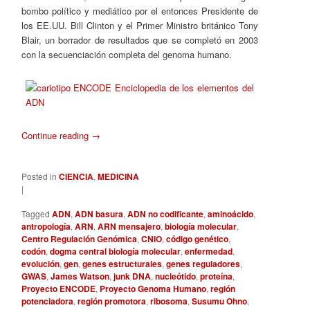
bombo político y mediático por el entonces Presidente de
los EE.UU. Bill Clinton y el Primer Ministro británico Tony
Blair, un borrador de resultados que se completó en 2003
con la secuenciación completa del genoma humano.
Continue reading
→
Posted in
CIENCIA
,
MEDICINA
|
Tagged
ADN
,
ADN basura
,
ADN no codificante
,
aminoácido
,
antropología
,
ARN
,
ARN mensajero
,
biología molecular
,
Centro Regulación Genómica
,
CNIO
,
código genético
,
codón
,
dogma central biología molecular
,
enfermedad
,
evolución
,
gen
,
genes estructurales
,
genes reguladores
,
GWAS
,
James Watson
,
junk DNA
,
nucleótido
,
proteína
,
Proyecto ENCODE
,
Proyecto Genoma Humano
,
región
potenciadora
,
región promotora
,
ribosoma
,
Susumu Ohno
,