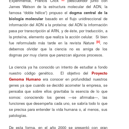
Experimental, Francis Crick
(descubridor junto con
James Watson de la estructura molecular del ADN, la
famosa “doble hélice”) propuso el
dogma central de la
biología
molecular
basado en el flujo unidireccional de
información del ADN a la proteína: del ADN la información
pasa por transcripción al ARN, y de éste, por traducción, a
la proteína, elemento que realiza la acción celular. Si bien
[ii]
fue reformulado más tarde en la revista
Nature
, no
debemos olvidar que la ciencia no es amiga de los
dogmas por muy claros que parezcan algunos procesos.
La ciencia ya ha conocido un intento de estudiar a fondo
nuestro código genético. El objetivo del
Proyecto
Genoma Humano
era conocer en profundidad nuestros
genes ya que cuando se decidió acometer la empresa, se
pensaba que sobre ellos gravitaba la esencia de lo que
somos: conociendo los genes ―se afirmaba―, las
funciones que desempeña cada uno, se sabría todo lo que
se precisa para entender la vida humana o, al menos, sus
patologías.
De esta forma, en el año 2000 se presentó con gran