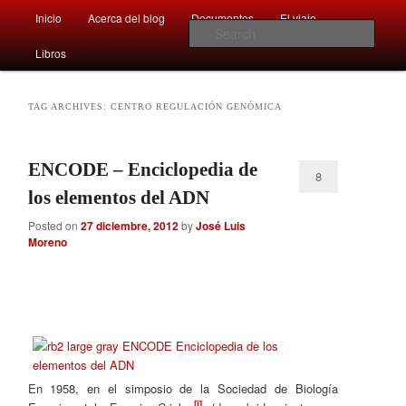
Main
Comentarios sobre aspectos interesantes y sorprendentes del mundo que
Inicio
Acerca del blog
Documentos
El viaje …
Skip
Skip
nos rodea
menu
Sear
Libros
to
to
Afán por saber
primary
secondary
TAG ARCHIVES:
CENTRO REGULACIÓN GENÓMICA
content
content
ENCODE – Enciclopedia de
8
los elementos del ADN
Posted on
27 diciembre, 2012
by
José Luis
Moreno
En 1958, en el simposio de la Sociedad de Biología
[i]