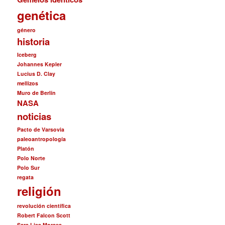
genética
género
historia
Iceberg
Johannes Kepler
Lucius D. Clay
mellizos
Muro de Berlín
NASA
noticias
Pacto de Varsovia
paleoantropología
Platón
Polo Norte
Polo Sur
regata
religión
revolución científica
Robert Falcon Scott
Sara Lisa Moraea