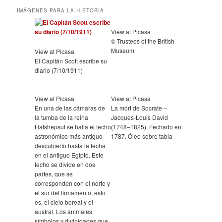
IMÁGENES PARA LA HISTORIA
View at Picasa
© Trustees of the British
Museum
View at Picasa
El Capitán Scott escribe su
diario (7/10/1911)
View at Picasa
View at Picasa
En una de las cámaras de
La mort de Socrate –
la tumba de la reina
Jacques-Louis David
Hatshepsut se halla el techo
(1748–1825). Fechado en
astronómico más antiguo
1787. Óleo sobre tabla
descubierto hasta la fecha
en el antiguo Egipto. Este
techo se divide en dos
partes, que se
corresponden con el norte y
el sur del firmamento, esto
es, el cielo boreal y el
austral. Los animales,
símbolos y divinidades que