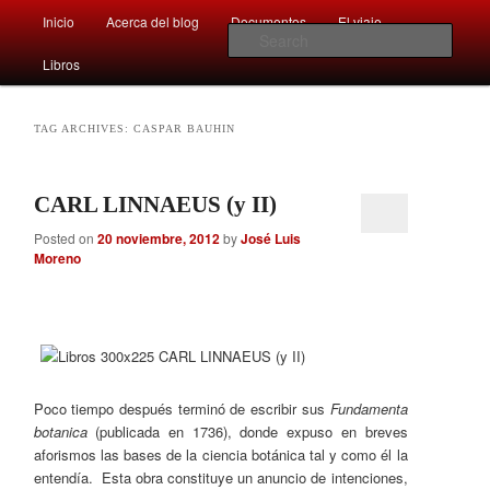
Main
Comentarios sobre aspectos interesantes y sorprendentes del mundo que
Inicio
Acerca del blog
Documentos
El viaje …
Skip
Skip
nos rodea
menu
Sear
Libros
to
to
Afán por saber
primary
secondary
TAG ARCHIVES:
CASPAR BAUHIN
content
content
CARL LINNAEUS (y II)
Posted on
20 noviembre, 2012
by
José Luis
Moreno
Poco tiempo después terminó de escribir sus
Fundamenta
botanica
(publicada en 1736), donde expuso en breves
aforismos las bases de la ciencia botánica tal y como él la
entendía. Esta obra constituye un anuncio de intenciones,