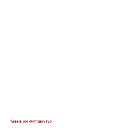
Tweets por @jlmgarvayo