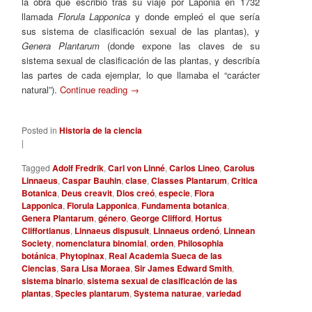
la obra que escribió tras su viaje por Laponia en 1732
llamada
Florula Lapponica
y donde empleó el que sería
sus sistema de clasificación sexual de las plantas), y
Genera Plantarum
(donde expone las claves de su
sistema sexual de clasificación de las plantas, y describía
las partes de cada ejemplar, lo que llamaba el “carácter
natural”).
Continue reading
→
Posted in
Historia de la ciencia
|
Tagged
Adolf Fredrik
,
Carl von Linné
,
Carlos Lineo
,
Carolus
Linnaeus
,
Caspar Bauhin
,
clase
,
Classes Plantarum
,
Critica
Botanica
,
Deus creavit
,
Dios creó
,
especie
,
Flora
Lapponica
,
Florula Lapponica
,
Fundamenta botanica
,
Genera Plantarum
,
género
,
George Clifford
,
Hortus
Cliffortianus
,
Linnaeus dispusuit
,
Linnaeus ordenó
,
Linnean
Society
,
nomenclatura binomial
,
orden
,
Philosophia
botánica
,
Phytopinax
,
Real Academia Sueca de las
Ciencias
,
Sara Lisa Moraea
,
Sir James Edward Smith
,
sistema binario
,
sistema sexual de clasificación de las
plantas
,
Species plantarum
,
Systema naturae
,
variedad