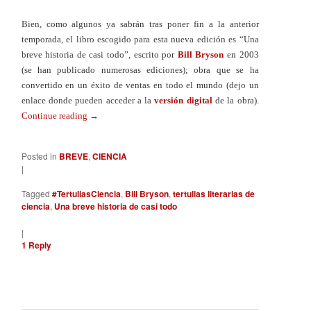
Bien, como algunos ya sabrán tras poner fin a la anterior
temporada, el libro escogido para esta nueva edición es “Una
breve historia de casi todo”, escrito por
Bill Bryson
en 2003
(se han publicado numerosas ediciones); obra que se ha
convertido en un éxito de ventas en todo el mundo (dejo un
enlace donde pueden acceder a la
versión digital
de la obra).
Continue reading
→
Posted in
BREVE
,
CIENCIA
|
Tagged
#TertuliasCiencia
,
Bill Bryson
,
tertulias literarias de
ciencia
,
Una breve historia de casi todo
|
1
Reply