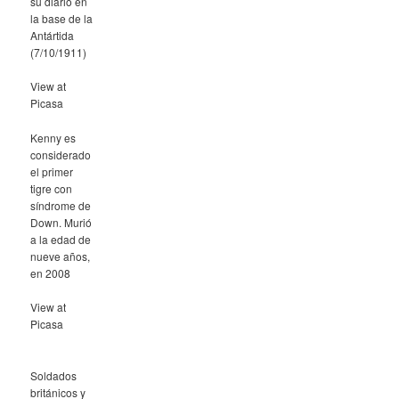
su diario en
la base de la
Antártida
(7/10/1911)
View at
Picasa
Kenny es
considerado
el primer
tigre con
síndrome de
Down. Murió
a la edad de
nueve años,
en 2008
View at
Picasa
Soldados
británicos y