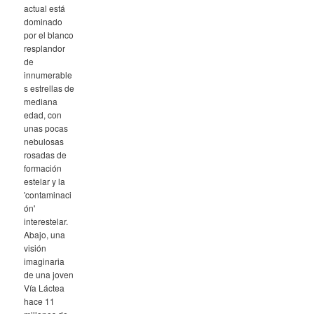
actual está
dominado
por el blanco
resplandor
de
innumerable
s estrellas de
mediana
edad, con
unas pocas
nebulosas
rosadas de
formación
estelar y la
'contaminaci
ón'
interestelar.
Abajo, una
visión
imaginaria
de una joven
Vía Láctea
hace 11