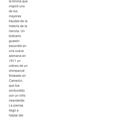
la broma que
inspiró uno
de los
mayores
fraudes de la
historia de la
ciencia. Un
boticario
guasón
escondió en
una cueva
alemana en
1911 un
cráneo de un
chimpancé
tiroteado en
Camerún,
que fue
confundido
con un niño
neandertal.
La prensa
llegó a
hablar del