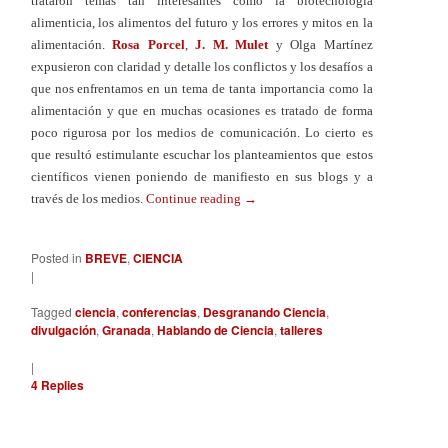
trataron temas tan interesantes como la biotecnología
alimenticia, los alimentos del futuro y los errores y mitos en la
alimentación.
Rosa Porcel
,
J. M. Mulet
y Olga Martínez
expusieron con claridad y detalle los conflictos y los desafíos a
que nos enfrentamos en un tema de tanta importancia como la
alimentación y que en muchas ocasiones es tratado de forma
poco rigurosa por los medios de comunicación. Lo cierto es
que resultó estimulante escuchar los planteamientos que estos
científicos vienen poniendo de manifiesto en sus blogs y a
través de los medios.
Continue reading
→
Posted in
BREVE
,
CIENCIA
|
Tagged
ciencia
,
conferencias
,
Desgranando Ciencia
,
divulgación
,
Granada
,
Hablando de Ciencia
,
talleres
|
4
Replies