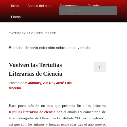
Main
Comentarios sobre aspectos interesantes y sorprendentes del mundo que
Inicio
Acerca del blog
Documentos
El viaje …
Skip
Skip
nos rodea
menu
Sear
Libros
to
to
Afán por saber
primary
secondary
CATEGORY ARCHIVES:
BREVE
content
content
Entradas de corta extensión sobre temas variados
Vuelven las Tertulias
1
Literarias de Ciencia
Posted on
2 January, 2014
by
José Luis
Moreno
Hace poco más de un mes que pusimos fin a las primeras
tertulias literarias de ciencia
con el análisis y comentario de
la autobiografía de Oliver Sacks titulada “El tío tungsteno”;
así que con los ánimos y fuerzas renovadas tras el año nuevo,