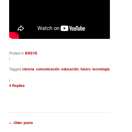
Posted in
BREVE
|
Tagged
ciencia
,
comunicación
,
educación
,
futuro
,
tecnología
|
4
Replies
Post
←
Older posts
navigation