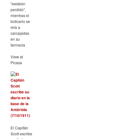
"eslabón
perdido",
mientras el
boticario se
reía a
carcajadas
en su
farmacia
View at
Picasa
El Capitán
Scott escribe