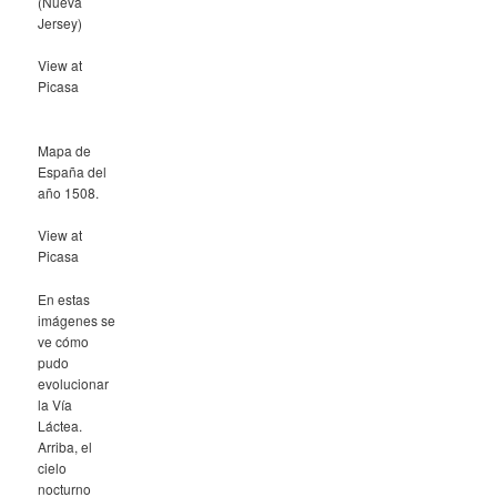
(Nueva
Jersey)
View at
Picasa
Mapa de
España del
año 1508.
View at
Picasa
En estas
imágenes se
ve cómo
pudo
evolucionar
la Vía
Láctea.
Arriba, el
cielo
nocturno