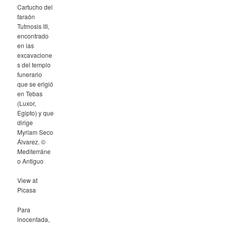
Cartucho del
faraón
Tutmosis III,
encontrado
en las
excavacione
s del templo
funerario
que se erigió
en Tebas
(Luxor,
Egipto) y que
dirige
Myriam Seco
Álvarez. ©
Mediterráne
o Antiguo
View at
Picasa
Para
inocentada,