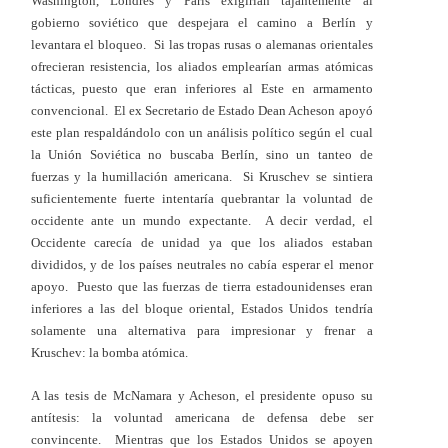
Washington, Londres y París exigirían tajantemente al
gobierno soviético que despejara el camino a Berlín y
levantara el bloqueo. Si las tropas rusas o alemanas orientales
ofrecieran resistencia, los aliados emplearían armas atómicas
tácticas, puesto que eran inferiores al Este en armamento
convencional. El ex Secretario de Estado Dean Acheson apoyó
este plan respaldándolo con un análisis político según el cual
la Unión Soviética no buscaba Berlín, sino un tanteo de
fuerzas y la humillación americana. Si Kruschev se sintiera
suficientemente fuerte intentaría quebrantar la voluntad de
occidente ante un mundo expectante. A decir verdad, el
Occidente carecía de unidad ya que los aliados estaban
divididos, y de los países neutrales no cabía esperar el menor
apoyo. Puesto que las fuerzas de tierra estadounidenses eran
inferiores a las del bloque oriental, Estados Unidos tendría
solamente una alternativa para impresionar y frenar a
Kruschev: la bomba atómica.
A las tesis de McNamara y Acheson, el presidente opuso su
antítesis: la voluntad americana de defensa debe ser
convincente. Mientras que los Estados Unidos se apoyen