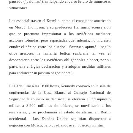
pausado (“palomas”), anticipando el curso futuro de numerosas
situaciones.
Los especialistas en el Kremlin, como el embajador americano
en Moscú Thompson, y su predecesor Harriman, aconsejaron
que se procurara impresionar a los soviéticos mediante
acciones rotundas, pero espaciadas que, además, no hiciesen
cundir el pánico entre los aliados. Sorensen apuntó: “según
otros asesores, la fanfarria bélica sembraría tal vez el
desconcierto entre los soviéticos obligándoles a hacer, por su
parte, una enérgica declaración y a adoptar medidas militares
para endurecer su postura negociadora”.
El 19 de julio a las 16.00 horas, Kennedy convocó en la sala de
conferencias de la Casa Blanca al Consejo Nacional de
Seguridad y anunció su decisión: se elevaría el presupuesto
militar a 3.200 millones de dólares, se movilizaría a los
reservistas, y se proclamaría el estado de alarma en Berlín
occidental. Los Estados Unidos seguirían dispuestos a
negociar con Moscú, pero cuadrándose en posición militar.