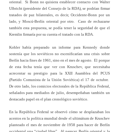
oriental. Si Bonn no quisiera establecer contacto con Walter
Ulbricht (presidente del Consejo de la RDA), se podrían firmar
tratados de paz bilaterales, es decir, Occidente-Bonn por un
lado, y Moscú-Berlín oriental por otro. Caso de rechazarse
también esta propuesta, se podía tener la seguridad de que el
Kremlin firmaría por su cuenta el tratado con la RDA.
Kohler había preparado un informe para Kennedy donde
sostenía que los soviéticos no escenificarían una crisis sobre
Berlín hacia fines de 1961, sino en el mes de agosto. El porque
de esta fecha tenía que ver con Kruschev, que necesitaba
acrecentar su prestigio para la XXII Asamblea del PCUS
(Partido Comunista de la Unión Soviética) el 17 de octubre.
De otro lado, los comicios electorales de la República Federal,
señalados para mediados de julio, desempeñaban también un
destacado papel en el plan cronológico soviético.
En la República Federal se observó cómo se desplazaban los
acentos en la política mundial desde el ultimátum de Kruschev
planteado el mes de noviembre de 1958 para hacer de Berlín
occidental una “ciudad libre”. Al parecer, Berlín oriental y la