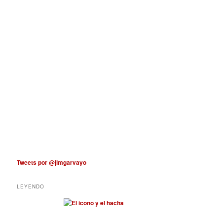
Tweets por @jlmgarvayo
LEYENDO