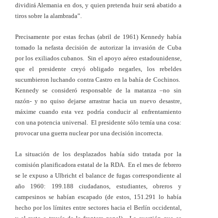
dividirá Alemania en dos, y quien pretenda huir será abatido a
tiros sobre la alambrada”.
Precisamente por estas fechas (abril de 1961) Kennedy había
tomado la nefasta decisión de autorizar la invasión de Cuba
por los exiliados cubanos. Sin el apoyo aéreo estadounidense,
que el presidente creyó obligado negarles, los rebeldes
sucumbieron luchando contra Castro en la bahía de Cochinos.
Kennedy se consideró responsable de la matanza –no sin
razón- y no quiso dejarse arrastrar hacia un nuevo desastre,
máxime cuando esta vez podría conducir al enfrentamiento
con una potencia universal. El presidente sólo temía una cosa:
provocar una guerra nuclear por una decisión incorrecta.
La situación de los desplazados había sido tratada por la
comisión planificadora estatal de la RDA. En el mes de febrero
se le expuso a Ulbricht el balance de fugas correspondiente al
año 1960: 199.188 ciudadanos, estudiantes, obreros y
campesinos se habían escapado (de estos, 151.291 lo había
hecho por los límites entre sectores hacia el Berlín occidental,