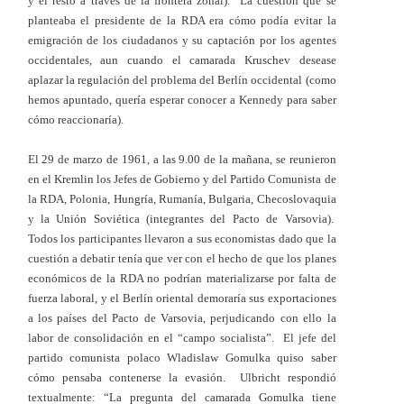
y el resto a través de la frontera zonal). La cuestión que se
planteaba el presidente de la RDA era cómo podía evitar la
emigración de los ciudadanos y su captación por los agentes
occidentales, aun cuando el camarada Kruschev desease
aplazar la regulación del problema del Berlín occidental (como
hemos apuntado, quería esperar conocer a Kennedy para saber
cómo reaccionaría).
El 29 de marzo de 1961, a las 9.00 de la mañana, se reunieron
en el Kremlin los Jefes de Gobierno y del Partido Comunista de
la RDA, Polonia, Hungría, Rumanía, Bulgaria, Checoslovaquia
y la Unión Soviética (integrantes del Pacto de Varsovia).
Todos los participantes llevaron a sus economistas dado que la
cuestión a debatir tenía que ver con el hecho de que los planes
económicos de la RDA no podrían materializarse por falta de
fuerza laboral, y el Berlín oriental demoraría sus exportaciones
a los países del Pacto de Varsovia, perjudicando con ello la
labor de consolidación en el “campo socialista”. El jefe del
partido comunista polaco Wladislaw Gomulka quiso saber
cómo pensaba contenerse la evasión. Ulbricht respondió
textualmente: “La pregunta del camarada Gomulka tiene