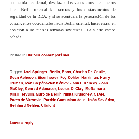
acometida occidental, desplazar dos veces unos cien metros
hacia Berlín oriental las barreras y los destacamentos de
seguridad de la RDA; y si se acentuara la penetración de los
contingentes occidentales hacia Berlín oriental, hacer entrar en
posición a las fuerzas armadas soviéticas. La suerte estaba
echada.
Posted in
Historia contemporánea
|
Tagged
Axel Springer
,
Berlín
,
Bonn
,
Charles De Gaulle
,
Dean Acheson
,
Eisenhower
,
Foy Kohler
,
Harriman
,
Harry
Truman
,
Iván Stepánovich Kóniev
,
John F. Kenedy
,
John
McCloy
,
Konrad Adenauer
,
Lucius D. Clay
,
McNamara
,
Mijail Fervujin
,
Muro de Berlín
,
Nikita Kruschev
,
OTAN
,
Pacto de Varsovia
,
Partido Comunista de la Unión Soviética
,
Reinhard Gehlen
,
Ulbricht
|
Leave a reply