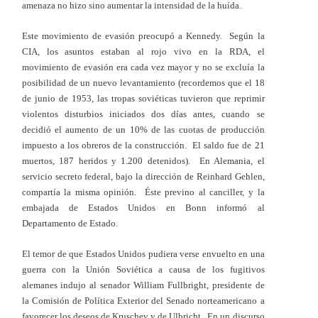
amenaza no hizo sino aumentar la intensidad de la huída.
Este movimiento de evasión preocupó a Kennedy. Según la
CIA, los asuntos estaban al rojo vivo en la RDA, el
movimiento de evasión era cada vez mayor y no se excluía la
posibilidad de un nuevo levantamiento (recordemos que el 18
de junio de 1953, las tropas soviéticas tuvieron que reprimir
violentos disturbios iniciados dos días antes, cuando se
decidió el aumento de un 10% de las cuotas de producción
impuesto a los obreros de la construcción. El saldo fue de 21
muertos, 187 heridos y 1.200 detenidos). En Alemania, el
servicio secreto federal, bajo la dirección de Reinhard Gehlen,
compartía la misma opinión. Éste previno al canciller, y la
embajada de Estados Unidos en Bonn informó al
Departamento de Estado.
El temor de que Estados Unidos pudiera verse envuelto en una
guerra con la Unión Soviética a causa de los fugitivos
alemanes indujo al senador William Fullbright, presidente de
la Comisión de Política Exterior del Senado norteamericano a
favorecer los deseos de Kruschev y de Ulbricht. En un discurso