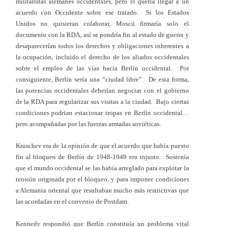
militaristas alemanes occidentales, pero él quería llegar a un
acuerdo con Occidente sobre ese tratado. Si los Estados
Unidos no quisieran colaborar, Moscú firmaría solo el
documento con la RDA, así se pondría fin al estado de guerra y
desaparecerían todos los derechos y obligaciones inherentes a
la ocupación, incluido el derecho de los aliados occidentales
sobre el empleo de las vías hacia Berlín occidental. Por
consiguiente, Berlín sería una “ciudad libre”. De esta forma,
las potencias occidentales deberían negociar con el gobierno
de la RDA para regularizar sus visitas a la ciudad. Bajo ciertas
condiciones podrían estacionar tropas en Berlín occidental…
pero acompañadas por las fuerzas armadas soviéticas.
Kruschev era de la opinión de que el acuerdo que había puesto
fin al bloqueo de Berlín de 1948-1949 era injusto. Sostenía
que el mundo occidental se las había arreglado para explotar la
tensión originada por el bloqueo, y para imponer condiciones
a Alemania oriental que resultaban mucho más restrictivas que
las acordadas en el convenio de Postdam.
Kennedy respondió que Berlín constituía un problema vital