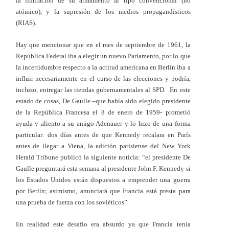
la limitación de su armamento al tipo convencional (no
atómico), y la supresión de los medios propagandísticos
(RIAS).
Hay que mencionar que en el mes de septiembre de 1961, la
República Federal iba a elegir un nuevo Parlamento, por lo que
la incertidumbre respecto a la actitud americana en Berlín iba a
influir necesariamente en el curso de las elecciones y podría,
incluso, entregar las riendas gubernamentales al SPD. En este
estado de cosas, De Gaulle –que había sido elegido presidente
de la República Francesa el 8 de enero de 1959- prometió
ayuda y aliento a su amigo Adenauer y lo hizo de una forma
particular: dos días antes de que Kennedy recalara en París
antes de llegar a Viena, la edición parisiense del New York
Herald Tribune publicó la siguiente noticia: “el presidente De
Gaulle preguntará esta semana al presidente John F. Kennedy si
los Estados Unidos están dispuestos a emprender una guerra
por Berlín; asimismo, anunciará que Francia está presta para
una prueba de fuerza con los soviéticos”.
En realidad este desafío era absurdo ya que Francia tenía