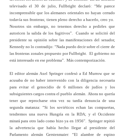
televisado el 30 de julio, Fullbright declaró: “Me parece
incomprensible que los alemanes orientales no hayan cerrado
todavía sus fronteras; tienen pleno derecho a hacerlo, creo yo.
Nosotros sin embargo, no tenemos derecho a pedirles que
autoricen la salida de los fugitivos”. Cuando se solicitó del
presidente su opinión sobre las manifestaciones del senador,
Kennedy no lo contradijo: “Nada puedo decir sobre el cierre de
las fronteras zonales propuesto por Fullbright. El gobierno no
está interesado en ese problema”. Más contemporización.
El editor alemán Axel Springer confesó a Ed Murrow que se
acusaba de no haber intervenido con la diligencia necesaria
para evitar el genocidio de 6 millones de judíos y los
subsiguientes cargos contra el pueblo alemán. Ahora no quería
tener que reprocharse otra vez su tardía denuncia de una
segunda matanza: “Si los soviéticos echan las compuertas,
tendremos una nueva Hungría en la RDA; y el Occidente
mirará para otro lado como hizo ya en 1956”. Springer repitió
la advertencia que había hecho llegar al presidente del
Parlamento alemán Gerstenmaier: “El alambre de espino