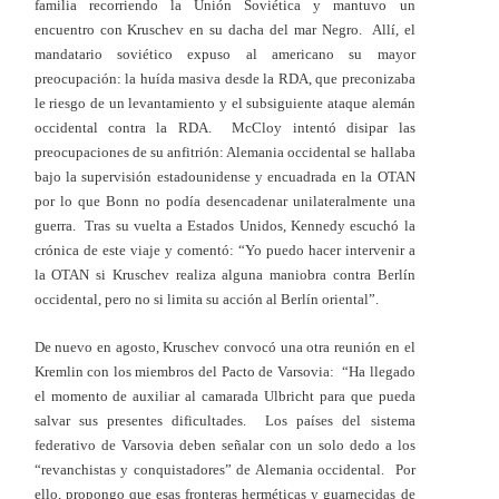
familia recorriendo la Unión Soviética y mantuvo un
encuentro con Kruschev en su dacha del mar Negro. Allí, el
mandatario soviético expuso al americano su mayor
preocupación: la huída masiva desde la RDA, que preconizaba
le riesgo de un levantamiento y el subsiguiente ataque alemán
occidental contra la RDA. McCloy intentó disipar las
preocupaciones de su anfitrión: Alemania occidental se hallaba
bajo la supervisión estadounidense y encuadrada en la OTAN
por lo que Bonn no podía desencadenar unilateralmente una
guerra. Tras su vuelta a Estados Unidos, Kennedy escuchó la
crónica de este viaje y comentó: “Yo puedo hacer intervenir a
la OTAN si Kruschev realiza alguna maniobra contra Berlín
occidental, pero no si limita su acción al Berlín oriental”.
De nuevo en agosto, Kruschev convocó una otra reunión en el
Kremlin con los miembros del Pacto de Varsovia: “Ha llegado
el momento de auxiliar al camarada Ulbricht para que pueda
salvar sus presentes dificultades. Los países del sistema
federativo de Varsovia deben señalar con un solo dedo a los
“revanchistas y conquistadores” de Alemania occidental. Por
ello, propongo que esas fronteras herméticas y guarnecidas de