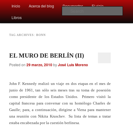
Main
Comentarios sobre aspectos interesantes y sorprendentes del mundo que
Inicio
Acerca del blog
Documentos
El viaje …
Skip
Skip
nos rodea
menu
Sear
Libros
to
to
Afán por saber
primary
secondary
TAG ARCHIVES:
BONN
content
content
EL MURO DE BERLÍN (II)
Posted on
29 marzo, 2010
by
José Luis Moreno
John F. Kennedy realizó un viaje en dos etapas en el mes de
junio de 1961, tan sólo seis meses tras su toma de posesión
como presidente de los Estados Unidos. Primero visitó la
capital francesa para conversar con su homólogo Charles de
Gaulle; para, a continuación, dirigirse a Viena para mantener
una reunión con Nikita Kruschev. Su lista de temas a tratar
estaba encabezada por la cuestión berlinesa.