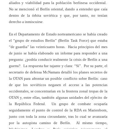
aliados y viabilidad para la población berlinesa occidental.
No se mencionó el Berlín oriental, dando a entender que caía
dentro de la órbita soviética y que, por tanto, no tenían
derecho a inmiscuirse.
En el Departamento de Estado norteamericano se había creado
el “grupo de estudios Berlín” (Berlín Task Force) que estaba
“de guardia” las veinticuatro horas. Hacia principios del mes
de junio se había elaborado un informe para responder a una
pregunta: ¿podría conducir realmente la crisis de Berlín a una
guerra?. La respuesta fue tajante y clara: “Sí”. Por su parte, el
secretario de defensa McNamara detalló los planes secretos de
la OTAN para afrontar un posible conflicto sobre Berlín: caso
de que los soviéticos negasen el acceso a las potencias
occidentales, se concentrarían en la frontera zonal tropas de la
OTAN y, entre ellas, también algunas unidades del ejército de
la República Federal. Un grupo de combate ocuparía
seguidamente el punto de control de la RDA en Marienborn,
junto con toda la zona circundante, tras lo cual se avanzaría
por la autopista camino de Berlín. Al mismo tiempo,