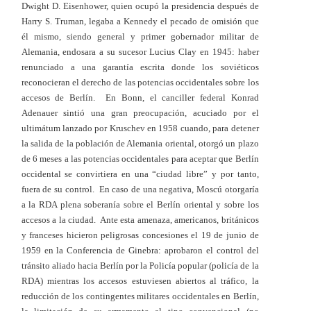
Dwight D. Eisenhower, quien ocupó la presidencia después de
Harry S. Truman, legaba a Kennedy el pecado de omisión que
él mismo, siendo general y primer gobernador militar de
Alemania, endosara a su sucesor Lucius Clay en 1945: haber
renunciado a una garantía escrita donde los soviéticos
reconocieran el derecho de las potencias occidentales sobre los
accesos de Berlín. E
n Bonn, el canciller federal Konrad
Adenauer sintió una gran preocupación, acuciado por el
ultimátum lanzado por Kruschev en 1958 cuando, para detener
la salida de la población de Alemania oriental, otorgó un plazo
de 6 meses a las potencias occidentales para aceptar que Berlín
occidental se convirtiera en una “ciudad libre” y por tanto,
fuera de su control. En caso de una negativa, Moscú otorgaría
a la RDA plena soberanía sobre el Berlín oriental y sobre los
accesos a la ciudad. Ante esta amenaza, americanos, británicos
y franceses hicieron peligrosas concesiones el 19 de junio de
1959 en la Conferencia de Ginebra: aprobaron el control del
tránsito aliado hacia Berlín por la Policía popular (policía de la
RDA) mientras los accesos estuviesen abiertos al tráfico, la
reducción de los contingentes militares occidentales en Berlín,