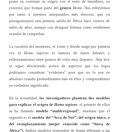
poner en contraste su origen con el resto de miembros, ya
extintos, que forman parte del
género
Homo
. Nos referiremos
por tanto a nuestros antepasados más directos, que ya
protagonizaron una primera salida de África hace cientos de
miles de años, aunque con desigual fortuna como tendremos
ocasión de comprobar.
La cuestión del momento, el cómo y dónde surge por primera
vez el
Homo sapiens
es materia de duros debates y
enfrentamientos entre puntos de vista muy dispares. Aún hoy
se sigue discutiendo acerca de aspectos que los legos
podríamos considerar “evidentes” pero que no lo son en
absoluto cuando profundizamos más en ellos y comprendemos
su verdadero significado.
En la actualidad,
los investigadores plantean dos modelos
para explicar el origen de
Homo sapiens
: el primero de ellos
se ha llamado
modelo “multirregional”
; mientras que el
segundo es el
modelo del “Arca de Noé”, del origen único, o
del reemplazamiento (mejor conocido como “fuera de
África”)
. Ambos modelos responden de forma diferente a las