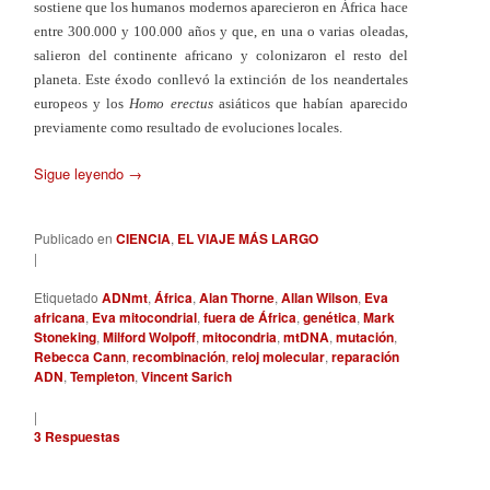
sostiene que los humanos modernos aparecieron en África hace
entre 300.000 y 100.000 años y que, en una o varias oleadas,
salieron del continente africano y colonizaron el resto del
planeta. Este éxodo conllevó la extinción de los neandertales
europeos y los
Homo erectus
asiáticos que habían aparecido
previamente como resultado de evoluciones locales.
Sigue leyendo
→
Publicado en
CIENCIA
,
EL VIAJE MÁS LARGO
|
Etiquetado
ADNmt
,
África
,
Alan Thorne
,
Allan Wilson
,
Eva
africana
,
Eva mitocondrial
,
fuera de África
,
genética
,
Mark
Stoneking
,
Milford Wolpoff
,
mitocondria
,
mtDNA
,
mutación
,
Rebecca Cann
,
recombinación
,
reloj molecular
,
reparación
ADN
,
Templeton
,
Vincent Sarich
|
3
Respuestas