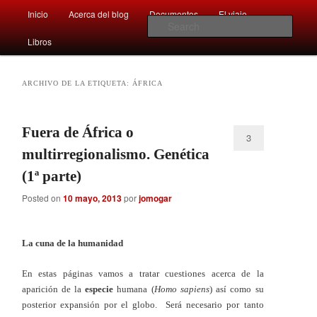
Main
Comentarios sobre aspectos interesantes y sorprendentes del mundo que
Inicio
Acerca del blog
Documentos
El viaje …
Skip
Skip
nos rodea
menu
Sear
Libros
to
to
Afán por saber
primary
secondary
ARCHIVO DE LA ETIQUETA:
ÁFRICA
content
content
Fuera de África o
3
multirregionalismo. Genética
(1ª parte)
Posted on
10 mayo, 2013
por
jomogar
La cuna de la humanidad
En estas páginas vamos a tratar cuestiones acerca de la
aparición de la
especie
humana (
Homo sapiens
) así como su
posterior expansión por el globo. Será necesario por tanto