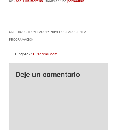
by
José Luis Moreno
. Bookmark the
permalink
.
ONE THOUGHT ON “
PASO 2: PRIMEROS PASOS EN LA
PROGRAMACIÓN
”
Pingback:
Bitacoras.com
Deje un comentario