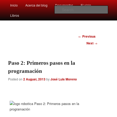
Main
Comentarios sobre aspectos interesantes y sorprendentes del mundo que
Inicio
Acerca del blog
Documentos
El viaje …
Skip
Skip
nos rodea
menu
Sear
Libros
to
to
Afán por saber
primary
secondary
Post
←
Previous
content
content
navigation
Next
→
Paso 2: Primeros pasos en la
programación
Posted on
2 August, 2013
by
José Luis Moreno