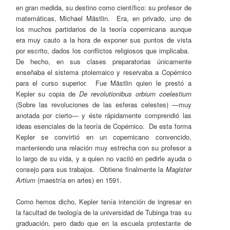
en gran medida, su destino como científico: su profesor de
matemáticas, Michael Mästlin. Era, en privado, uno de
los muchos partidarios de la teoría copernicana aunque
era muy cauto a la hora de exponer sus puntos de vista
por escrito, dados los conflictos religiosos que implicaba.
De hecho, en sus clases preparatorias únicamente
enseñaba el sistema ptolemaico y reservaba a Copérnico
para el curso superior. Fue Mästlin quien le prestó a
Kepler su copia de
De revolutionibus orbium coelestium
(Sobre las revoluciones de las esferas celestes)
―muy
anotada por cierto― y éste rápidamente comprendió las
ideas esenciales de la teoría de Copérnico. De esta forma
Kepler se convirtió en un copernicano convencido,
manteniendo una relación muy estrecha con su profesor a
lo largo de su vida, y a quien no vaciló en pedirle ayuda o
consejo para sus trabajos. Obtiene finalmente la
Magister
Artium
(maestría en artes) en 1591.
Como hemos dicho, Kepler tenía intención de ingresar en
la facultad de teología de la universidad de Tubinga tras su
graduación, pero dado que en la escuela protestante de