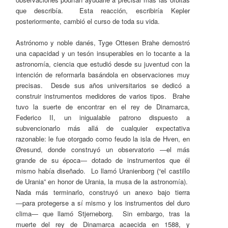
que describía. Esta reacción, escribiría Kepler
posteriormente, cambió el curso de toda su vida.
Astrónomo y noble danés, Tyge Ottesen Brahe demostró
una capacidad y un tesón insuperables en lo tocante a la
astronomía, ciencia que estudió desde su juventud con la
intención de reformarla basándola en observaciones muy
precisas. Desde sus años universitarios se dedicó a
construir instrumentos medidores de varios tipos. Brahe
tuvo la suerte de encontrar en el rey de Dinamarca,
Federico II, un inigualable patrono dispuesto a
subvencionarlo más allá de cualquier expectativa
razonable: le fue otorgado como feudo la isla de Hven, en
Øresund, donde construyó un observatorio ―el más
grande de su época― dotado de instrumentos que él
mismo había diseñado. Lo llamó Uranienborg (“el castillo
de Urania” en honor de Urania, la musa de la astronomía).
Nada más terminarlo, construyó un anexo bajo tierra
―para protegerse a sí mismo y los instrumentos del duro
clima― que llamó Stjerneborg. Sin embargo, tras la
muerte del rey de Dinamarca acaecida en 1588, y