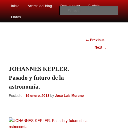
Main
Comentarios sobre aspectos interesantes y sorprendentes del mundo que
Inicio
Acerca del blog
Documentos
El viaje …
Skip
Skip
nos rodea
menu
Sear
Libros
to
to
Afán por saber
primary
secondary
Post
←
Previous
content
content
navigation
Next
→
JOHANNES KEPLER.
Pasado y futuro de la
astronomía.
Posted on
19 enero, 2013
by
José Luis Moreno