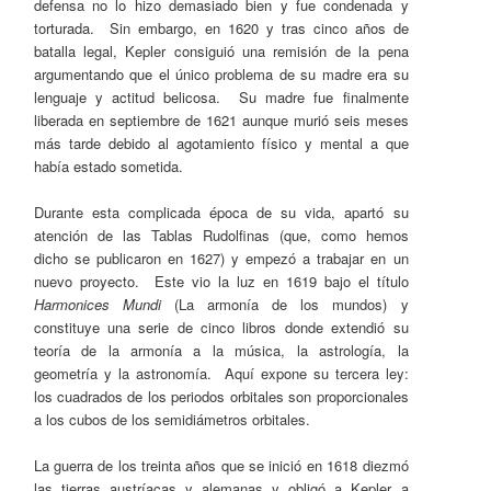
defensa no lo hizo demasiado bien y fue condenada y
torturada. Sin embargo, en 1620 y tras cinco años de
batalla legal, Kepler consiguió una remisión de la pena
argumentando que el único problema de su madre era su
lenguaje y actitud belicosa. Su madre fue finalmente
liberada en septiembre de 1621 aunque murió seis meses
más tarde debido al agotamiento físico y mental a que
había estado sometida.
Durante esta complicada época de su vida, apartó su
atención de las Tablas Rudolfinas (que, como hemos
dicho se publicaron en 1627) y empezó a trabajar en un
nuevo proyecto. Este vio la luz en 1619 bajo el título
Harmonices Mundi
(La armonía de los mundos) y
constituye una serie de cinco libros donde extendió su
teoría de la armonía a la música, la astrología, la
geometría y la astronomía. Aquí expone su tercera ley:
los cuadrados de los periodos orbitales son proporcionales
a los cubos de los semidiámetros orbitales.
La guerra de los treinta años que se inició en 1618 diezmó
las tierras austríacas y alemanas y obligó a Kepler a