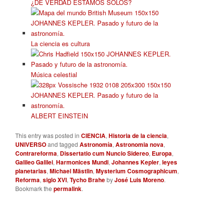
¿DE VERDAD ESTAMOS SOLOS?
La ciencia es cultura
Música celestial
ALBERT EINSTEIN
This entry was posted in
CIENCIA
,
Historia de la ciencia
,
UNIVERSO
and tagged
Astronomía
,
Astronomia nova
,
Contrareforma
,
Dissertatio cum Nuncio Sidereo
,
Europa
,
Galileo Galilei
,
Harmonices Mundi
,
Johannes Kepler
,
leyes
planetarias
,
Michael Mästlin
,
Mysterium Cosmographicum
,
Reforma
,
siglo XVI
,
Tycho Brahe
by
José Luis Moreno
.
Bookmark the
permalink
.