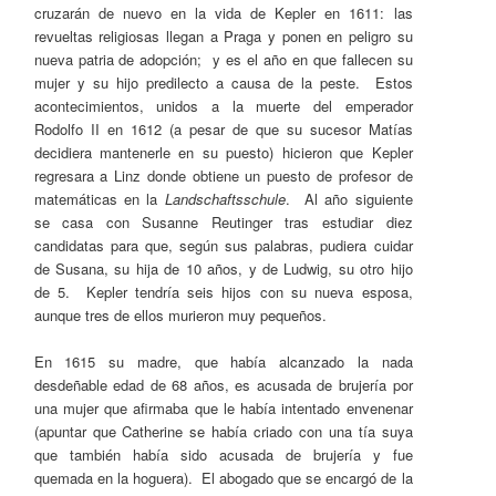
cruzarán de nuevo en la vida de Kepler en 1611: las
revueltas religiosas llegan a Praga y ponen en peligro su
nueva patria de adopción; y es el año en que fallecen su
mujer y su hijo predilecto a causa de la peste. Estos
acontecimientos, unidos a la muerte del emperador
Rodolfo II en 1612 (a pesar de que su sucesor Matías
decidiera mantenerle en su puesto) hicieron que Kepler
regresara a Linz donde obtiene un puesto de profesor de
matemáticas en la
Landschaftsschule
. Al año siguiente
se casa con Susanne Reutinger tras estudiar diez
candidatas para que, según sus palabras, pudiera cuidar
de Susana, su hija de 10 años, y de Ludwig, su otro hijo
de 5. Kepler tendría seis hijos con su nueva esposa,
aunque tres de ellos murieron muy pequeños.
En 1615 su madre, que había alcanzado la nada
desdeñable edad de 68 años, es acusada de brujería por
una mujer que afirmaba que le había intentado envenenar
(apuntar que Catherine se había criado con una tía suya
que también había sido acusada de brujería y fue
quemada en la hoguera). El abogado que se encargó de la