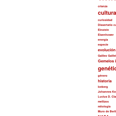
crianza
cultur
curiosidad
Dissertatio 
Einstein
Eisenhower
energía
especie
evolució
Galileo Galile
Gemelos i
genéti
género
historia
Iceberg
Johannes Ke
Lucius D. Cl
mellizos
mitología
Muro de Berl