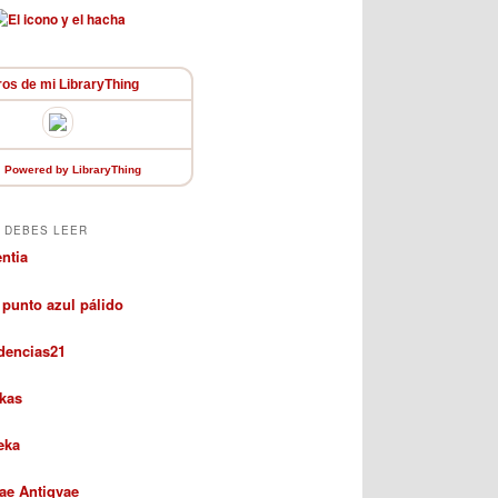
ros de mi LibraryThing
Powered
by LibraryThing
 DEBES LEER
entia
 punto azul pálido
dencias21
kas
eka
rae Antiqvae