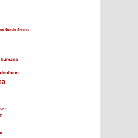
a
cum Nuncio Sidereo
n humana
i
dénticos
ca
pler
ay
ín