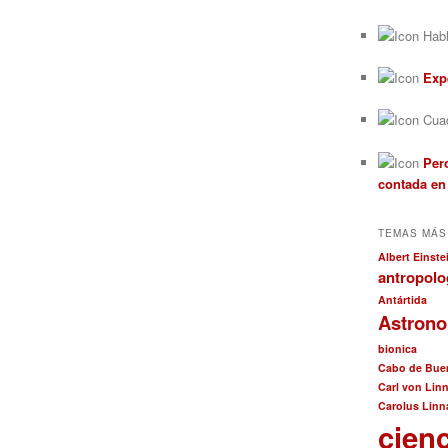
Habl
Exp
Cuad
Pero
contada en
TEMAS MÁS
Albert Einste
antropolo
Antártida
Astron
bionica
Cabo de Bue
Carl von Lin
Carolus Linn
cien