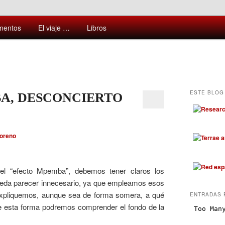
ntes y sorprendentes del mundo que nos rodea
mentos
El viaje …
Libros
ESTE BLOG 
A, DESCONCIERTO
Moreno
 el “efecto Mpemba”, debemos tener claros los
ueda parecer innecesario, ya que empleamos esos
 expliquemos, aunque sea de forma somera, a qué
ENTRADAS 
de esta forma podremos comprender el fondo de la