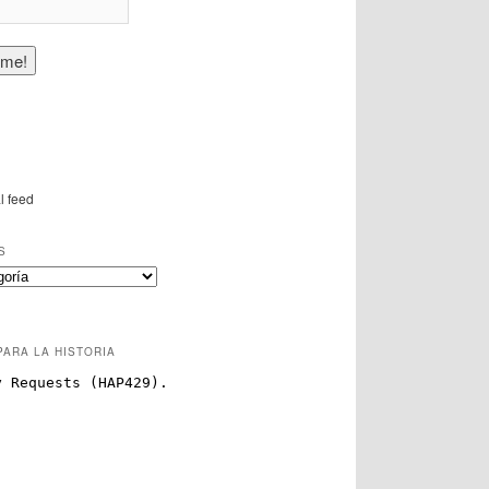
l feed
S
PARA LA HISTORIA