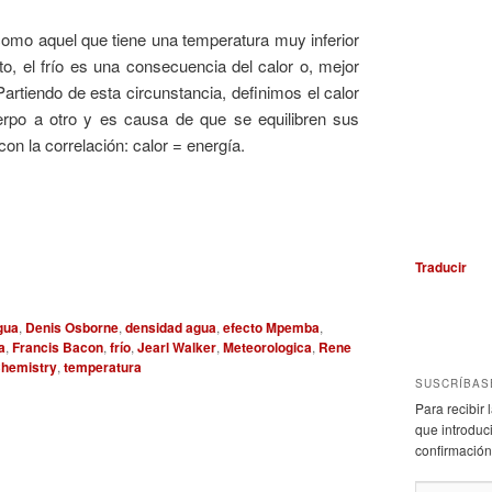
 como aquel que tiene una temperatura muy inferior
nto, el frío es una consecuencia del calor o, mejor
 Partiendo de esta circunstancia, definimos el calor
rpo a otro y es causa de que se equilibren sus
n la correlación: calor = energía.
Traducir
gua
,
Denis Osborne
,
densidad agua
,
efecto Mpemba
,
a
,
Francis Bacon
,
frío
,
Jearl Walker
,
Meteorologica
,
Rene
Chemistry
,
temperatura
SUSCRÍBAS
Para recibir
que introduci
confirmación