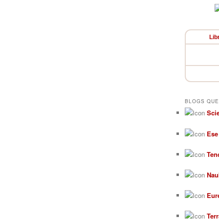
Lib
BLOGS QUE
Sci
Ese
Ten
Nau
Eur
Ter