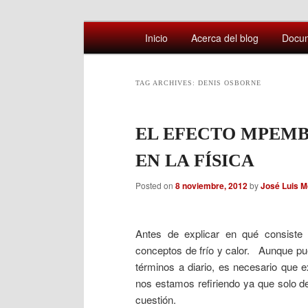
Main
Comentarios sobre aspectos interesa
Inicio
Acerca del blog
Docu
Skip
Skip
menu
Afán por saber
to
to
TAG ARCHIVES:
DENIS OSBORNE
primary
secondary
EL EFECTO MPEMB
content
content
EN LA FÍSICA
Posted on
8 noviembre, 2012
by
José Luis 
Antes de explicar en qué consiste
conceptos de frío y calor. Aunque p
términos a diario, es necesario que
nos estamos refiriendo ya que solo 
cuestión.