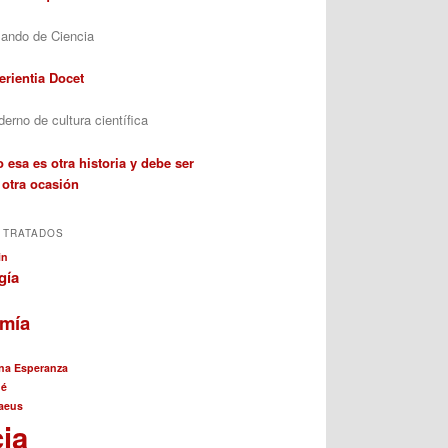
ando de Ciencia
erientia Docet
erno de cultura científica
 esa es otra historia y debe ser
 otra ocasión
 TRATADOS
in
gía
omía
na Esperanza
né
aeus
cia